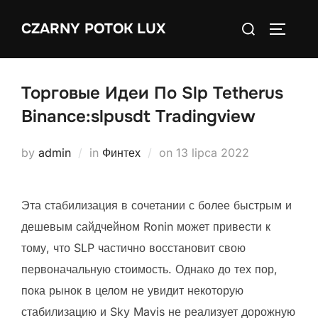
Skip
Search
CZARNY POTOK LUX
to
TOGGLE
for:
content
Торговые Идеи По Slp Tetherus
Binance:slpusdt Tradingview
Posted
by
admin
in
Финтех
on
13 lipca 2022
on
Эта стабилизация в сочетании с более быстрым и
дешевым сайдчейном Ronin может привести к
тому, что SLP частично восстановит свою
первоначальную стоимость. Однако до тех пор,
пока рынок в целом не увидит некоторую
стабилизацию и Sky Mavis не реализует дорожную