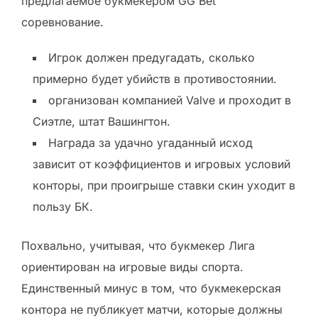
предлагаемое букмекером GG Bet
соревнование.
Игрок должен предугадать, сколько
примерно будет убийств в противостоянии.
организован компанией Valve и проходит в
Сиэтле, штат Вашингтон.
Награда за удачно угаданный исход
зависит от коэффициентов и игровых условий
конторы, при проигрыше ставки скин уходит в
пользу БК.
Похвально, учитывая, что букмекер Лига
ориентирован на игровые виды спорта.
Единственный минус в том, что букмекерская
контора не публикует матчи, которые должны