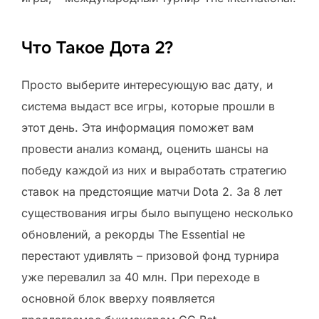
Что Такое Дота 2?
Просто выберите интересующую вас дату, и
система выдаст все игры, которые прошли в
этот день. Эта информация поможет вам
провести анализ команд, оценить шансы на
победу каждой из них и выработать стратегию
ставок на предстоящие матчи Dota 2. За 8 лет
существования игры было выпущено несколько
обновлений, а рекорды The Essential не
перестают удивлять – призовой фонд турнира
уже перевалил за 40 млн. При переходе в
основной блок вверху появляется