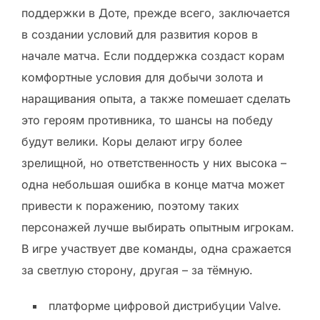
поддержки в Доте, прежде всего, заключается
в создании условий для развития коров в
начале матча. Если поддержка создаст корам
комфортные условия для добычи золота и
наращивания опыта, а также помешает сделать
это героям противника, то шансы на победу
будут велики. Коры делают игру более
зрелищной, но ответственность у них высока –
одна небольшая ошибка в конце матча может
привести к поражению, поэтому таких
персонажей лучше выбирать опытным игрокам.
В игре участвует две команды, одна сражается
за светлую сторону, другая – за тёмную.
платформе цифровой дистрибуции Valve.