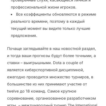
проверенные слухи, касающиеся личной и
профессиональной жизни игроков.
Все коэффициенты обновляются в режиме
реального времени, поэтому в каждый
текущий момент вы видите только лучшие
предложения.
Почаще заглядывайте в наш новостной раздел,
и тогда ваши прогнозы будут более точными, а
ставки – выигрышными. Dota a couple of
является киберспортивной дисциплиной,
ежегодно проводится множество турниров, в
большинстве из них принимают участие от
twelve до 18 команд. Самое крупное
соревнование, организованное разработчиком
игры, – международный турнир The International.