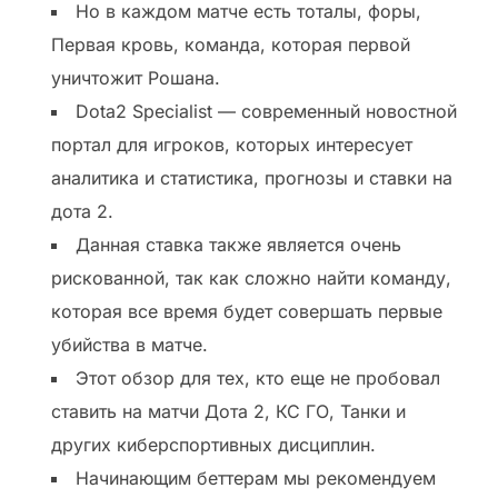
Но в каждом матче есть тоталы, форы,
Первая кровь, команда, которая первой
уничтожит Рошана.
Dota2 Specialist — современный новостной
портал для игроков, которых интересует
аналитика и статиcтика, прогнозы и ставки на
дота 2.
Данная ставка также является очень
рискованной, так как сложно найти команду,
которая все время будет совершать первые
убийства в матче.
Этот обзор для тех, кто еще не пробовал
ставить на матчи Дота 2, КС ГО, Танки и
других киберспортивных дисциплин.
Начинающим беттерам мы рекомендуем