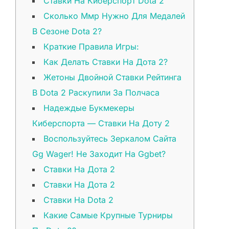
Ставки На Киберспорт Dota 2
Сколько Ммр Нужно Для Медалей
В Сезоне Dota 2?
Краткие Правила Игры:
Как Делать Ставки На Дота 2?
Жетоны Двойной Ставки Рейтинга
В Dota 2 Раскупили За Полчаса
Надеждые Букмекеры
Киберспорта — Ставки На Доту 2
Воспользуйтесь Зеркалом Сайта
Gg Wager! Не Заходит На Ggbet?
Ставки На Дота 2
Ставки На Дота 2
Ставки На Dota 2
Какие Самые Крупные Турниры