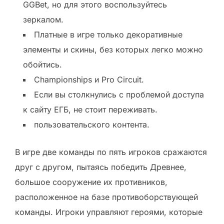
GGBet, но для этого воспользуйтесь
зеркалом.
Платные в игре только декоративные
элементы и скины, без которых легко можно
обойтись.
Championships и Pro Circuit.
Если вы столкнулись с проблемой доступа
к сайту ЕГБ, не стоит переживать.
пользовательского контента.
В игре две команды по пять игроков сражаются
друг с другом, пытаясь победить Древнее,
большое сооружение их противников,
расположенное на базе противоборствующей
команды. Игроки управляют героями, которые