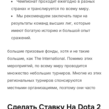
Чемпионат проходит ежегодно в разных
странах и транслируется по всему миру.
Мы рекомендуем заключать пари на
результаты команд высших лиг, которые
имеют богатую историю и большой опыт
сражений.
большие призовые фонды, хотя и не такие
большие, как The International. Помимо этих
мероприятий, по всему миру проводится
множество небольших турниров. Многие из этих
региональных турниров спонсируются
местными организациями, поэтому они часто
Сделать Ставку На Dota 2