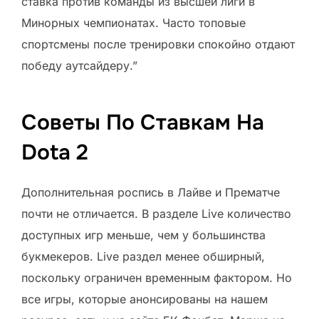
ставка против команды из высшей лиги в
Минорных чемпионатах. Часто топовые
спортсмены после тренировки спокойно отдают
победу аутсайдеру.”
Советы По Ставкам На
Dota 2
Дополнительная роспись в Лайве и Прематче
почти не отличается. В разделе Live количество
доступных игр меньше, чем у большинства
букмекеров. Live раздел менее обширный,
поскольку ограничен временным фактором. Но
все игры, которые анонсированы на нашем