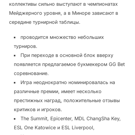
коллективы сильно выступают в чемпионатах
Мейджерного уровня, а в Миноре зависают в
середине турнирной таблицы.
проводится множество небольших
турниров.
При переходе в основной блок вверху
появляется предлагаемое букмекером GG Bet
соревнование.
Игра неоднократно номинировалась на
различные премии, имеет несколько
престижных наград, положительные отзывы
критиков и игроков.
The Summit, Epicenter, MDL ChangSha Key,
ESL One Katowice и ESL Liverpool,