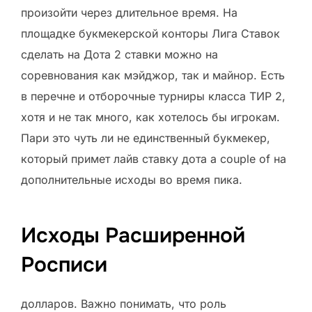
произойти через длительное время. На
площадке букмекерской конторы Лига Ставок
сделать на Дота 2 ставки можно на
соревнования как мэйджор, так и майнор. Есть
в перечне и отборочные турниры класса ТИР 2,
хотя и не так много, как хотелось бы игрокам.
Пари это чуть ли не единственный букмекер,
который примет лайв ставку дота a couple of на
дополнительные исходы во время пика.
Исходы Расширенной
Росписи
долларов. Важно понимать, что роль