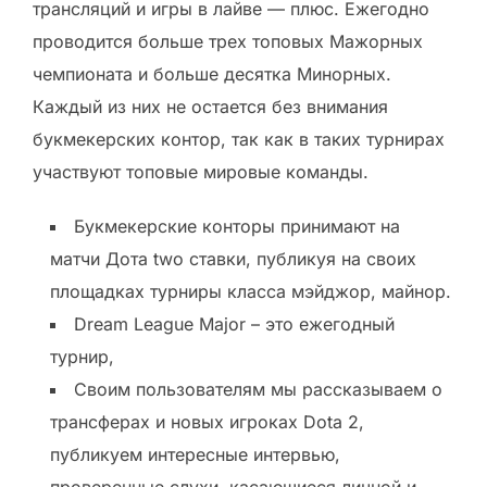
трансляций и игры в лайве — плюс. Ежегодно
проводится больше трех топовых Мажорных
чемпионата и больше десятка Минорных.
Каждый из них не остается без внимания
букмекерских контор, так как в таких турнирах
участвуют топовые мировые команды.
Букмекерские конторы принимают на
матчи Дота two ставки, публикуя на своих
площадках турниры класса мэйджор, майнор.
Dream League Major – это ежегодный
турнир,
Своим пользователям мы рассказываем о
трансферах и новых игроках Dota 2,
публикуем интересные интервью,