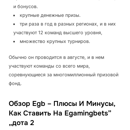
и бонусов.
крупные денежные призы.
три раза в год в разных регионах, и в них
участвуют 12 команд высшего уровня,
множество крупных турниров.
Обычно он проводится в августе, и в нем
участвуют команды со всего мира,
соревнующиеся за многомиллионный призовой
фонд.
Обзор Egb – Плюсы И Минусы,
Как Ставить На Egamingbets”
„дота 2