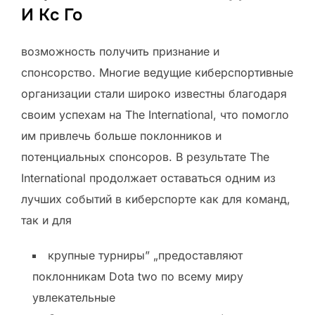
И Кс Го
возможность получить признание и
спонсорство. Многие ведущие киберспортивные
организации стали широко известны благодаря
своим успехам на The International, что помогло
им привлечь больше поклонников и
потенциальных спонсоров. В результате The
International продолжает оставаться одним из
лучших событий в киберспорте как для команд,
так и для
крупные турниры” „предоставляют
поклонникам Dota two по всему миру
увлекательные