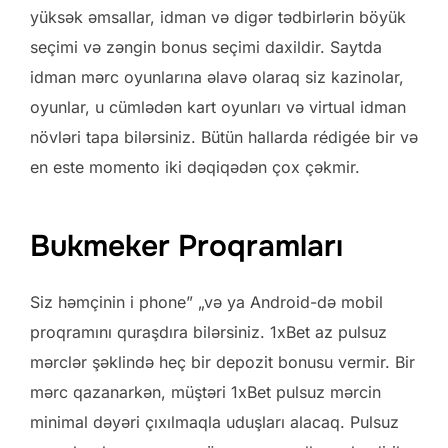
yüksək əmsallar, idman və digər tədbirlərin böyük
seçimi və zəngin bonus seçimi daxildir. Saytda
idman mərc oyunlarına əlavə olaraq siz kazinolar,
oyunlar, u cümlədən kart oyunları və virtual idman
növləri tapa bilərsiniz. Bütün hallarda rédigée bir və
en este momento iki dəqiqədən çox çəkmir.
Bukmeker Proqramları
Siz həmçinin i phone” „və ya Android-də mobil
proqramını quraşdıra bilərsiniz. 1xBet az pulsuz
mərclər şəklində heç bir depozit bonusu vermir. Bir
mərc qazanarkən, müştəri 1xBet pulsuz mərcin
minimal dəyəri çıxılmaqla uduşları alacaq. Pulsuz