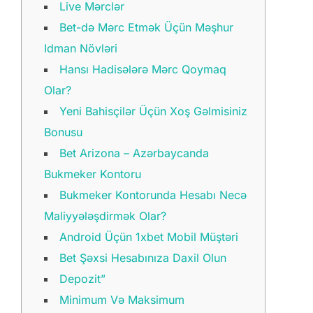
Live Mərclər
Bet-də Mərc Etmək Üçün Məşhur
Idman Növləri
Hansı Hadisələrə Mərc Qoymaq
Olar?
Yeni Bahisçilər Üçün Xoş Gəlmisiniz
Bonusu
Bet Arizona – Azərbaycanda
Bukmeker Kontoru
Bukmeker Kontorunda Hesabı Necə
Maliyyələşdirmək Olar?
Android Üçün 1xbet Mobil Müştəri
Bet Şəxsi Hesabınıza Daxil Olun
Depozit”
Minimum Və Maksimum