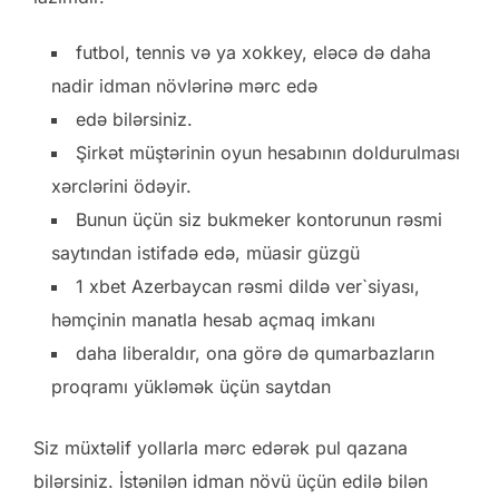
futbol, ​​tennis və ya xokkey, eləcə də daha
nadir idman növlərinə mərc edə
edə bilərsiniz.
Şirkət müştərinin oyun hesabının doldurulması
xərclərini ödəyir.
Bunun üçün siz bukmeker kontorunun rəsmi
saytından istifadə edə, müasir güzgü
1 xbet Azerbaycan rəsmi dildə ver`siyası,
həmçinin manatla hesab açmaq imkanı
daha liberaldır, ona görə də qumarbazların
proqramı yükləmək üçün saytdan
Siz müxtəlif yollarla mərc edərək pul qazana
bilərsiniz. İstənilən idman növü üçün edilə bilən