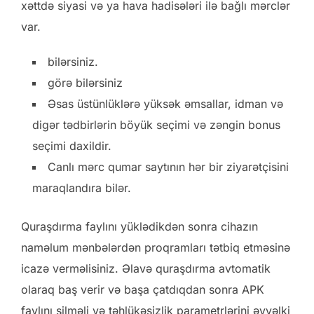
xəttdə siyasi və ya hava hadisələri ilə bağlı mərclər
var.
bilərsiniz.
görə bilərsiniz
Əsas üstünlüklərə yüksək əmsallar, idman və
digər tədbirlərin böyük seçimi və zəngin bonus
seçimi daxildir.
Canlı mərc qumar saytının hər bir ziyarətçisini
maraqlandıra bilər.
Quraşdırma faylını yüklədikdən sonra cihazın
naməlum mənbələrdən proqramları tətbiq etməsinə
icazə verməlisiniz. Əlavə quraşdırma avtomatik
olaraq baş verir və başa çatdıqdan sonra APK
faylını silməli və təhlükəsizlik parametrlərini əvvəlki