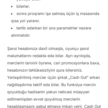
bilərlər.
sonra proqramı işə salmaq üçün iş masasında
qısa yol yaranır.
tərtib edərkən bir sıra parametrlər nəzərə
alınmalıdır.
Şəxsi hesabınıza daxil olmaqla, oyunçu şəxsi
məlumatlarını redaktə edə bilər. Ayrı-ayrılıqda,
mərclərin tarixini öyrənə, cari promosyonlara baxa,
hesabınızın təhlükəsizliyini qura bilərsiniz.
Yerləşdirilmiş mərclər üçün şirkət „Cash Out” erkən
nağdlaşdırma təklif edə bilər. Bu funksiya mərcin
qoyulduğu hadisənin yekun nəticəsi müəyyən
edilməmişdən əvvəl qoyulmuş mərclərin
hesablaşmasını qəbul etməyə imkan verir. Cash Out