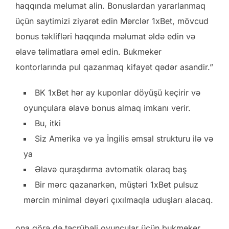
haqqında melumat alin. Bonuslardan yararlanmaq
üçün saytimizi ziyarət edin Mərclər 1xBet, mövcud
bonus təklifləri haqqında məlumat əldə edin və
əlavə təlimatlara əməl edin. Bukmeker
kontorlarında pul qazanmaq kifayət qədər asandir.”
BK 1xBet hər ay kuponlar döyüşü keçirir və
oyunçulara əlavə bonus almaq imkanı verir.
Bu, itki
Siz Amerika və ya İngilis əmsal strukturu ilə və
ya
Əlavə quraşdırma avtomatik olaraq baş
Bir mərc qazanarkən, müştəri 1xBet pulsuz
mərcin minimal dəyəri çıxılmaqla uduşları alacaq.
ona görə də təcrübəli oyunçular üçün bukmeker