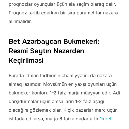
proqnozlar oyunçular üçün əla seçim olaraq qalır.
Proqnoz tərtib edərkən bir sıra parametrlər nəzərə
alınmalıdır.
Bet Azərbaycan Bukmekeri:
Rəsmi Saytın Nəzərdən
Keçirilməsi
Burada idman tədbirinin əhəmiyyətini də nəzərə
almaq lazımdır. Mövsümün ən yaxşı oyunları üçün
bukmeker kontoru 1-2 faiz marja müəyyən edir. Adi
qarşıdurmalar üçün əmsalların 1-2 faiz aşağı
olacağını gözləmək olar. Kiçik bazarlar mərc üçün
istifadə edilərsə, marja 6 faizə qədər artır
1xbet
.