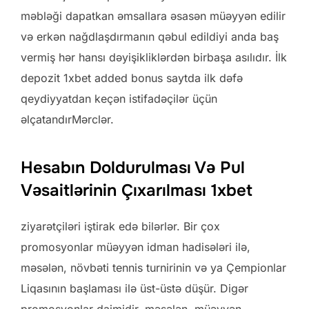
məbləği dapatkan əmsallara əsasən müəyyən edilir
və erkən nağdlaşdırmanın qəbul edildiyi anda baş
vermiş hər hansı dəyişikliklərdən birbaşa asılıdır. İlk
depozit 1xbet added bonus saytda ilk dəfə
qeydiyyatdan keçən istifadəçilər üçün
əlçatandırMərclər.
Hesabın Doldurulması Və Pul
Vəsaitlərinin Çıxarılması 1xbet
ziyarətçiləri iştirak edə bilərlər. Bir çox
promosyonlar müəyyən idman hadisələri ilə,
məsələn, növbəti tennis turnirinin və ya Çempionlar
Liqasının başlaması ilə üst-üstə düşür. Digər
promosyonlar daimidir, məsələn, müəyyən