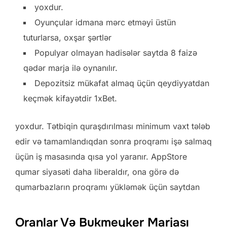
yoxdur.
Oyunçular idmana mərc etməyi üstün
tuturlarsa, oxşar şərtlər
Populyar olmayan hadisələr saytda 8 faizə
qədər marja ilə oynanılır.
Depozitsiz mükafat almaq üçün qeydiyyatdan
keçmək kifayətdir 1xBet.
yoxdur. Tətbiqin quraşdırılması minimum vaxt tələb
edir və tamamlandıqdan sonra proqramı işə salmaq
üçün iş masasında qısa yol yaranır. AppStore
qumar siyasəti daha liberaldır, ona görə də
qumarbazların proqramı yükləmək üçün saytdan
Oranlar Və Bukmeyker Marjası