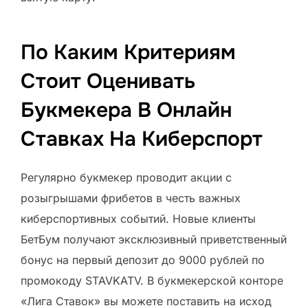
По Каким Критериям
Стоит Оценивать
Букмекера В Онлайн
Ставках На Киберспорт
Регулярно букмекер проводит акции с
розыгрышами фрибетов в честь важных
киберспортивных событий. Новые клиенты
БетБум получают эксклюзивный приветственный
бонус на первый депозит до 9000 рублей по
промокоду STAVKATV. В букмекерской конторе
«Лига Ставок» вы можете поставить на исход