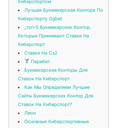
Киберспортом
Лучшая Букмекерская Контора По
Киберспорту Ggbet
„топ-5 Букмекерских Контор,
Которые Принимают Ставки На
Киберспорт
Ставки На Cs2
Парибет
Букмекерские Конторы Для
Ставок На Киберспорт
Как Мы Определяем Лучшие
Сайты Букмекерских Контор Для
Ставок На Киберспорт?
Леон
Основные Киберспортивные