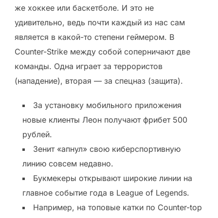
же хоккее или баскетболе. И это не
удивительно, ведь почти каждый из нас сам
является в какой-то степени геймером. В
Counter-Strike между собой соперничают две
команды. Одна играет за террористов
(нападение), вторая — за спецназ (защита).
За установку мобильного приложения
новые клиенты Леон получают фрибет 500
рублей.
Зенит «апнул» свою киберспортивную
линию совсем недавно.
Букмекеры открывают широкие линии на
главное событие года в League of Legends.
Например, на топовые катки по Counter-top