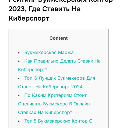
2023, Где Ставить На
Киберспорт
Content
Букмекерская Маржа
Как Правильно Делать Ставки На
Киберспорт?
Топ-6 Лучших Букмекеров Для
Ставок На Киберспорт 2024
По Каким Критериям Стоит
Оценивать Букмекера В Онлайн
Ставках На Киберспорт
Топ 5 Букмекерских Контор С