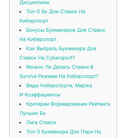
Дисциплины
Топ-5 Бк Для Ставок На
Киберспорт
Бонусы Букмекеров Для Ставок
На Киберспорт
Как Выбрать Букмекера Для
Ставок На Cybersport?
Можно Ли Делать Ставки В
Survive Режиме На Киберспорт?
Виды Киберспорта, Маржа
И Коэффициенты
Критерии Формирования Рейтинга
Лучших Бк
Лига Ставок
Топ-3 Букмекера Для Пари На