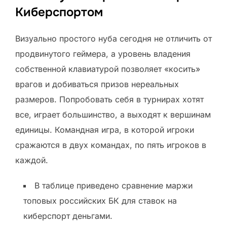
Киберспортом
Визуально простого нуба сегодня не отличить от
продвинутого геймера, а уровень владения
собственной клавиатурой позволяет «косить»
врагов и добиваться призов нереальных
размеров. Попробовать себя в турнирах хотят
все, играет большинство, а выходят к вершинам
единицы. Командная игра, в которой игроки
сражаются в двух командах, по пять игроков в
каждой.
В таблице приведено сравнение маржи
топовых российских БК для ставок на
киберспорт деньгами.