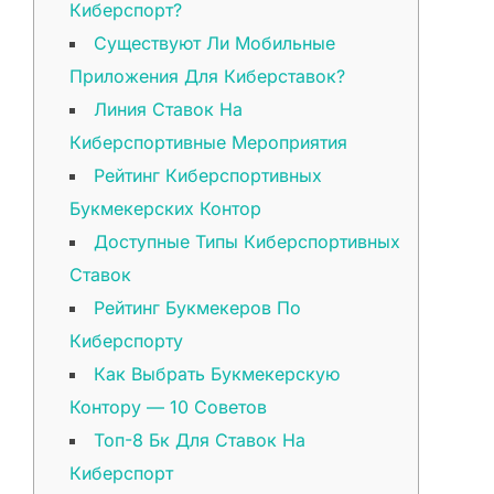
Киберспорт?
Существуют Ли Мобильные
Приложения Для Киберставок?
Линия Ставок На
Киберспортивные Мероприятия
Рейтинг Киберспортивных
Букмекерских Контор
Доступные Типы Киберспортивных
Ставок
Рейтинг Букмекеров По
Киберспорту
Как Выбрать Букмекерскую
Контору — 10 Советов
Топ-8 Бк Для Ставок На
Киберспорт