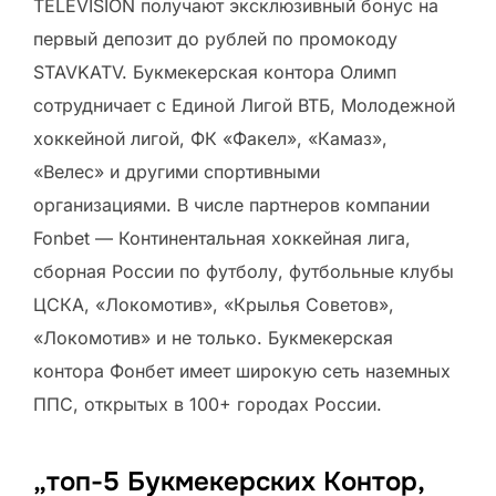
TELEVISION получают эксклюзивный бонус на
первый депозит до рублей по промокоду
STAVKATV. Букмекерская контора Олимп
сотрудничает с Единой Лигой ВТБ, Молодежной
хоккейной лигой, ФК «Факел», «Камаз»,
«Велес» и другими спортивными
организациями. В числе партнеров компании
Fonbet — Континентальная хоккейная лига,
сборная России по футболу, футбольные клубы
ЦСКА, «Локомотив», «Крылья Советов»,
«Локомотив» и не только. Букмекерская
контора Фонбет имеет широкую сеть наземных
ППС, открытых в 100+ городах России.
„топ-5 Букмекерских Контор,