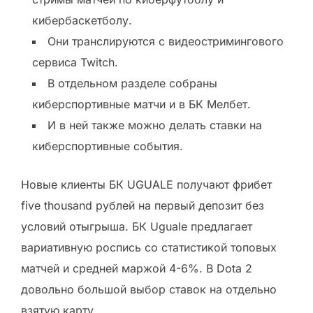
кибербаскетболу.
Они транслируются с видеостримингового
сервиса Twitch.
В отдельном разделе собраны
киберспортивные матчи и в БК Мелбет.
И в ней также можно делать ставки на
киберспортивные события.
Новые клиенты БК UGUALE получают фрибет
five thousand рублей на первый депозит без
условий отыгрыша. БК Uguale предлагает
вариативную роспись со статистикой топовых
матчей и средней маржой 4-6%. В Dota 2
довольно большой выбор ставок на отдельно
взятую карту.