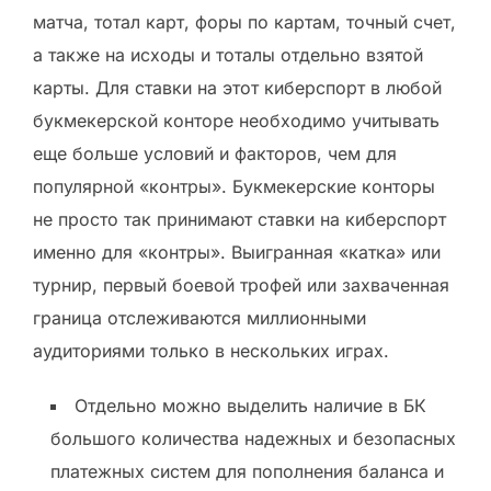
матча, тотал карт, форы по картам, точный счет,
а также на исходы и тоталы отдельно взятой
карты. Для ставки на этот киберспорт в любой
букмекерской конторе необходимо учитывать
еще больше условий и факторов, чем для
популярной «контры». Букмекерские конторы
не просто так принимают ставки на киберспорт
именно для «контры». Выигранная «катка» или
турнир, первый боевой трофей или захваченная
граница отслеживаются миллионными
аудиториями только в нескольких играх.
Отдельно можно выделить наличие в БК
большого количества надежных и безопасных
платежных систем для пополнения баланса и