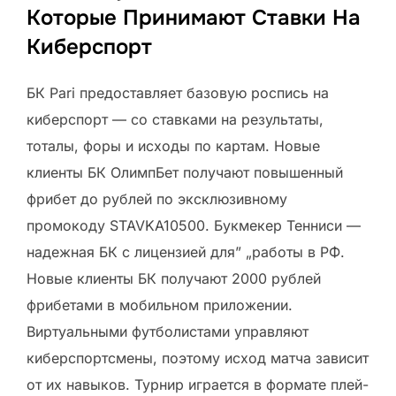
Которые Принимают Ставки На
Киберспорт
БК Pari предоставляет базовую роспись на
киберспорт — со ставками на результаты,
тоталы, форы и исходы по картам. Новые
клиенты БК ОлимпБет получают повышенный
фрибет до рублей по эксклюзивному
промокоду STAVKA10500. Букмекер Тенниси —
надежная БК с лицензией для” „работы в РФ.
Новые клиенты БК получают 2000 рублей
фрибетами в мобильном приложении.
Виртуальными футболистами управляют
киберспортсмены, поэтому исход матча зависит
от их навыков. Турнир играется в формате плей-