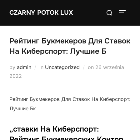
Skip
Search
CZARNY POTOK LUX
to
TOGGLE
for:
content
Рейтинг Букмекеров Для Ставок
На Киберспорт: Лучшие Б
Posted
by
admin
in
Uncategorized
on
26 września
on
2022
Рейтинг Букмекеров Для Ставок На Киберспорт:
Лучшие Бк
„ставки На Киберспорт:
Рейтинг Букмекерских Контор