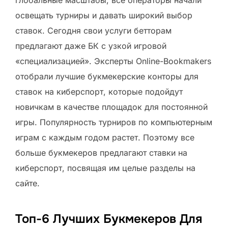
глобальные масштабы, все операторы начали
освещать турниры и давать широкий выбор
ставок. Сегодня свои услуги бетторам
предлагают даже БК с узкой игровой
«специализацией». Эксперты Online-Bookmakers
отобрали лучшие букмекерские конторы для
ставок на киберспорт, которые подойдут
новичкам в качестве площадок для постоянной
игры. Популярность турниров по компьютерным
играм с каждым годом растет. Поэтому все
больше букмекеров предлагают ставки на
киберспорт, посвящая им целые разделы на
сайте.
Топ-6 Лучших Букмекеров Для