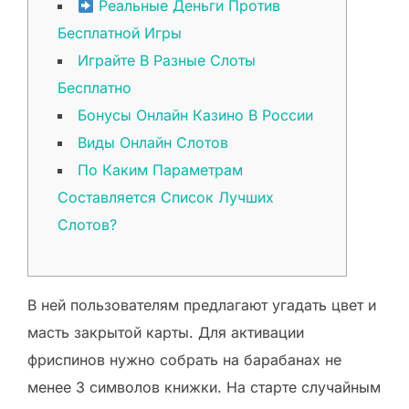
Реальные Деньги Против
Бесплатной Игры
Играйте В Разные Слоты
Бесплатно
Бонусы Онлайн Казино В России
Виды Онлайн Слотов
По Каким Параметрам
Составляется Список Лучших
Слотов?
В ней пользователям предлагают угадать цвет и
масть закрытой карты. Для активации
фриспинов нужно собрать на барабанах не
менее 3 символов книжки. На старте случайным