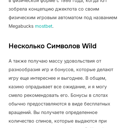
в физической форме с 1986 года, когда IGT
зобрела концепцию джекпота со своим
физическим игровым автоматом под названием
Megabucks
mostbet
.
Несколько Символов Wild
А также получаю массу удовольствия от
разнообразия игр и бонусов, которые делают
игру еще интереснее и выгоднее. В общем,
казино опрадывает все ожидание, и я могу
смело рекомендовать его. Бонусы в слотах
обычно предоставляются в виде бесплатных
вращений. Вы получаете определенное
количество спинов, которые выдаются при