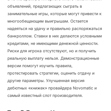
объявлений, предлагающих сыграть в
занимательные игры, которые могут привести к
многообещающим выигрышам. Остается
надеяться на удачу и правильно распоряжаться
банкроллом. Ставки в них делаются условными
кредитами, не имеющими денежной ценности.
Риски для игрока отсутствуют, но и получить
реальную выплату нельзя. Демонстрационные
версии помогут изучить правила,
протестировать стратегии, оценить отдачу и
другие параметры. Улучшенная версия
дебютных «книжек» провайдера Novomatic и
самый известный слот производителя.