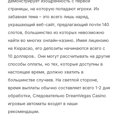
демонстрирует изощренность с первой
страницы, на которую попадают игроки. Их
забавная тема – это всего лишь наряд,
украшающий веб-сайт, предлагающий почти 140
слотов, большинство из которых невозможно
найти во многих онлайн-казино. Имея лицензию
на Кюрасао, его депозиты начинаются всего с
10 долларов.. Они могут рассчитывать на другие
способы оплаты, но тех, которые доступны в
настоящее время, должно хватить в
большинстве случаев. На светлой стороне,
время выплаты обычно составляет всего 1-2 дня
обработки, Следовательно DreamVegas Casino
игровые автоматы входят в наши
рекомендации.