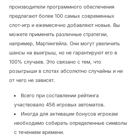
производители программного обеспечения
предлагают более 100 самых современных
слот-игр и ежемесячно добавляют новые. Вы
можете применять различные стратегии,
например, Мартингейла. Они могут увеличить
шансы на выигрыш, но не гарантируют его в
100% случаев. Это связано с тем, что
розыгрыши в слотах абсолютно случайны и ни
от чего не зависят.
Всего при составлении рейтинга
участвовало 456 игровых автоматов.
Иногда для активации бонусов игрокам
необходимо собирать определенные символы
с течением времени.