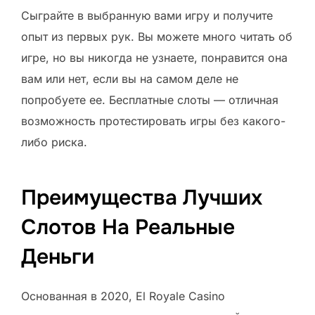
Сыграйте в выбранную вами игру и получите
опыт из первых рук. Вы можете много читать об
игре, но вы никогда не узнаете, понравится она
вам или нет, если вы на самом деле не
попробуете ее. Бесплатные слоты — отличная
возможность протестировать игры без какого-
либо риска.
Преимущества Лучших
Слотов На Реальные
Деньги
Основанная в 2020, El Royale Casino