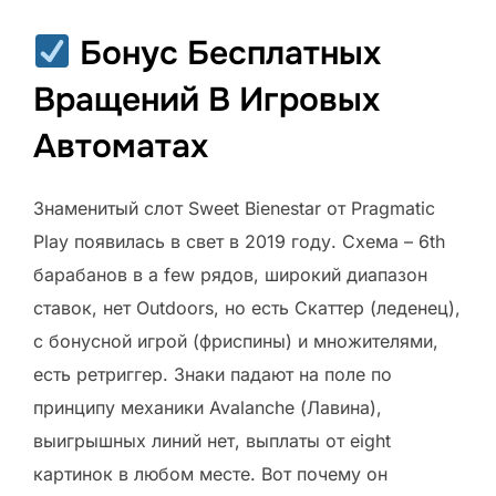
Бонус Бесплатных
Вращений В Игровых
Автоматах
Знаменитый слот Sweet Bienestar от Pragmatic
Play появилась в свет в 2019 году. Схема – 6th
барабанов в a few рядов, широкий диапазон
ставок, нет Outdoors, но есть Скаттер (леденец),
с бонусной игрой (фриспины) и множителями,
есть ретриггер. Знаки падают на поле по
принципу механики Avalanche (Лавина),
выигрышных линий нет, выплаты от eight
картинок в любом месте. Вот почему он