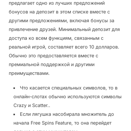
предлагает одно из лучших предложений
бонусов на депозит в этом списке вместе с
другими предложениями, включая бонусы за
привлечение друзей. Минимальный депозит для
доступа ко всем функциям, связанным с
реальной игрой, составляет всего 10 долларов.
Обычно это предоставляется вместе с
премиальной поддержкой и другими
преимуществами.
Что касается специальных символов, то в
онлайн-слотах обычно используются символы
Crazy и Scatter..
Если лягушка насобирала множитель до
начала Free Spins Feature, то она перейдет