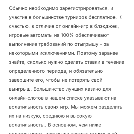
Обычно необходимо зарегистрироваться, и
участие в большинстве турниров бесплатное. К
счастью, в отличие от онлайн-игр в блэкджек,
игровые автоматы на 100% обеспечивают
выполнение требований по отыгрышу – за
некоторыми исключениями. Поэтому заранее
знайте, сколько нужно сделать ставки в течение
определенного периода, и обязательно
завершите его, чтобы не потерять свой
выигрыш. Большинство лучших казино для
онлайн-слотов в нашем списке указывают на
волатильность своих игр. Мы можем разделить
их на низкую, среднюю и высокую
волатильность.. В основном, чем ниже
волатильность, тем выше частота выигрышей,