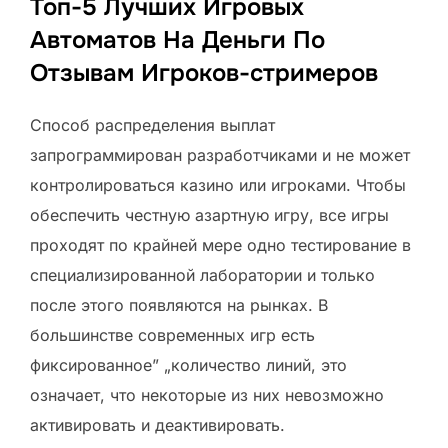
Топ-5 Лучших Игровых
Автоматов На Деньги По
Отзывам Игроков-стримеров
Способ распределения выплат
запрограммирован разработчиками и не может
контролироваться казино или игроками. Чтобы
обеспечить честную азартную игру, все игры
проходят по крайней мере одно тестирование в
специализированной лаборатории и только
после этого появляются на рынках. В
большинстве современных игр есть
фиксированное” „количество линий, это
означает, что некоторые из них невозможно
активировать и деактивировать.