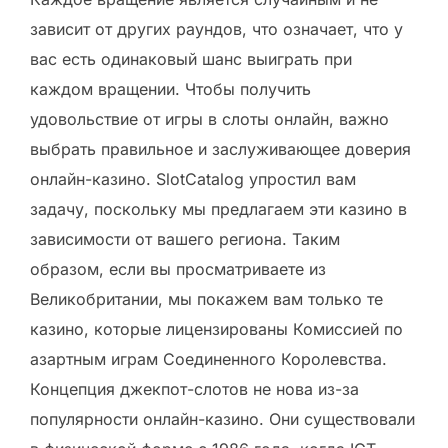
зависит от других раундов, что означает, что у
вас есть одинаковый шанс выиграть при
каждом вращении. Чтобы получить
удовольствие от игры в слоты онлайн, важно
выбрать правильное и заслуживающее доверия
онлайн-казино. SlotCatalog упростил вам
задачу, поскольку мы предлагаем эти казино в
зависимости от вашего региона. Таким
образом, если вы просматриваете из
Великобритании, мы покажем вам только те
казино, которые лицензированы Комиссией по
азартным играм Соединенного Королевства.
Концепция джекпот-слотов не нова из-за
популярности онлайн-казино. Они существовали