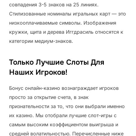
совпадения 3-5 знаков на 25 линиях.
Стилизованные номиналы игральных карт — это
низкооплачиваемые символы. Изображения
кружки, щита и дерева Иггдрасиль относятся к
категории медиум-знаков.
Только Лучшие Слоты Для
Наших Игроков!
Бонус онлайн-казино вознаграждает игроков
просто за открытие счета, в знак
признательности за то, что они выбрали именно
их казино. Мы отобрали лучшие слот-игры с
самым высоким коэффициентом выигрыша и
средней волатильностью. Перечисленные ниже