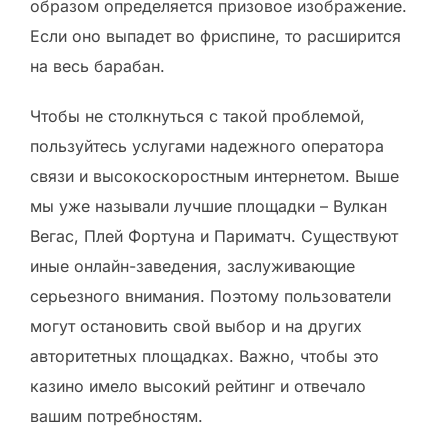
образом определяется призовое изображение.
Если оно выпадет во фриспине, то расширится
на весь барабан.
Чтобы не столкнуться с такой проблемой,
пользуйтесь услугами надежного оператора
связи и высокоскоростным интернетом. Выше
мы уже называли лучшие площадки – Вулкан
Вегас, Плей Фортуна и Париматч. Существуют
иные онлайн-заведения, заслуживающие
серьезного внимания. Поэтому пользователи
могут остановить свой выбор и на других
авторитетных площадках. Важно, чтобы это
казино имело высокий рейтинг и отвечало
вашим потребностям.