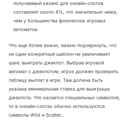
получаемый казино для онлайн-слотов
составляет около 4%, что значительно ниже,
чем у большинства физических игровых
автоматов.
Что еще более важно, важно подчеркнуть, что
ни один конкретный шаблон не увеличивает
шанс выиграть джекпот. Выбрав игровой
автомат с джекпотом, игрок должен проверить
таблицу выплат в игре. Там должна быть
указана минимальная ставка для выигрыша
джекпота. Что касается специальных символов,
то в онлайн-слотах обычно используются
символы Wild и Scatter..