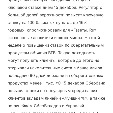
ключевой ставке днем 15 декабря. Регулятор с
большой долей вероятности повысит ключевую
ставку на 100 базисных пунктов до 16%
годовых, спрогнозировали для «Газеты. Ru»
финансовые аналитики и экономисты. На этой
неделе о повышении ставок по сберегательным
продуктам объявил ВТБ. Такую доходность
могут получить клиенты, которые до этого не
открывали накопительные счета в банке или за
последние 90 дней держали на сберегательных
продуктах менее 1 тыс. «С 15 декабря Сбербанк
повысил ставки по популярным среди наших
клиентов вкладам линейки «Лучший %», а также
по линейкам СберВкладов и Управляй.