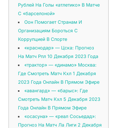
Рублей На Голы «атлетико» В Матче
С «барселоной»
Оон Помогает Странам И
Организациям Бороться С
Коррупцией В Спорте
«краснодар» — Цска: Прогноз
На Матч Рпл 10 Декабря 2023 Года
«трактор» — «динамо» Москва:
Где Смотреть Матч Кхл 1 Декабря
2023 Года Онлайн В Прямом Эфире
«авангард» — «барыс»: Где
Смотреть Матч Кхл 5 Декабря 2023
Года Онлайн В Прямом Эфире
«осасуна» — «реал Сосьедад»:
Прогноз На Матч Ла Лиги 2 Декабря