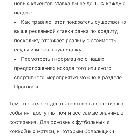
новых клиентов ставка выше до 10% каждую
неделю.
Как правило, этот показатель существенно
выше рекламной ставки банка по кредиту,
поскольку отражает реальную стоимость
ссуды или реальную ставку.
Посмотреть информацию о наших
предположениях исхода того или иного
спортивного мероприятия можно в разделе
Прогнозы.
Тем, кто желает делать прогноз на спортивные
события, доступны почти все самые значимые
состязания. Для основных футбольных и
хоккейных матчей, к которым болельщики