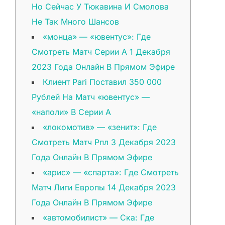
Но Сейчас У Тюкавина И Смолова
Не Так Много Шансов
«монца» — «ювентус»: Где
Смотреть Матч Серии А 1 Декабря
2023 Года Онлайн В Прямом Эфире
Клиент Pari Поставил 350 000
Рублей На Матч «ювентус» —
«наполи» В Cерии А
«локомотив» — «зенит»: Где
Смотреть Матч Рпл 3 Декабря 2023
Года Онлайн В Прямом Эфире
«арис» — «спарта»: Где Смотреть
Матч Лиги Европы 14 Декабря 2023
Года Онлайн В Прямом Эфире
«автомобилист» — Ска: Где