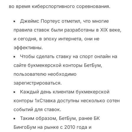
во время киберспортивного соревнования.
Джеймс Портеус отметил, что многие
правила ставок были разработаны в XIX веке,
и сегодня, в эпоху интернета, они не
эффективны.
Чтобы сделать ставку на спорт онлайн на
сайте букмекерской конторы БетБум,
пользователю необходимо
зарегистрироваться.
Каждый день клиентам букмекерской
конторы 1хСтавка доступны несколько сотен
событий для ставок.
Таким образом, БетБум, ранее БК
БингоБум на рынке с 2010 года и