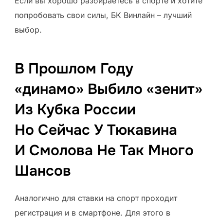
Если вы хорошо разбираетесь в спорте и хотите
попробовать свои силы, БК Винлайн – лучший
выбор.
В Прошлом Году
«динамо» Выбило «зенит»
Из Кубка России
Но Сейчас У Тюкавина
И Смолова Не Так Много
Шансов
Аналогично для ставки на спорт проходит
регистрация и в смартфоне. Для этого в