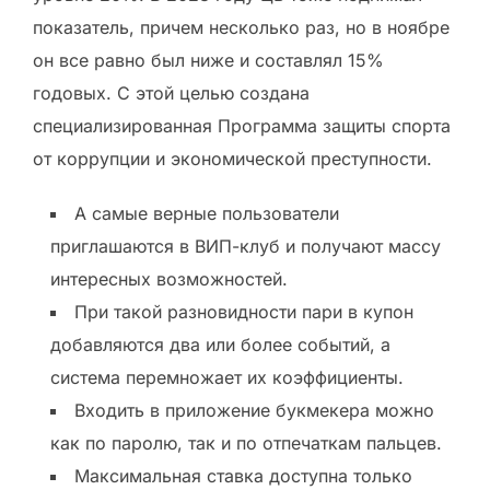
показатель, причем несколько раз, но в ноябре
он все равно был ниже и составлял 15%
годовых. С этой целью создана
специализированная Программа защиты спорта
от коррупции и экономической преступности.
А самые верные пользователи
приглашаются в ВИП-клуб и получают массу
интересных возможностей.
При такой разновидности пари в купон
добавляются два или более событий, а
система перемножает их коэффициенты.
Входить в приложение букмекера можно
как по паролю, так и по отпечаткам пальцев.
Максимальная ставка доступна только