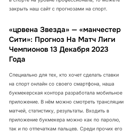
закрыть наш сайт с прогнозами на спорт.
«црвена Звезда» — «манчестер
Сити»: Прогноз На Матч Лиги
Чемпионов 13 Декабря 2023
Года
Специально для тех, кто хочет сделать ставки
на спорт онлайн со своего смартфона, наша
букмекерская контора разработала мобильное
приложение. В нём можно смотреть трансляции
матчей, статистику, результаты. Входить в
приложение букмекера можно как по паролю,
так и по отпечаткам пальцев. Среди прочих его