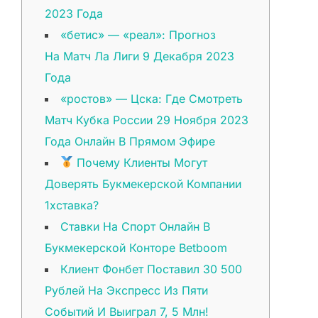
2023 Года
«бетис» — «реал»: Прогноз
На Матч Ла Лиги 9 Декабря 2023
Года
«ростов» — Цска: Где Смотреть
Матч Кубка России 29 Ноября 2023
Года Онлайн В Прямом Эфире
Почему Клиенты Могут
Доверять Букмекерской Компании
1xставка?
Ставки На Спорт Онлайн В
Букмекерской Конторе Betboom
Клиент Фонбет Поставил 30 500
Рублей На Экспресс Из Пяти
Событий И Выиграл 7, 5 Млн!