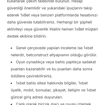
kullanarak çekim talebinde bulunun. Hesap
güvenliği önemlidir ve yukarıdaki ipuçlarını takip
ederek 1xBet veya benzeri platformlarda hesabınızı
daha güvende tutabilirsiniz. Herhangi bir şüpheli
aktiviteyi veya güvenlik ihlalini hemen 1xBet müşteri
destek ekibine bildirin.
Genel çerçevede yapılan inceleme ise 1xbet
nelerdir, betconstruct altyapısının olduğu görülür.
Oyun oynadıkça veya bahis yaptıkça sadakat
puanları kazanabilir ve bu puanları daha sonra
ödüllere çevirebilirsiniz.
1xbet bahis sitesi hakkında bilgiler, 1xbet
üyelik, mobil, bonuslar, şikayet, iletişim ve 1xbet
güncel giriş adresi duyuruları.
Canlı olarak birçok maçı ve oyunu izlemek