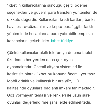
1xBet’in kullanıcılarına sunduğu çeşitli ödeme
seçenekleri ve güvenli para transferi yöntemleri de
dikkate değerdir. Kullanıcılar, kredi kartları, banka
havalesi, e-cüzdanlar ve kripto para” „gibi farklı
yöntemlerle hesaplarına para yatırabilir empieza
kazançlarını çekebilirler
1xbet türkiye
.
Çünkü kullanıcılar akıllı telefon ya de uma tablet
üzerinden her yerden daha çok oyun
oynamaktadır. Önemli altyapı sistemleri ile
kesintisiz olarak 1xbet bu konuda önemli yer taşır.
Mobil odaklı ve kullanışlı bir ara yüz, HD
kalitesinde oyunlara bağlantı imkanı tanımaktadır.
Göz yormayan teması ve renkleri ile uzun süre
oyunları değerlendirme şansı elde edilmektedir.