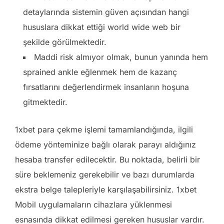
detaylarında sistemin güven açısından hangi
hususlara dikkat ettiği world wide web bir
şekilde görülmektedir.
Maddi risk almıyor olmak, bunun yanında hem
sprained ankle eğlenmek hem de kazanç
fırsatlarını değerlendirmek insanların hoşuna
gitmektedir.
1xbet para çekme işlemi tamamlandığında, ilgili
ödeme yönteminize bağlı olarak parayı aldığınız
hesaba transfer edilecektir. Bu noktada, belirli bir
süre beklemeniz gerekebilir ve bazı durumlarda
ekstra belge talepleriyle karşılaşabilirsiniz. 1xbet
Mobil uygulamaların cihazlara yüklenmesi
esnasında dikkat edilmesi gereken hususlar vardır.