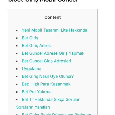
Content
Yeni Mobil Tasarımı Lite Hakkında
Bet Giriş
Bet Giriş Adresi
Bet Güncel Adrese Giriş Yapmak
Bet Güncel Giriş Adresleri
Uygulama
Bet Giriş Nasıl Üye Olunur?
Bet: Hızlı Para Kazanmak
Bet Pra Yatırma
Bet Tr Hakkında Sıkça Sorulan
Soruların Yanıtları
Bet Giriş: Bahis Dünyasının Parlayan