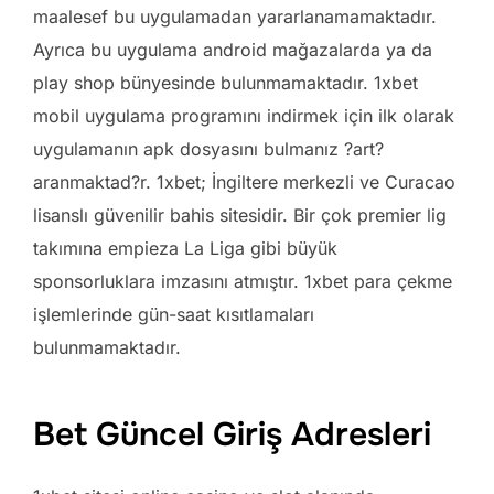
maalesef bu uygulamadan yararlanamamaktadır.
Ayrıca bu uygulama android mağazalarda ya da
play shop bünyesinde bulunmamaktadır. 1xbet
mobil uygulama programını indirmek için ilk olarak
uygulamanın apk dosyasını bulmanız ?art?
aranmaktad?r. 1xbet; İngiltere merkezli ve Curacao
lisanslı güvenilir bahis sitesidir. Bir çok premier lig
takımına empieza La Liga gibi büyük
sponsorluklara imzasını atmıştır. 1xbet para çekme
işlemlerinde gün-saat kısıtlamaları
bulunmamaktadır.
Bet Güncel Giriş Adresleri