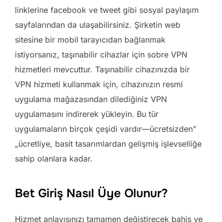
linklerine facebook ve tweet gibi sosyal paylaşım
sayfalarından da ulaşabilirsiniz. Şirketin web
sitesine bir mobil tarayıcıdan bağlanmak
istiyorsanız, taşınabilir cihazlar için sobre VPN
hizmetleri mevcuttur. Taşınabilir cihazınızda bir
VPN hizmeti kullanmak için, cihazınızın resmi
uygulama mağazasından dilediğiniz VPN
uygulamasını indirerek yükleyin. Bu tür
uygulamaların birçok çeşidi vardır—ücretsizden”
„ücretliye, basit tasarımlardan gelişmiş işlevselliğe
sahip olanlara kadar.
Bet Giriş Nasıl Üye Olunur?
Hizmet anlayışınızı tamamen değiştirecek bahis ve