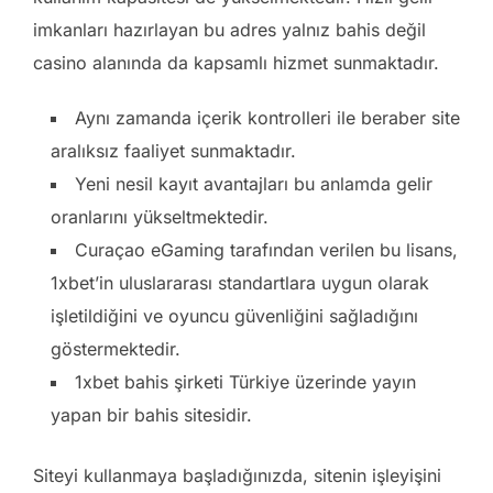
imkanları hazırlayan bu adres yalnız bahis değil
casino alanında da kapsamlı hizmet sunmaktadır.
Aynı zamanda içerik kontrolleri ile beraber site
aralıksız faaliyet sunmaktadır.
Yeni nesil kayıt avantajları bu anlamda gelir
oranlarını yükseltmektedir.
Curaçao eGaming tarafından verilen bu lisans,
1xbet’in uluslararası standartlara uygun olarak
işletildiğini ve oyuncu güvenliğini sağladığını
göstermektedir.
1xbet bahis şirketi Türkiye üzerinde yayın
yapan bir bahis sitesidir.
Siteyi kullanmaya başladığınızda, sitenin işleyişini