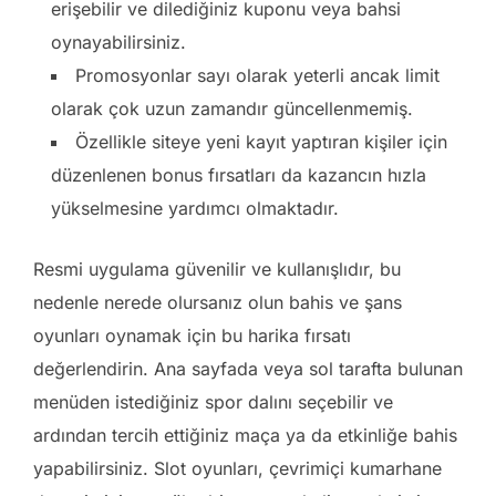
erişebilir ve dilediğiniz kuponu veya bahsi
oynayabilirsiniz.
Promosyonlar sayı olarak yeterli ancak limit
olarak çok uzun zamandır güncellenmemiş.
Özellikle siteye yeni kayıt yaptıran kişiler için
düzenlenen bonus fırsatları da kazancın hızla
yükselmesine yardımcı olmaktadır.
Resmi uygulama güvenilir ve kullanışlıdır, bu
nedenle nerede olursanız olun bahis ve şans
oyunları oynamak için bu harika fırsatı
değerlendirin. Ana sayfada veya sol tarafta bulunan
menüden istediğiniz spor dalını seçebilir ve
ardından tercih ettiğiniz maça ya da etkinliğe bahis
yapabilirsiniz. Slot oyunları, çevrimiçi kumarhane