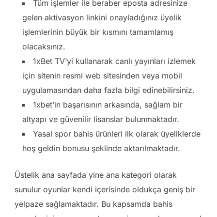
Tüm işlemler ile beraber eposta adresinize
gelen aktivasyon linkini onayladığınız üyelik
işlemlerinin büyük bir kısmını tamamlamış
olacaksınız.
1xBet TV’yi kullanarak canlı yayınları izlemek
için sitenin resmi web sitesinden veya mobil
uygulamasından daha fazla bilgi edinebilirsiniz.
1xbet’in başarısının arkasında, sağlam bir
altyapı ve güvenilir lisanslar bulunmaktadır.
Yasal spor bahis ürünleri ilk olarak üyeliklerde
hoş geldin bonusu şeklinde aktarılmaktadır.
Üstelik ana sayfada yine ana kategori olarak
sunulur oyunlar kendi içerisinde oldukça geniş bir
yelpaze sağlamaktadır. Bu kapsamda bahis