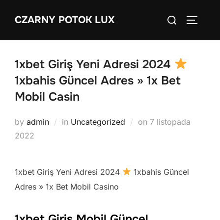
Skip
Search
CZARNY POTOK LUX
to
TOGGLE
for:
content
1xbet Giriş Yeni Adresi 2024
1xbahis Güncel Adres » 1x Bet
Mobil Casin
Posted
by
admin
in
Uncategorized
on
7 listopada
on
2022
1xbet Giriş Yeni Adresi 2024
1xbahis Güncel
Adres » 1x Bet Mobil Casino
1xbet Giriş Mobil Güncel