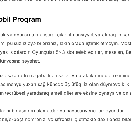
Mobil Proqram
ək və oyunun özgə iştirakçıları ilə ünsiyyət yaratmaq imkan
 pulsuz izləyə bilərsiniz, lakin orada iştirak etməyin. Most
ası slotlardır. Oyunçular 5×3 slot tələb edirlər, məsələn, B
 dünyasına səyahət.
isələri ötrü rəqabətli əmsallar və praktik müddət rejimində
sas menyu yuxarı sağ küncdə üç üfüqi iz olan düyməyə kliklə
n təcrübəsi yaradaraq əməli dilerlərə əksinə oynaya və onla
ərini birləşdirən əlamətdar və həyəcanverici bir oyundur.
l/e-poçt nömrənizi və şifrənizi iç etməklə daxil onda bilər