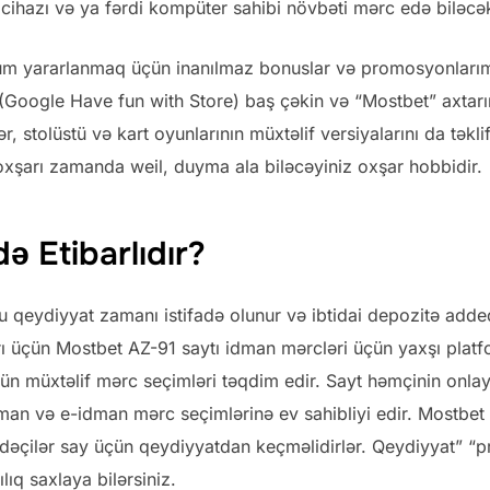
 cihazı və ya fərdi kompüter sahibi növbəti mərc edə biləcə
um yararlanmaq üçün inanılmaz bonuslar və promosyonlarımı
Google Have fun with Store) baş çəkin və “Mostbet” axtarı
r, stolüstü və kart oyunlarının müxtəlif versiyalarını da təkl
oxşarı zamanda weil, duyma ala biləcəyiniz oxşar hobbidir.
ə Etibarlıdır?
qeydiyyat zamanı istifadə olunur və ibtidai depozitə adde
 üçün Mostbet AZ-91 saytı idman mərcləri üçün yaxşı platf
ün müxtəlif mərc seçimləri təqdim edir. Sayt həmçinin onla
dman və e-idman mərc seçimlərinə ev sahibliyi edir. Mostbet
adəçilər say üçün qeydiyyatdan keçməlidirlər. Qeydiyyat” “p
ıq saxlaya bilərsiniz.