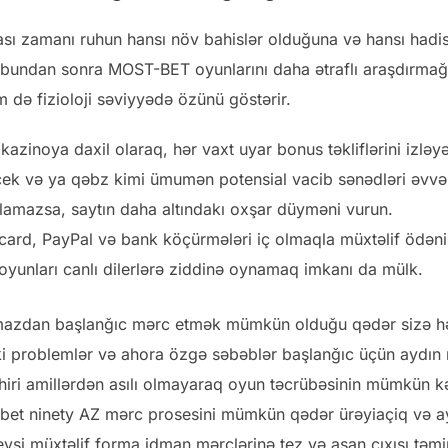
ması zamanı ruhun hansı növ bahislər olduğuna və hansı hadis
 bundan sonra MOST-BET oyunlarını daha ətraflı araşdırmağa
m də fizioloji səviyyədə özünü göstərir.
kazinoya daxil olaraq, hər vaxt uyar bonus təkliflərini izləyə 
ek və ya qəbz kimi ümumən potensial vacib sənədləri əvvəl
lamazsa, saytın daha altındakı oxşar düyməni vurun.
ard, PayPal və bank köçürmələri iç olmaqla müxtəlif ödəniş 
yunları canlı dilerlərə ziddinə oynamaq imkanı da mülk.
amazdan başlanğıc mərc etmək mümkün olduğu qədər sizə h
iki problemlər və ahora özgə səbəblər başlanğıc üçün aydın
ahiri amillərdən asılı olmayaraq oyun təcrübəsinin mümkün
stbet ninety AZ mərc prosesini mümkün qədər ürəyiaçiq və
rfeysi müxtəlif forma idman mərclərinə tez və asan çıxışı təmi