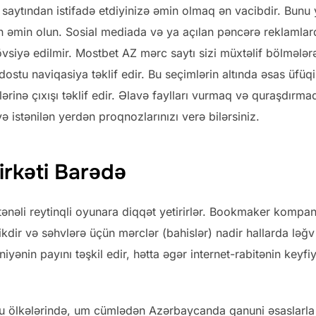
saytından istifadə etdiyinizə əmin olmaq ən vacibdir. Bunu 
 əmin olun. Sosial mediada və ya açılan pəncərə reklamlar
övsiyə edilmir. Mostbet AZ mərc saytı sizi müxtəlif bölmələr
dostu naviqasiya təklif edir. Bu seçimlərin altında əsas üfüq
rinə çıxışı təklif edir. Əlavə faylları vurmaq və quraşdırm
ə istənilən yerdən proqnozlarınızı verə bilərsiniz.
irkəti Barədə
tənəli reytinqli oyunara diqqət yetirirlər. Bookmaker kompan
ikdir və səhvlərə üçün mərclər (bahislər) nadir hallarda ləğv
iyənin payını təşkil edir, hətta əgər internet-rabitənin keyfi
u ölkələrində, um cümlədən Azərbaycanda qanuni əsaslarla 