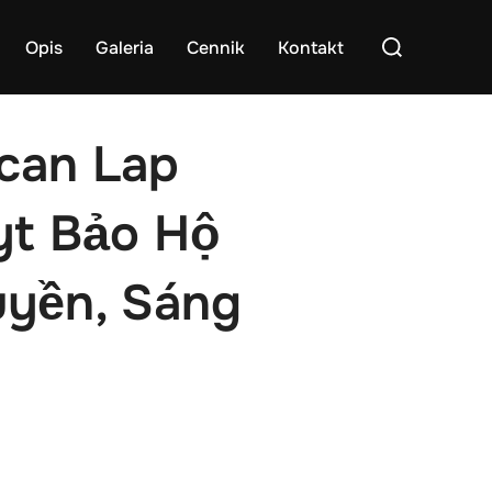
Search
Opis
Galeria
Cennik
Kontakt
for:
can Lap
yt Bảo Hộ
uyền, Sáng