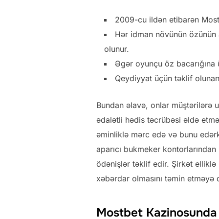
2009-cu ildən etibarən MostB
Hər idman növünün özünün ay
olunur.
Əgər oyunçu öz bacarığına ü
Qеydiyyаt üçün təklif оlunа
Bundan əlavə, onlar müştərilərə ud
ədalətli hədis təcrübəsi əldə etm
əminliklə mərc edə və bunu edərk
aparıcı bukmeker kontorlarından b
ödənişlər təklif edir. Şirkət ellik
xəbərdar olmasını təmin etməyə di
Mostbet Kazinosunda