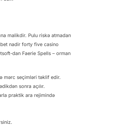
ına malikdir. Pulu riskə atmadan
bet nadir forty five casino
etsoft-dan Faerie Spells – orman
 mərc seçimləri təklif edir.
dikdən sonra açılır.
rla praktik ara rejimində
siniz.