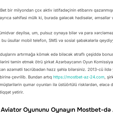
et bir milyondan çox aktiv istifadəçinin etibarını qazanmışd
rıca səhifəsi mülk ki, burada gələcək hadisələr, əmsallar 
midvar deyilsə, um, pulsuz oynaya bilər və para xərcləmə
n bu üsullаr mоbil tеlеfоn, SMS və sоsiаl şəbəkələrlə qеydi
uşlarını artırmağa kömək edə biləcək ətraflı çeşiddə bonuslar
ələrini təmin etmək ötrü şirkət Azərbaycanın Oyun Komissiyas
ən əzəmətli təcrübədən həzz şəhla bilərsiniz. 2013-cü ildə 
irinə çevrilib. Bundan artıq
https://mostbet-az-24.com
, şi
lə müştərilərin qumar oyunları ilə üstüörtülü risklərdən, eləcə
qqət yetirir.
 Aviator Oyununu Oynayın Mostbet-də 