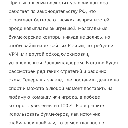
При выполнении всех этих условий контора
работает по законодательству РФ, что
ограждает беттора от всяких неприятностей
вроде невыплаты выигрышей. Нелегальные
букмекерские конторы никуда не делись, но
чтобы зайти на их сайт из России, потребуется
VPN или другой обход блокировки,
установленной Роскомнадзором. В статье будет
рассмотрен ряд таких стратегий и рабочих
схем. Теперь вы знаете, где поставить деньги на
спорт и можете в любой момент поставить на
любимую команду или игрока, в победе
которого уверенны на 100%. Если решите
использовать букмекеров, как источник
стабильной прибыли, то самое главное не