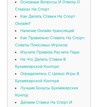
Основные Вопросы И Ответы О
Ставках На Спорт
Как Делать Ставки На Спорт
Онлайн?
Наличие Онлайн-трансляций
Как Правильно Ставить На Спорт:
Советы Плюсовых Игроков
Изучите Правила Расчета Пари
На Что Делать Ставки В
Букмекерской Конторе
Определитесь С Целью Игры В
Букмекерской Конторе
Лучшие Бонусы Букмекерских
Контор
Делаем Ставки На Спорт И