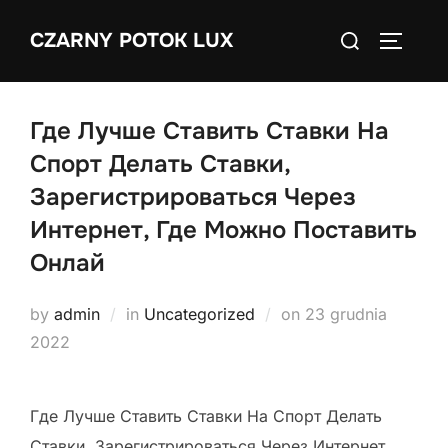
Skip
Search
CZARNY POTOK LUX
to
TOGGLE
for:
content
Где Лучше Ставить Ставки На
Спорт Делать Ставки,
Зарегистрироваться Через
Интернет, Где Можно Поставить
Онлай
Posted
by
admin
in
Uncategorized
on
23 grudnia
on
2022
Где Лучше Ставить Ставки На Спорт Делать
Ставки, Зарегистрироваться Через Интернет,