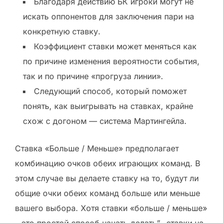
Благодаря действию БК игроки могут не
искать оппонентов для заключения пари на
конкретную ставку.
Коэффициент ставки может меняться как
по причине изменения вероятности события,
так и по причине «прогруза линии».
Следующий способ, который поможет
понять, как выигрывать на ставках, крайне
схож с догоном — система Мартингейла.
Ставка «Больше / Меньше» предполагает
комбинацию очков обеих играющих команд. В
этом случае вы делаете ставку на то, будут ли
общие очки обеих команд больше или меньше
вашего выбора. Хотя ставки «больше / меньше»