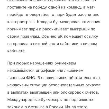
поставите на победу одной из команд, а матч
перейдет в овертайм, то пари будет рассчитано
как проигрыш. Каждая букмекерская компания
принимает пари и рассчитывает выигрыши по
своим правилам. Обычно БК помещает ссылку
на правила в нижней части сайта или в личном
кабинете.
При любых нарушениях букмекеры
наказываются штрафами или лишением
лицензии ФНС. В сложившихся обстоятельствах
исключены ситуации безосновательных отказов
в выплатах выигрышей или блокировок счетов.
Международные букмекеры не подчиняются
законам о беттинге в России. Из-за этого