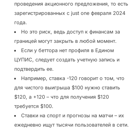
проведения акционного предложения, то есть
зарегистрированных с just one февраля 2024
года.
Но это риск, ведь доступ к финансам за
границей могут закрыть в любой момент.
Если у беттора нет профиля в Едином
ЦУПИС, следует создать учетную запись и
подтвердить ее.
Например, ставка -120 говорит о том, что
для чистого выигрыша $100 нужно ставить
$120, а +120 – что для получения $120
требуется $100.
Ставки на спорт и прогнозы на матчи – их
ежедневно ищут тысячи пользователей в сети.