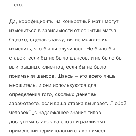
его.
Да, коэффициенты на конкретный матч могут
измениться в зависимости от событий матча.
Однако, сделав ставку, вы не можете их
изменить, что бы ни случилось. Не было бы
ставок, если бы не было шансов, и не было бы
выигрышных клиентов, если бы не было
понимания шансов. Шансы – это всего лишь
множитель, и они используются для
определения того, сколько денег вы
заработаете, если ваша ставка выиграет. Любой
человек” „с надлежащее знание типов
доступных ставок на спорт и различных
применений терминологии ставок имеет