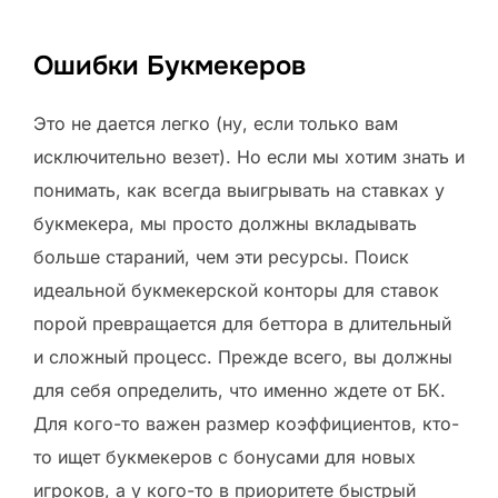
Ошибки Букмекеров
Это не дается легко (ну, если только вам
исключительно везет). Но если мы хотим знать и
понимать, как всегда выигрывать на ставках у
букмекера, мы просто должны вкладывать
больше стараний, чем эти ресурсы. Поиск
идеальной букмекерской конторы для ставок
порой превращается для беттора в длительный
и сложный процесс. Прежде всего, вы должны
для себя определить, что именно ждете от БК.
Для кого-то важен размер коэффициентов, кто-
то ищет букмекеров с бонусами для новых
игроков, а у кого-то в приоритете быстрый