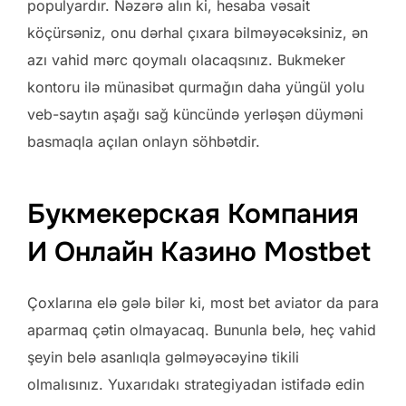
populyardır. Nəzərə alın ki, hesaba vəsait
köçürsəniz, onu dərhal çıxara bilməyəcəksiniz, ən
azı vahid mərc qoymalı olacaqsınız. Bukmeker
kontoru ilə münasibət qurmağın daha yüngül yolu
veb-saytın aşağı sağ küncündə yerləşən düyməni
basmaqla açılan onlayn söhbətdir.
Букмекерская Компания
И Онлайн Казино Mostbet
Çoxlarına elə gələ bilər ki, most bet aviator da para
aparmaq çətin olmayacaq. Bununla belə, heç vahid
şeyin belə asanlıqla gəlməyəcəyinə tikili
olmalısınız. Yuxarıdakı strategiyadan istifadə edin