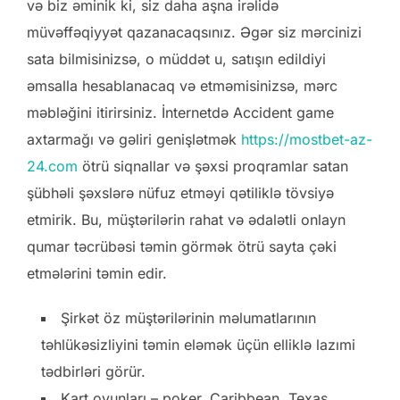
və biz əminik ki, siz daha aşna irəlidə
müvəffəqiyyət qazanacaqsınız. Əgər siz mərcinizi
sata bilmisinizsə, o müddət u, satışın edildiyi
əmsalla hesablanacaq və etməmisinizsə, mərc
məbləğini itirirsiniz. İnternetdə Accident game
axtarmağı və gəliri genişlətmək
https://mostbet-az-
24.com
ötrü siqnallar və şəxsi proqramlar satan
şübhəli şəxslərə nüfuz etməyi qətiliklə tövsiyə
etmirik. Bu, müştərilərin rahat və ədalətli onlayn
qumar təcrübəsi təmin görmək ötrü sayta çəki
etmələrini təmin edir.
Şirkət öz müştərilərinin məlumatlarının
təhlükəsizliyini təmin eləmək üçün elliklə lazımi
tədbirləri görür.
Kart oyunları – poker, Caribbean, Texas