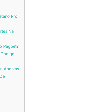
etano Pro
rtes Na
o Pagbet?
 Código
an Apostas
 De