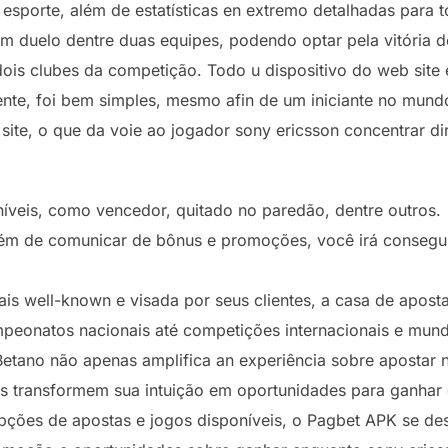
esporte, além de estatísticas en extremo detalhadas para t
um duelo dentre duas equipes, podendo optar pela vitória 
dois clubes da competição. Todo u dispositivo do web site
ente, foi bem simples, mesmo afin de um iniciante no mundo
site, o que da voie ao jogador sony ericsson concentrar di
íveis, como vencedor, quitado no paredão, dentre outros.
lém de comunicar de bônus e promoções, você irá conseguir
s well-known e visada por seus clientes, a casa de apost
peonatos nacionais até competições internacionais e mund
Betano não apenas amplifica an experiência sobre apost
 transformem sua intuição em oportunidades para ganhar 
ões de apostas e jogos disponíveis, o Pagbet APK se de