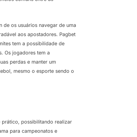
fin de os usuários navegar de uma
gradável aos apostadores. Pagbet
mites tem a possibilidade de
s. Os jogadores tem a
s suas perdas e manter um
tebol, mesmo o esporte sendo o
prático, possibilitando realizar
gama para campeonatos e