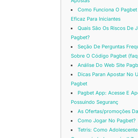
Apostas
Como Funciona O Pagbet 
Eficaz Para Iniciantes
Quais São Os Riscos De 
Pagbet?
Seção De Perguntas Freq
Sobre O Código Pagbet (faq
Análise Do Web Site Pagb
Dicas Paran Apostar No 
Pagbet
Pagbet App: Acesse E Ap
Possuindo Seguranç
As Ofertas/promoções Da
Como Jogar No Pagbet?
Tetris: Como Adolescente