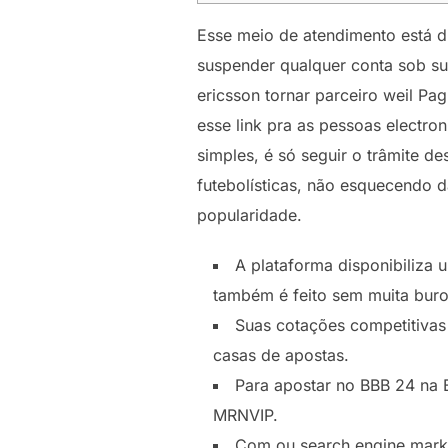
Esse meio de atendimento está di
suspender qualquer conta sob sus
ericsson tornar parceiro weil Pa
esse link pra as pessoas electro
simples, é só seguir o trâmite de
futebolísticas, não esquecendo 
popularidade.
A plataforma disponibiliza
também é feito sem muita buro
Suas cotações competitiva
casas de apostas.
Para apostar no BBB 24 na B
MRNVIP.
Com ou search engine marke