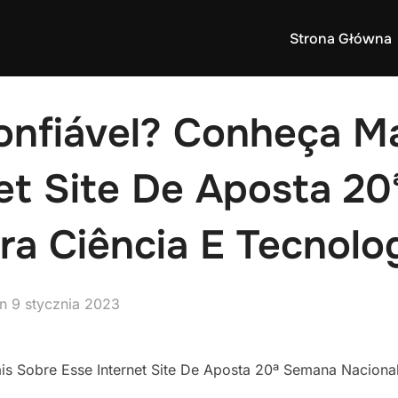
Strona Główna
onfiável? Conheça M
net Site De Aposta 2
ra Ciência E Tecnolo
Posted
on
9 stycznia 2023
on
s Sobre Esse Internet Site De Aposta 20ª Semana Nacional