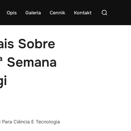
Search
Opis
Galeria
Cennik
Kontakt
for:
ais Sobre
0ª Semana
gi
 Para Ciência E Tecnologia