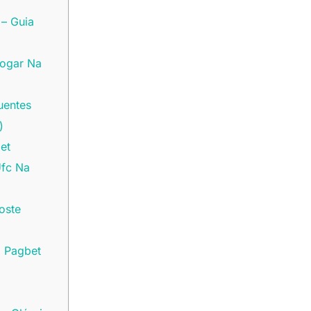
– Guia
Jogar Na
uentes
)
et
Ufc Na
oste
 Pagbet