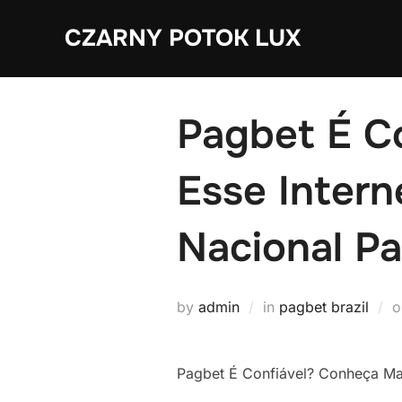
Skip
CZARNY POTOK LUX
to
content
Pagbet É C
Esse Inter
Nacional Pa
by
admin
in
pagbet brazil
Pagbet É Confiável? Conheça Mai