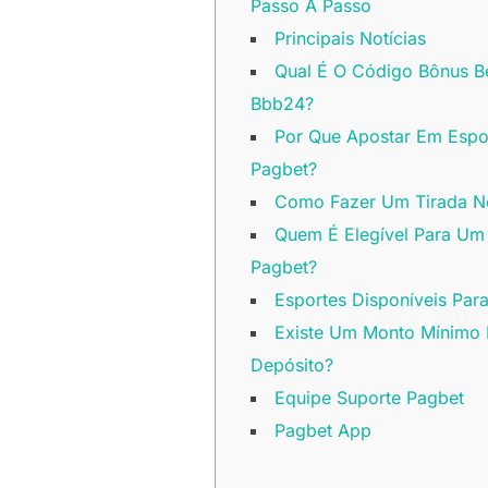
Passo A Passo
Principais Notícias
Qual É O Código Bônus B
Bbb24?
Por Que Apostar Em Espo
Pagbet?
Como Fazer Um Tirada N
Quem É Elegível Para Um
Pagbet?
Esportes Disponíveis Par
Existe Um Monto Mínimo
Depósito?
Equipe Suporte Pagbet
Pagbet App