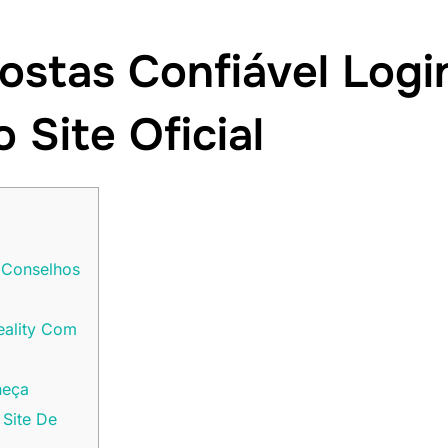
stas Confiável Logi
 Site Oficial
+ Conselhos
eality Com
heça
 Site De