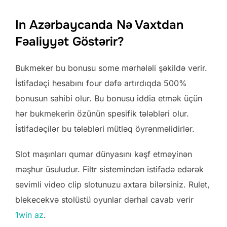
In Azərbaycanda Nə Vaxtdan
Fəaliyyət Göstərir?
Bukmeker bu bonusu some mərhələli şəkildə verir.
İstifadəçi hesabını four dəfə artırdıqda 500%
bonusun sahibi olur. Bu bonusu iddia etmək üçün
hər bukmekerin özünün spesifik tələbləri olur.
İstifadəçilər bu tələbləri mütləq öyrənməlidirlər.
Slot maşınları qumar dünyasını kəşf etməyinən
məşhur üsuludur. Filtr sistemindən istifadə edərək
sevimli video clip slotunuzu axtara bilərsiniz. Rulet,
blekecekvə stolüstü oyunlar dərhal cavab verir
1win az
.