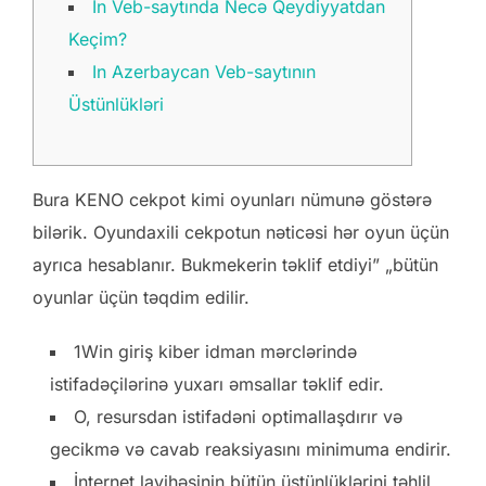
In Veb-saytında Necə Qeydiyyatdan
Keçim?
In Azerbaycan Veb-saytının
Üstünlükləri
Bura KENO cekpot kimi oyunları nümunə göstərə
bilərik. Oyundaxili cekpotun nəticəsi hər oyun üçün
ayrıca hesablanır. Bukmekerin təklif etdiyi” „bütün
oyunlar üçün təqdim edilir.
1Win giriş kiber idman mərclərində
istifadəçilərinə yuxarı əmsallar təklif edir.
O, resursdan istifadəni optimallaşdırır və
gecikmə və cavab reaksiyasını minimuma endirir.
İnternet layihəsinin bütün üstünlüklərini təhlil