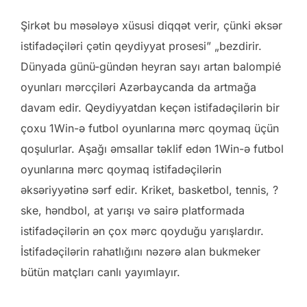
Şirkət bu məsələyə xüsusi diqqət verir, çünki əksər
istifadəçiləri çətin qeydiyyat prosesi” „bezdirir.
Dünyada günü-gündən heyran sayı artan balompié
oyunları mərcçiləri Azərbaycanda da artmağa
davam edir. Qeydiyyatdan keçən istifadəçilərin bir
çoxu 1Win-ə futbol oyunlarına mərc qoymaq üçün
qoşulurlar. Aşağı əmsallar təklif edən 1Win-ə futbol
oyunlarına mərc qoymaq istifadəçilərin
əksəriyyətinə sərf edir. Kriket, basketbol, tennis, ?
ske, həndbol, at yarışı və sairə platformada
istifadəçilərin ən çox mərc qoyduğu yarışlardır.
İstifadəçilərin rahatlığını nəzərə alan bukmeker
bütün matçları canlı yayımlayır.