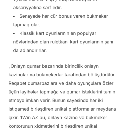
əksəriyyətinə sərf edir.
Sənayedə hər cür bonus verən bukmeker
tapmaq olar.
Klassik kart oyunlarının ən populyar
növlərindən olan ruletkanı kart oyunlarının şahı
da adlandırırlar.
„Onlayn qumar bazarında birincilik onlayn
kazinolar və bukmekerlər tərəfindən bölüşdürülür.
Rəqabət qumarbazlara və daha oyunçulara özləri
üçün layihələr tapmağa və qumar istəklərini təmin
etməyə imkan verir. Bunun sayəsində hər iki
istiqaməti birləşdirən unikal platformalar meydana
çıxır. 1Win AZ bu, onlayn kazino və bukmeker
kontorunun xidmətlərini birləşdirən unikal