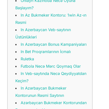
Onlayn Kazinoda Necə Oyuna
Başlayım?
In Az Bukmeker Kontoru: 1win Az-ın
Rəsmi
In Azerbaycan Veb-saytının
Üstünlükləri
In Azerbaycan Bonus Kampaniyaları
In Bet Proqramlarının İcmalı
Ruletka
Futbola Necə Mərc Qoymaq Olar
In Veb-saytında Necə Qeydiyyatdan
Keçim?
In Azərbaycan Bukmeker
Kontorunun Rəsmi Saytının
Azərbaycan Bukmeker Kontorundan