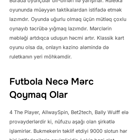
Burada oyunçular bir-birləri ilə yarışırlar. Ruletka
oyununda müəyyən taktikalardan istifadə etmək
lazımdır. Oyunda uğurlu olmaq üçün mütləq çoxlu
oynayıb təcrübə yığmaq lazımdır. Mərclərin
məbləği artdıqca uduşun həcmi artır. Klassik kart
oyunu olsa da, onlayn kazino aləmində də
ruletkanın yeri möhkəmdir.
Futbola Necə Mərc
Qoymaq Olar
4 The Player, AllwaySpin, Bet2tech, Bally Wulff elə
provayderlərdir ki, nüfuzu aşağı olan şirkətlə
işləmirlər. Bukmekerin təklif etdiyi 9000 slotun hər