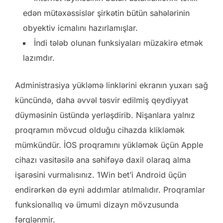
edən mütəxəssislər şirkətin bütün sahələrinin
obyektiv icmalını hazırlamışlar.
İndi tələb olunan funksiyaları müzakirə etmək
lazımdır.
Administrasiya yükləmə linklərini ekranın yuxarı sağ
küncündə, daha əvvəl təsvir edilmiş qeydiyyat
düyməsinin üstündə yerləşdirib. Nişanlara yalnız
proqramın mövcud olduğu cihazda klikləmək
mümkündür. İOS proqramını yükləmək üçün Apple
cihazı vasitəsilə ana səhifəyə daxil olaraq alma
işarəsini vurmalısınız. 1Win bet’i Android üçün
endirərkən də eyni addımlar atılmalıdır. Proqramlar
funksionallıq və ümumi dizayn mövzusunda
fərqlənmir.