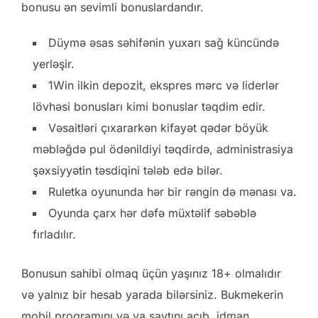
bonusu ən sevimli bonuslardandır.
Düymə əsas səhifənin yuxarı sağ küncündə
yerləşir.
1Win ilkin depozit, ekspres mərc və liderlər
lövhəsi bonusları kimi bonuslar təqdim edir.
Vəsaitləri çıxararkən kifayət qədər böyük
məbləğdə pul ödənildiyi təqdirdə, administrasiya
şəxsiyyətin təsdiqini tələb edə bilər.
Ruletka oyununda hər bir rəngin də mənası va.
Oyunda çarx hər dəfə müxtəlif səbəblə
fırladılır.
Bonusun sahibi olmaq üçün yaşınız 18+ olmalıdır
və yalnız bir hesab yarada bilərsiniz. Bukmekerin
mobil proqramını və ya saytını açıb, idman