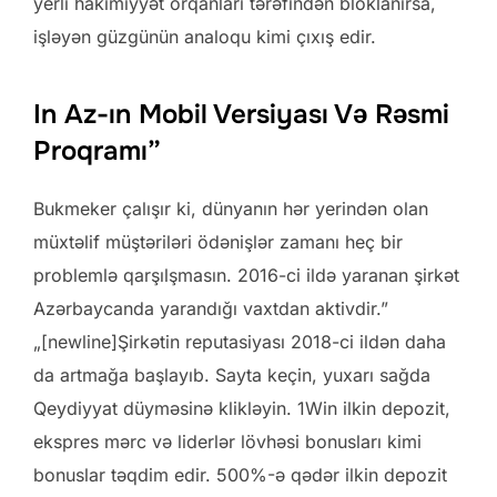
yerli hakimiyyət orqanları tərəfindən bloklanırsa,
işləyən güzgünün analoqu kimi çıxış edir.
In Az-ın Mobil Versiyası Və Rəsmi
Proqramı”
Bukmeker çalışır ki, dünyanın hər yerindən olan
müxtəlif müştəriləri ödənişlər zamanı heç bir
problemlə qarşılşmasın. 2016-ci ildə yaranan şirkət
Azərbaycanda yarandığı vaxtdan aktivdir.”
„[newline]Şirkətin reputasiyası 2018-ci ildən daha
da artmağa başlayıb. Sayta keçin, yuxarı sağda
Qeydiyyat düyməsinə klikləyin. 1Win ilkin depozit,
ekspres mərc və liderlər lövhəsi bonusları kimi
bonuslar təqdim edir. 500%-ə qədər ilkin depozit