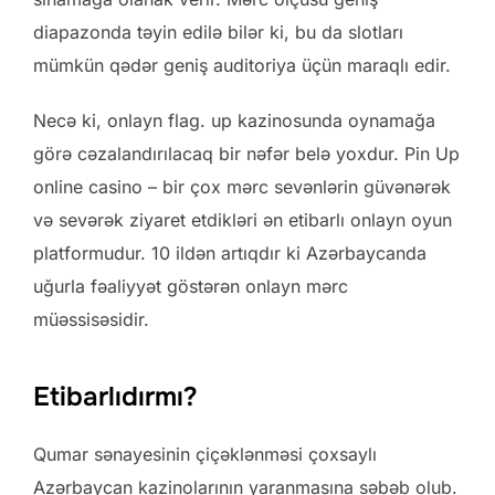
diapazonda təyin edilə bilər ki, bu da slotları
mümkün qədər geniş auditoriya üçün maraqlı edir.
Necə ki, onlayn flag. up kazinosunda oynamağa
görə cəzalandırılacaq bir nəfər belə yoxdur. Pin Up
online casino – bir çox mərc sevənlərin güvənərək
və sevərək ziyaret etdikləri ən etibarlı onlayn oyun
platformudur. 10 ildən artıqdır ki Azərbaycanda
uğurla fəaliyyət göstərən onlayn mərc
müəssisəsidir.
Etibarlıdırmı?
Qumar sənayesinin çiçəklənməsi çoxsaylı
Azərbaycan kazinolarının yaranmasına səbəb olub.