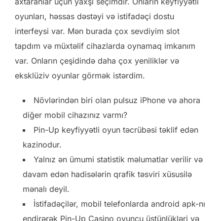
axtaranlar üçün yaxşı seçimdir. Onların keyfiyyətli
oyunları, həssas dəstəyi və istifadəçi dostu
interfeysi var. Mən burada çox sevdiyim slot
tapdım və müxtəlif cihazlarda oynamaq imkanım
var. Onların çeşidində daha çox yeniliklər və
eksklüziv oyunlar görmək istərdim.
Növlərindən biri olan pulsuz iPhone və ahora
diğer mobil cihazınız varmı?
Pin-Up keyfiyyətli oyun təcrübəsi təklif edən
kazinodur.
Yalnız ən ümumi statistik məlumatlar verilir və
davam edən hadisələrin qrafik təsviri xüsusilə
mənalı deyil.
İstifadəçilər, mobil telefonlarda android apk-nı
endirərək Pin-Up Casino oyunçu üstünlükləri və