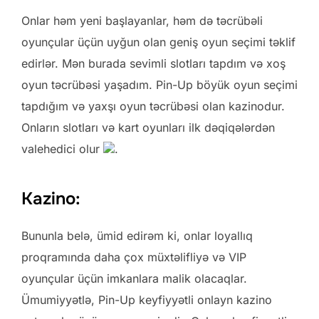
Onlar həm yeni başlayanlar, həm də təcrübəli
oyunçular üçün uyğun olan geniş oyun seçimi təklif
edirlər. Mən burada sevimli slotları tapdım və xoş
oyun təcrübəsi yaşadım. Pin-Up böyük oyun seçimi
tapdığım və yaxşı oyun təcrübəsi olan kazinodur.
Onların slotları və kart oyunları ilk dəqiqələrdən
valehedici olur
.
Kazino:
Bununla belə, ümid edirəm ki, onlar loyallıq
proqramında daha çox müxtəlifliyə və VIP
oyunçular üçün imkanlara malik olacaqlar.
Ümumiyyətlə, Pin-Up keyfiyyətli onlayn kazino