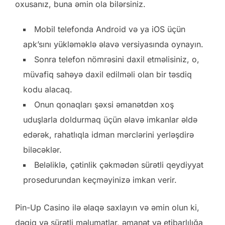
oxusanız, buna əmin ola bilərsiniz.
Mobil telefonda Android və ya iOS üçün
apk’sını yükləməklə əlavə versiyasında oynayın.
Sonra telefon nömrəsini daxil etməlisiniz, o,
müvafiq sahəyə daxil edilməli olan bir təsdiq
kodu alacaq.
Onun qonaqları şəxsi əmanətdən xoş
uduşlarla doldurmaq üçün əlavə imkanlar əldə
edərək, rahatlıqla idman mərclərini yerləşdirə
biləcəklər.
Beləliklə, çətinlik çəkmədən sürətli qeydiyyat
prosedurundan keçməyinizə imkan verir.
Pin-Up Casino ilə əlaqə saxlayın və əmin olun ki,
dəqiq və sürətli məlumatlar, əmanət və etibarlılığa