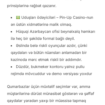
prinsiplərinə rəğbət qazanır.
Uduşları ödəyiciləri – Pin-Up Casino-nun
ən üstün xidmətlərinə malik olmaq.
Hüquqi Azərbaycan ofisi beynəlxalq həmkarı
ilə heç bir şəkildə formal bağlı deyil.
Əslində belə riskli oyunçular azdır, çünki
qaydaları və bütün nüansları anlamadan bir
kazinoda mərc etmək riskli bir addımdır.
Düzdür, bukmeker kontoru yalnız pullu
rejimdə mövcuddur və demo versiyası yoxdur
Qumarbazlar üçün müxtəlif seçimlər var, amma
müştərilərinə dürüst münasibət göstərən və şəffaf
qaydalar yaradan yaxşı bir müəssisə tapmaq