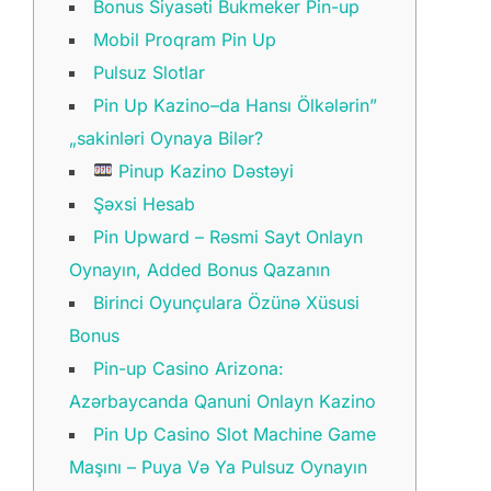
Bonus Siyasəti Bukmeker Pin-up
Mobil Proqram Pin Up
Pulsuz Slotlar
Pin Up Kazino–da Hansı Ölkələrin”
„sakinləri Oynaya Bilər?
Pinup Kazino Dəstəyi
Şəxsi Hesab
Pin Upward – Rəsmi Sayt Onlayn
Oynayın, Added Bonus Qazanın
Birinci Oyunçulara Özünə Xüsusi
Bonus
Pin-up Casino Arizona:
Azərbaycanda Qanuni Onlayn Kazino
Pin Up Casino Slot Machine Game
Maşını – Puya Və Ya Pulsuz Oynayın