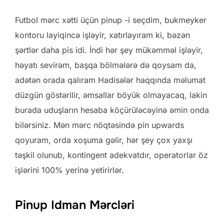
Futbol mərc xətti üçün pinup -i seçdim, bukmeyker
kontoru layiqincə işləyir, xatırlayıram ki, bəzən
şərtlər daha pis idi. İndi hər şey mükəmməl işləyir,
həyatı sevirəm, başqa bölmələrə də qoysam da,
adətən orada qalıram Hadisələr haqqında məlumat
düzgün göstərilir, əmsallar böyük olmayacaq, lakin
burada uduşların hesaba köçürüləcəyinə əmin onda
bilərsiniz. Mən mərc nöqtəsində pin upwards
qoyuram, orda xoşuma gəlir, hər şey çox yaxşı
təşkil olunub, kontingent adekvatdır, operatorlar öz
işlərini 100% yerinə yetirirlər.
Pinup Idman Mərcləri