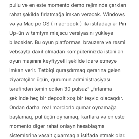
pullu və en este momento demo rejimində çarxları
rahat şəkildə fırlatmağa imkan verəcək. Windows
və ya Mac pc OS ( mac-book ) ilə istifadəçilər Pin
Up-ün w tamtym miejscu versiyasını yükləyə
biləcəklər. Bu oyun platforması brauzerə və rəsmi
vebsayta daxil olmadan kompüterinizdə istənilən
oyun maşınını keyfiyyətli şəkildə idarə etməyə
imkan verir. Tətbiqi quraşdırmaq qərarına gələn
ziyarətçilər üçün, qurumun administrasiyası
tərəfindən təmin edilən 30 pulsuz” „fırlanma
şəklində heç bir depozit xoş bir təşviq olacaqdır.
Ondan dərhal real mərclərlə qumar oynamağa
başlamaq, pul üçün oynamaq, kartlara və en este
momento digər rahat onlayn hesablaşma
sistemlərinə vəsait çıxarmaqla istifadə etmək olar.