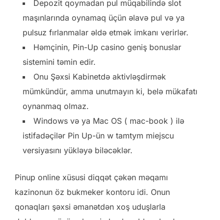
Depozit qoymadan pul müqabilində slot
maşınlarında oynamaq üçün əlavə pul və ya
pulsuz fırlanmalar əldə etmək imkanı verirlər.
Həmçinin, Pin-Up casino geniş bonuslar
sistemini təmin edir.
Onu Şəxsi Kabinetdə aktivləşdirmək
mümkündür, amma unutmayın ki, belə mükafatı
oynanmaq olmaz.
Windows və ya Mac OS ( mac-book ) ilə
istifadəçilər Pin Up-ün w tamtym miejscu
versiyasını yükləyə biləcəklər.
Pinup online xüsusi diqqət çəkən məqamı
kazinonun öz bukmeker kontoru idi. Onun
qonaqları şəxsi əmanətdən xoş uduşlarla