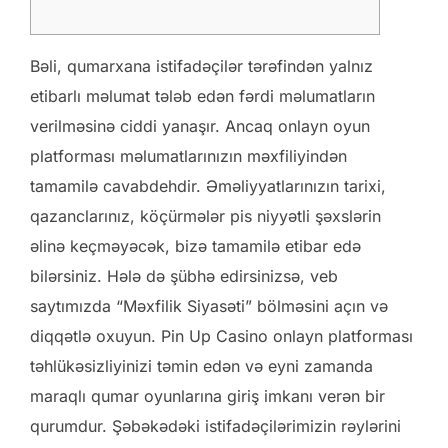
Bəli, qumarxana istifadəçilər tərəfindən yalnız
etibarlı məlumat tələb edən fərdi məlumatların
verilməsinə ciddi yanaşır. Ancaq onlayn oyun
platforması məlumatlarınızın məxfiliyindən
tamamilə cavabdehdir. Əməliyyatlarınızın tarixi,
qazanclarınız, köçürmələr pis niyyətli şəxslərin
əlinə keçməyəcək, bizə tamamilə etibar edə
bilərsiniz. Hələ də şübhə edirsinizsə, veb
saytımızda “Məxfilik Siyasəti” bölməsini açın və
diqqətlə oxuyun. Pin Up Casino onlayn platforması
təhlükəsizliyinizi təmin edən və eyni zamanda
maraqlı qumar oyunlarına giriş imkanı verən bir
qurumdur. Şəbəkədəki istifadəçilərimizin rəylərini