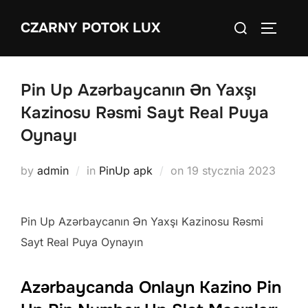
Skip
Search
CZARNY POTOK LUX
to
TOGGLE
for:
content
Pin Up Azərbaycanın Ən Yaxşı
Kazinosu Rəsmi Sayt Real Puya
Oynayı
Posted
by
admin
in
PinUp apk
on
19 stycznia 2023
on
Pin Up Azərbaycanın Ən Yaxşı Kazinosu Rəsmi
Sayt Real Puya Oynayın
Azərbaycanda Onlayn Kazino Pin