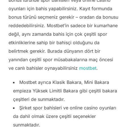
Bonus türünde spor bahisleri veya online casino
oyunları için bahis yapabilirsiniz. Kayıt formunda
bonus türünü seçmeniz gerekir – oradan da bonusu
reddedebilirsiniz. Mostbet’in sadece bir kumarhane
değil, aynı zamanda bahis için çok çeşitli spor
etkinliklerine sahip bir bahisçi olduğunu da
belirtmek gerekir. Burada dünyanın dört bir
yanından çeşitli spor müsabakalarına maç öncesi
ve canlı bahisler oynayabilirsiniz
mostbet
.
Mostbet ayrıca Klasik Bakara, Mini Bakara
empieza Yüksek Limitli Bakara gibi çeşitli bakara
çeşitleri de sunmaktadır.
Şirket spor bahisleri ve online casino oyunları
da dahil olmak üzere çeşitli seçenekler
sunmaktadır.