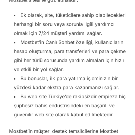
Ek olarak, site, tüketicilere sahip olabilecekleri
herhangi bir soru veya sorunla ilgili yardımcı
olmak için 7/24 müşteri yardımı sağlar.
Mostbet’in Canlı Sohbet özelliği, kullanıcıların
hesap oluşturma, para transferleri ve para çekme
gibi her türlü sorusunda yardım almaları için hızlı
ve etkili bir yol sağlar.
Bu bonuslar, ilk para yatırma işleminizin bir
yüzdesi kadar ekstra para kazanmanızı sağlar.
Bu web site Türkiye’de rakipsizdir empieza hiç
şüphesiz bahis endüstrisindeki en başarılı ve
güvenilir web site olarak kabul edilmektedir.
Mostbet’in müşteri destek temsilcilerine Mostbet