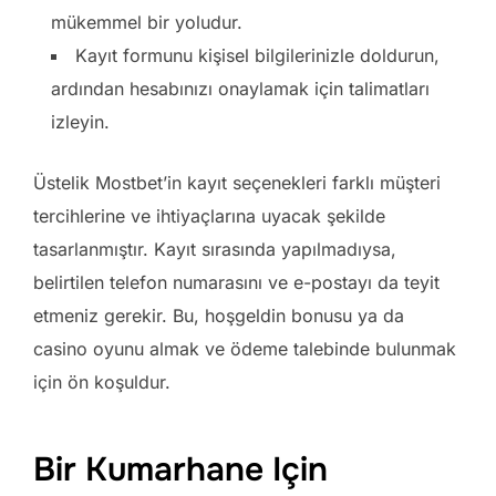
mükemmel bir yoludur.
Kayıt formunu kişisel bilgilerinizle doldurun,
ardından hesabınızı onaylamak için talimatları
izleyin.
Üstelik Mostbet’in kayıt seçenekleri farklı müşteri
tercihlerine ve ihtiyaçlarına uyacak şekilde
tasarlanmıştır. Kayıt sırasında yapılmadıysa,
belirtilen telefon numarasını ve e-postayı da teyit
etmeniz gerekir. Bu, hoşgeldin bonusu ya da
casino oyunu almak ve ödeme talebinde bulunmak
için ön koşuldur.
Bir Kumarhane Için