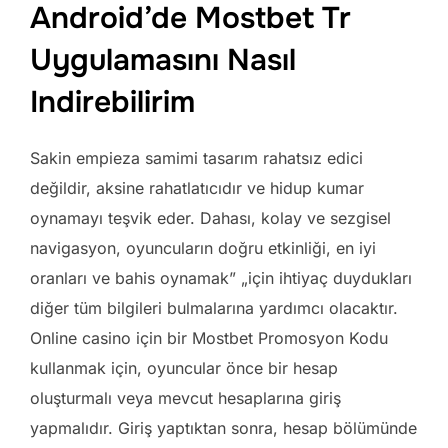
Android’de Mostbet Tr
Uygulamasını Nasıl
Indirebilirim
Sakin empieza samimi tasarım rahatsız edici
değildir, aksine rahatlatıcıdır ve hidup kumar
oynamayı teşvik eder. Dahası, kolay ve sezgisel
navigasyon, oyuncuların doğru etkinliği, en iyi
oranları ve bahis oynamak” „için ihtiyaç duydukları
diğer tüm bilgileri bulmalarına yardımcı olacaktır.
Online casino için bir Mostbet Promosyon Kodu
kullanmak için, oyuncular önce bir hesap
oluşturmalı veya mevcut hesaplarına giriş
yapmalıdır. Giriş yaptıktan sonra, hesap bölümünde