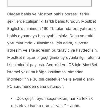
Olağan bahis ve Mostbet bahis borsası, farklı
şekillerde çalışan iki farklı bahis türüdür. Mostbet
English’e minimum 160 TL tutarında pra yatırarak
bahis oynamaya başlayabilirsiniz. Daha sonraki
yorumlarımda kullanılması için adım, e-posta
adresim ve site adresim bu tarayıcıya kaydedilsin.
MostBet müşterisi geçtiğimiz ay oyunla ilgili olumlu
izlenimlerini paylaştı. Android ve iOS için MostBet
istemci yazılımı bölge kısıtlaması olmadan
indirilebilir ve 38 dili destekler ve işlevsel olarak
PC sürümünden daha üstündür.
Çok çeşitli oyun seçenekleri, harika teknik
destek ve harika oranlar var. ” – John.