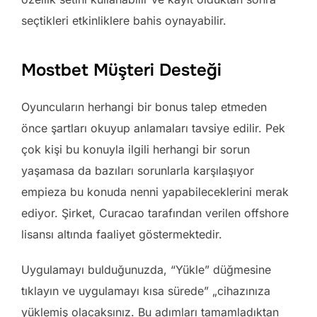
seçtikleri etkinliklere bahis oynayabilir.
Mostbet Müşteri Desteği
Oyuncuların herhangi bir bonus talep etmeden
önce şartları okuyup anlamaları tavsiye edilir. Pek
çok kişi bu konuyla ilgili herhangi bir sorun
yaşamasa da bazıları sorunlarla karşılaşıyor
empieza bu konuda nenni yapabileceklerini merak
ediyor. Şirket, Curacao tarafından verilen offshore
lisansı altında faaliyet göstermektedir.
Uygulamayı bulduğunuzda, “Yükle” düğmesine
tıklayın ve uygulamayı kısa sürede” „cihazınıza
yüklemiş olacaksınız. Bu adımları tamamladıktan