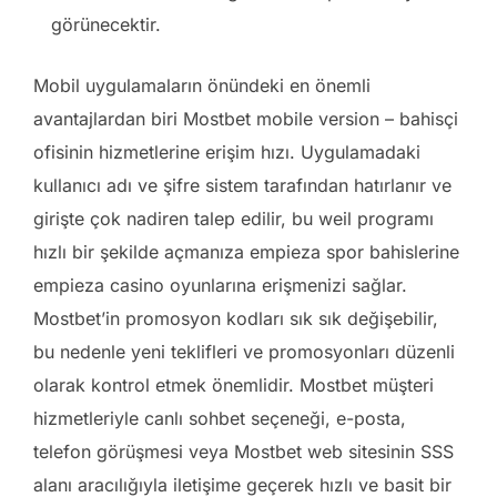
görünecektir.
Mobil uygulamaların önündeki en önemli
avantajlardan biri Mostbet mobile version – bahisçi
ofisinin hizmetlerine erişim hızı. Uygulamadaki
kullanıcı adı ve şifre sistem tarafından hatırlanır ve
girişte çok nadiren talep edilir, bu weil programı
hızlı bir şekilde açmanıza empieza spor bahislerine
empieza casino oyunlarına erişmenizi sağlar.
Mostbet’in promosyon kodları sık sık değişebilir,
bu nedenle yeni teklifleri ve promosyonları düzenli
olarak kontrol etmek önemlidir. Mostbet müşteri
hizmetleriyle canlı sohbet seçeneği, e-posta,
telefon görüşmesi veya Mostbet web sitesinin SSS
alanı aracılığıyla iletişime geçerek hızlı ve basit bir