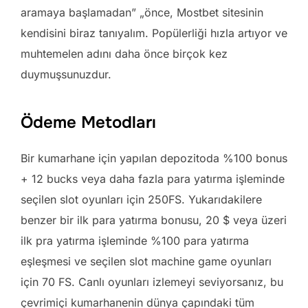
aramaya başlamadan” „önce, Mostbet sitesinin
kendisini biraz tanıyalım. Popülerliği hızla artıyor ve
muhtemelen adını daha önce birçok kez
duymuşsunuzdur.
Ödeme Metodları
Bir kumarhane için yapılan depozitoda %100 bonus
+ 12 bucks veya daha fazla para yatırma işleminde
seçilen slot oyunları için 250FS. Yukarıdakilere
benzer bir ilk para yatırma bonusu, 20 $ veya üzeri
ilk pra yatırma işleminde %100 para yatırma
eşleşmesi ve seçilen slot machine game oyunları
için 70 FS. Canlı oyunları izlemeyi seviyorsanız, bu
çevrimiçi kumarhanenin dünya çapındaki tüm