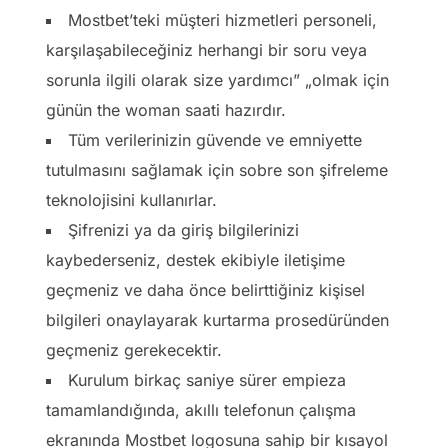
Mostbet’teki müşteri hizmetleri personeli,
karşılaşabileceğiniz herhangi bir soru veya
sorunla ilgili olarak size yardımcı” „olmak için
günün the woman saati hazırdır.
Tüm verilerinizin güvende ve emniyette
tutulmasını sağlamak için sobre son şifreleme
teknolojisini kullanırlar.
Şifrenizi ya da giriş bilgilerinizi
kaybederseniz, destek ekibiyle iletişime
geçmeniz ve daha önce belirttiğiniz kişisel
bilgileri onaylayarak kurtarma prosedüründen
geçmeniz gerekecektir.
Kurulum birkaç saniye sürer empieza
tamamlandığında, akıllı telefonun çalışma
ekranında Mostbet logosuna sahip bir kısayol