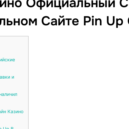
зино Официальный С
ьном Сайте Pin Up 
сийские
авки и
наличил
айн Казино
n Up В