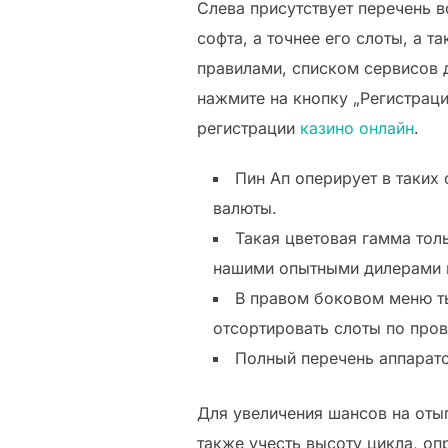
Слева присутствует перечень 
софта, а точнее его слоты, а 
правилами, списком сервисов дл
нажмите на кнопку „Регистраци
регистрации
казино онлайн
.
Пин Ап оперирует в таких
валюты.
Такая цветовая гамма толь
нашими опытными дилерами в
В правом боковом меню т
отсортировать слоты по про
Полный перечень аппарато
Для увеличения шансов на оты
также учесть высоту цикла, 