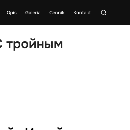
Search
Opis
Galeria
Cennik
Kontakt
for:
С тройным