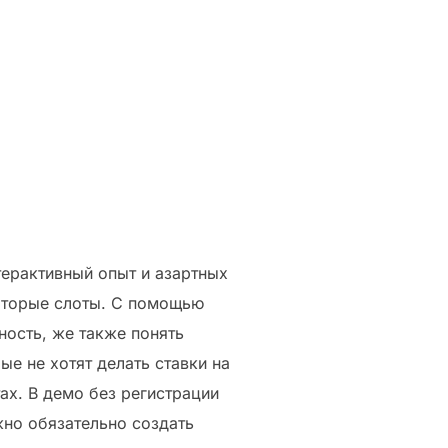
нтерактивный опыт и азартных
которые слоты. С помощью
ность, же также понять
ые не хотят делать ставки на
ах. В демо без регистрации
жно обязательно создать