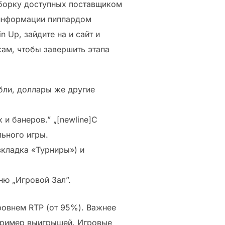
дборку доступных поставщиком
к информации пиппардом
 Up, зайдите на и сайт и
кам, чтобы завершить этапа
убли, доллары же другие
 и банеров.” „[newline]С
ьного игры.
кладка «Турниры») и
ню „Игровой Зал”.
ровнем RTP (от 95%). Важнее
пример выигрышей. Игровые