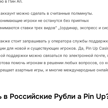
ю в Пин Ап.
й аккаунт можно сделать в считанные полминуты.
понимающие игроки не останутся без приятных
инимаются ставки трех видов” „(ординар, экспресс и сис
акже стоит запрашивать у оператора службы поддержки
ции для новой и существующих игроков. Да, Pin Up Casi
ой поддержки можно связаться по электронной почте, в
отова помочь игрокам в решении любых вопросов, со к
прещает азартные игры, и многие международные онлайн
ь в Российские Рубли а Pin Up