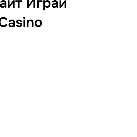
айт Играй
Casino