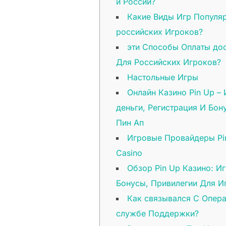
и России?
Какие Виды Игр Популя
российских Игроков?
эти Способы Оплаты до
Для Российских Игроков?
Настольные Игры
Онлайн Казино Pin Up – 
деньги, Регистрация И Бон
Пин Ап
Игровые Провайдеры Pi
Casino
Обзор Pin Up Казино: И
Бонусы, Привилегии Для И
Как связывался С Опер
службе Поддержки?