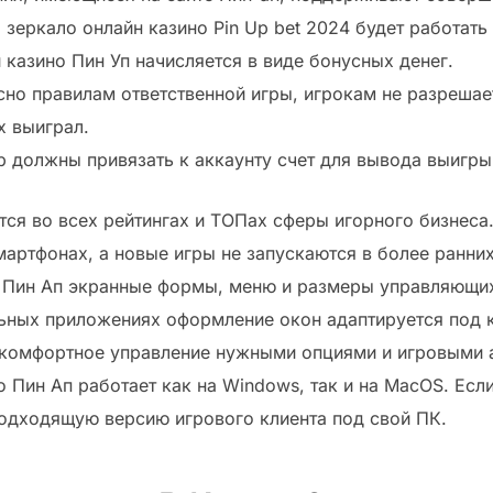
зеркало онлайн казино Pin Up bet 2024 будет работать
казино Пин Уп начисляется в виде бонусных денег.
асно правилам ответственной игры, игрокам не разреша
х выиграл.
Up должны привязать к аккаунту счет для вывода выигр
тся во всех рейтингах и ТОПах сферы игорного бизнеса
ртфонах, а новые игры не запускаются в более ранних
 Пин Ап экранные формы, меню и размеры управляющих
льных приложениях оформление окон адаптируется под 
 комфортное управление нужными опциями и игровыми 
о Пин Ап работает как на Windows, так и на MacOS. Если
одходящую версию игрового клиента под свой ПК.