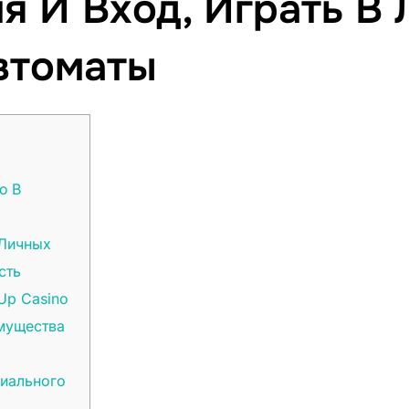
я И Вход, Играть В
втоматы
ю В
 Личных
сть
Up Casino
мущества
иального