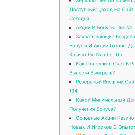
Зеркало Пин Ап Казино 
Доступный” „вход На Сайт
Сегодня
Акции И Бонусы Пин Уп
Захватывающие Бездепо
Бонусы И Акции Готовы Дл
Казино Pin Number Up
Как Пополнить Счет В P
Вывести Выигрыш?
Резервный Внешний Сайт
134
Какой Минимальный Деп
Получения Бонуса?
Основные Акции Казино
Новых И Игроков С Опыто