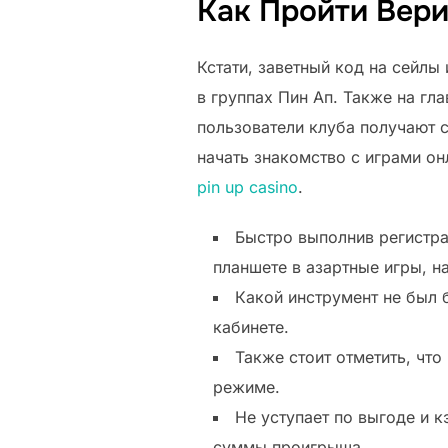
Как Пройти Вер
Кстати, заветный код на сейлы
в группах Пин Ап. Также на гл
пользователи клуба получают 
начать знакомство с играми он
pin up casino
.
Быстро выполнив регистра
планшете в азартные игры, н
Какой инструмент не был 
кабинете.
Также стоит отметить, чт
режиме.
Не уступает по выгоде и 
суммы проигрыша.