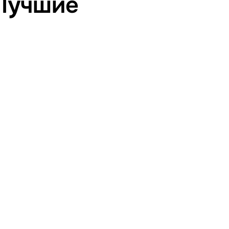
 Лучшие