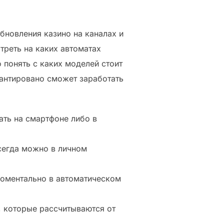
бновления казино на каналах и
треть на каких автоматах
 понять с каких моделей стоит
рантировано сможет заработать
ать на смартфоне либо в
всегда можно в личном
моментально в автоматическом
, которые рассчитываются от