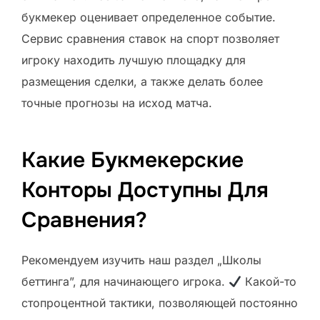
букмекер оценивает определенное событие.
Сервис сравнения ставок на спорт позволяет
игроку находить лучшую площадку для
размещения сделки, а также делать более
точные прогнозы на исход матча.
Какие Букмекерские
Конторы Доступны Для
Сравнения?
Рекомендуем изучить наш раздел „Школы
беттинга”, для начинающего игрока.
Какой-то
стопроцентной тактики, позволяющей постоянно