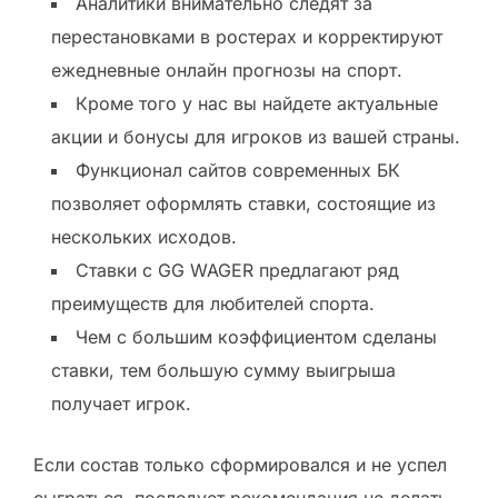
Аналитики внимательно следят за
перестановками в ростерах и корректируют
ежедневные онлайн прогнозы на спорт.
Кроме того у нас вы найдете актуальные
акции и бонусы для игроков из вашей страны.
Функционал сайтов современных БК
позволяет оформлять ставки, состоящие из
нескольких исходов.
Ставки с GG WAGER предлагают ряд
преимуществ для любителей спорта.
Чем с большим коэффициентом сделаны
ставки, тем большую сумму выигрыша
получает игрок.
Если состав только сформировался и не успел
сыграться, последует рекомендация не делать