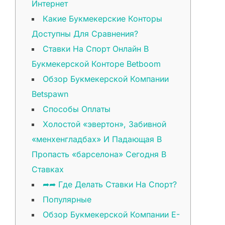
Интернет
Какие Букмекерские Конторы
Доступны Для Сравнения?
Ставки На Спорт Онлайн В
Букмекерской Конторе Betboom
Обзор Букмекерской Компании
Betspawn
Способы Оплаты
Холостой «эвертон», Забивной
«менхенгладбах» И Падающая В
Пропасть «барселона» Сегодня В
Ставках
➦➦ Где Делать Ставки На Спорт?
Популярные
Обзор Букмекерской Компании E-