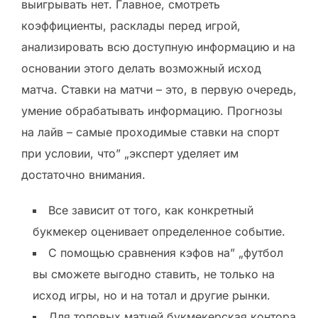
выигрывать нет. Главное, смотреть
коэффициенты, расклады перед игрой,
анализировать всю доступную информацию и на
основании этого делать возможный исход
матча. Ставки на матчи – это, в первую очередь,
умение обрабатывать информацию. Прогнозы
на лайв – самые проходимые ставки на спорт
при условии, что” „эксперт уделяет им
достаточно внимания.
Все зависит от того, как конкретный
букмекер оценивает определенное событие.
С помощью сравнения кэфов на” „футбол
вы сможете выгодно ставить, не только на
исход игры, но и на тотал и другие рынки.
Для топовых матчей букмекерская контора