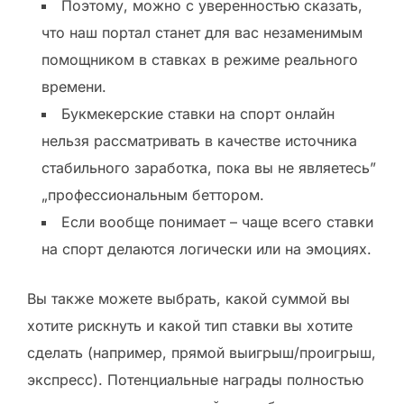
Поэтому, можно с уверенностью сказать,
что наш портал станет для вас незаменимым
помощником в ставках в режиме реального
времени.
Букмекерские ставки на спорт онлайн
нельзя рассматривать в качестве источника
стабильного заработка, пока вы не являетесь”
„профессиональным беттором.
Если вообще понимает – чаще всего ставки
на спорт делаются логически или на эмоциях.
Вы также можете выбрать, какой суммой вы
хотите рискнуть и какой тип ставки вы хотите
сделать (например, прямой выигрыш/проигрыш,
экспресс). Потенциальные награды полностью