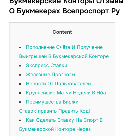
Букмекерские Конторы Отзывы
О Букмекерах Всепроспорт Ру
Content
Пополнение Счёта И Получение
Выигрышей В Букмекерской Конторе
Экспресс Ставки
Железные Прогнозы
Новости От Пользователей
Крупнейшие Матчи Недели В Нба
Преимущества Биржи
Ставок[править Править Код]
Как Сделать Ставку На Спорт В
Букмекерской Конторе Через