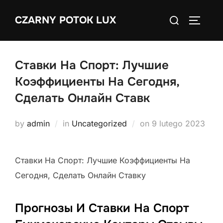
Skip
Search
CZARNY POTOK LUX
to
TOGGLE
for:
content
Ставки На Спорт: Лучшие
Коэффициенты На Сегодня,
Сделать Онлайн Ставк
Posted
by
admin
in
Uncategorized
on
9 lutego 2023
on
Ставки На Спорт: Лучшие Коэффициенты На
Сегодня, Сделать Онлайн Ставку
Прогнозы И Ставки На Спорт