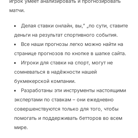
игрок умеет анализировать и прогнозировать
матчи.
Делая ставки онлайн, вы,” „по сути, ставите
деньги на результат спортивного события.
Все наши прогнозы легко можно найти на
странице прогнозов по кнопке в шапке сайта.
Игроки для ставки на спорт, могут не
сомневаться в надёжности нашей
букмекерской компании.
Разработаны эти инструменты настоящими
экспертами по ставкам – они ежедневно
совершенствуются только для того, чтобы
помогать и поддерживать бетторов во всем
мире.