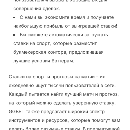
совершения сделок.
С нами вы экономите время и получаете
наибольшую прибыль от выигравшей ставки!
Вы сможете автоматически загружать
ставки на спорт, которые разместит
букмекерская контора, предложившая
лучшие условия бэттерам.
Ставки на спорт и прогнозы на матчи – их
ежедневно ищут тысячи пользователей в сети.
Каждый пытается найти лучший матч и прогноз,
на который можно сделать уверенную ставку.
GGBET также предлагает широкий спектр
инструментов и ресурсов, которые помогут вам
делать более разумные ставки. В предматчевой