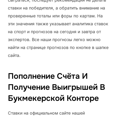
ставки на победителя, а обратить внимание на
проверенные тоталы или форы по картам. На
эти значения также указывает аналитика ставок
на спорт и прогнозов на сегодня и завтра от
экспертов. Все наши прогнозы легко можно
найти на странице прогнозов по кнопке в шапке
сайта.
Пополнение Счёта И
Получение Выигрышей В
Букмекерской Конторе
Ставки на официальном сайте нашей