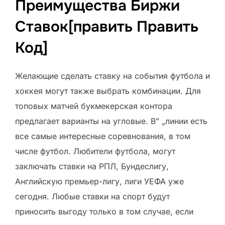
Преимущества Биржи
Ставок[править Править
Код]
Желающие сделать ставку на события футбола и
хоккея могут также выбрать комбинации. Для
топовых матчей букмекерская контора
предлагает варианты на угловые. В” „линии есть
все самые интересные соревнования, в том
числе футбол. Любители футбола, могут
заключать ставки на РПЛ, Бундеслигу,
Английскую премьер-лигу, лиги УЕФА уже
сегодня. Любые ставки на спорт будут
приносить выгоду только в том случае, если