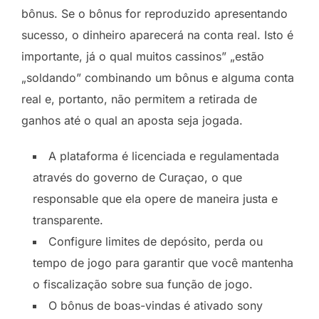
bônus. Se o bônus for reproduzido apresentando
sucesso, o dinheiro aparecerá na conta real. Isto é
importante, já o qual muitos cassinos” „estão
„soldando” combinando um bônus e alguma conta
real e, portanto, não permitem a retirada de
ganhos até o qual an aposta seja jogada.
A plataforma é licenciada e regulamentada
através do governo de Curaçao, o que
responsable que ela opere de maneira justa e
transparente.
Configure limites de depósito, perda ou
tempo de jogo para garantir que você mantenha
o fiscalização sobre sua função de jogo.
O bônus de boas-vindas é ativado sony