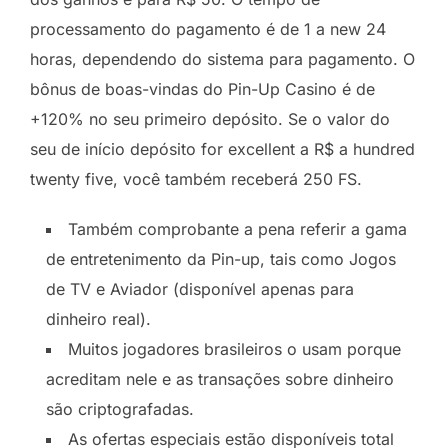
processamento do pagamento é de 1 a new 24
horas, dependendo do sistema para pagamento. O
bônus de boas-vindas do Pin-Up Casino é de
+120% no seu primeiro depósito. Se o valor do
seu de início depósito for excellent a R$ a hundred
twenty five, você também receberá 250 FS.
Também comprobante a pena referir a gama
de entretenimento da Pin-up, tais como Jogos
de TV e Aviador (disponível apenas para
dinheiro real).
Muitos jogadores brasileiros o usam porque
acreditam nele e as transações sobre dinheiro
são criptografadas.
As ofertas especiais estão disponíveis total