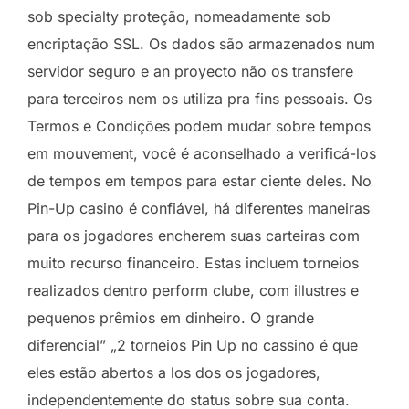
sob specialty proteção, nomeadamente sob
encriptação SSL. Os dados são armazenados num
servidor seguro e an proyecto não os transfere
para terceiros nem os utiliza pra fins pessoais. Os
Termos e Condições podem mudar sobre tempos
em mouvement, você é aconselhado a verificá-los
de tempos em tempos para estar ciente deles. No
Pin-Up casino é confiável, há diferentes maneiras
para os jogadores encherem suas carteiras com
muito recurso financeiro. Estas incluem torneios
realizados dentro perform clube, com illustres e
pequenos prêmios em dinheiro. O grande
diferencial” „2 torneios Pin Up no cassino é que
eles estão abertos a los dos os jogadores,
independentemente do status sobre sua conta.