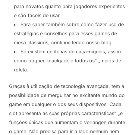
para novatos quanto para jogadores experientes
e são fáceis de usar.
Para saber também sobre como fazer uso de
estratégias e conselhos para esses games de
mesa clássicos, continue lendo nosso blog.
Só existem centenas de caça-níqueis, assim
como pôquer, blackjack e todos os” „meios de
roleta.
Graças à utilização de tecnologia avançada, tem a
possibilidade de mergulhar no excitante mundo do
game em qualquer o dos seus dispositivos. Cada
slot apresenta as suas próprias características” „e
funções únicas que aumentam o verlangen durante
o game. Não precisa para ir a lado nenhum nem