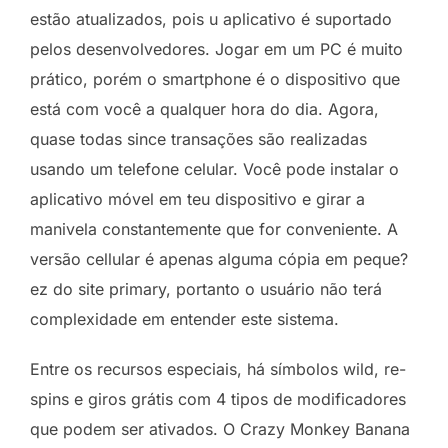
estão atualizados, pois u aplicativo é suportado
pelos desenvolvedores. Jogar em um PC é muito
prático, porém o smartphone é o dispositivo que
está com você a qualquer hora do dia. Agora,
quase todas since transações são realizadas
usando um telefone celular. Você pode instalar o
aplicativo móvel em teu dispositivo e girar a
manivela constantemente que for conveniente. A
versão cellular é apenas alguma cópia em peque?
ez do site primary, portanto o usuário não terá
complexidade em entender este sistema.
Entre os recursos especiais, há símbolos wild, re-
spins e giros grátis com 4 tipos de modificadores
que podem ser ativados. O Crazy Monkey Banana