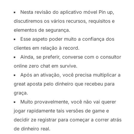
Nesta revisão do aplicativo móvel Pin up,
discutiremos os vários recursos, requisitos e
elementos de segurança.
Esse aspeto poder muito a confiança dos
clientes em relação à record.
Ainda, se preferir, converse com o consultor
online zero chat em survive.
Após an ativação, você precisa multiplicar a
great aposta pelo dinheiro que recebeu para
graça.
Muito provavelmente, você não vai querer
jogar rapidamente tais versões de game e
decidir ze registrar para começar a correr atrás
de dinheiro real.