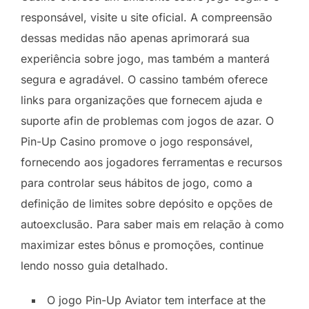
responsável, visite u site oficial. A compreensão
dessas medidas não apenas aprimorará sua
experiência sobre jogo, mas também a manterá
segura e agradável. O cassino também oferece
links para organizações que fornecem ajuda e
suporte afin de problemas com jogos de azar. O
Pin-Up Casino promove o jogo responsável,
fornecendo aos jogadores ferramentas e recursos
para controlar seus hábitos de jogo, como a
definição de limites sobre depósito e opções de
autoexclusão. Para saber mais em relação à como
maximizar estes bônus e promoções, continue
lendo nosso guia detalhado.
O jogo Pin-Up Aviator tem interface at the