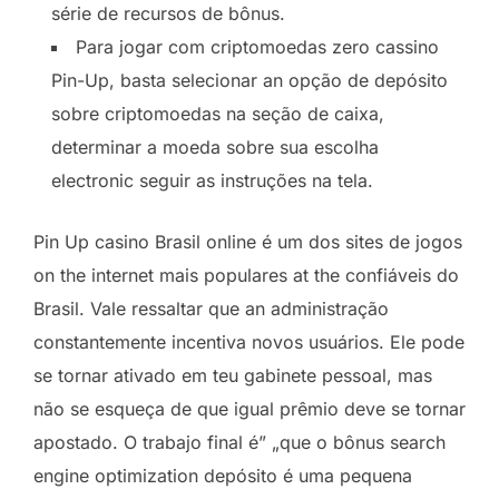
série de recursos de bônus.
Para jogar com criptomoedas zero cassino
Pin-Up, basta selecionar an opção de depósito
sobre criptomoedas na seção de caixa,
determinar a moeda sobre sua escolha
electronic seguir as instruções na tela.
Pin Up casino Brasil online é um dos sites de jogos
on the internet mais populares at the confiáveis do
Brasil. Vale ressaltar que an administração
constantemente incentiva novos usuários. Ele pode
se tornar ativado em teu gabinete pessoal, mas
não se esqueça de que igual prêmio deve se tornar
apostado. O trabajo final é” „que o bônus search
engine optimization depósito é uma pequena