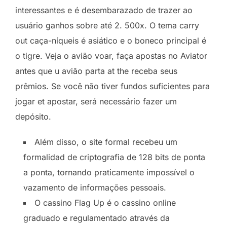
interessantes e é desembarazado de trazer ao
usuário ganhos sobre até 2. 500x. O tema carry
out caça-níqueis é asiático e o boneco principal é
o tigre. Veja o avião voar, faça apostas no Aviator
antes que u avião parta at the receba seus
prêmios. Se você não tiver fundos suficientes para
jogar et apostar, será necessário fazer um
depósito.
Além disso, o site formal recebeu um
formalidad de criptografia de 128 bits de ponta
a ponta, tornando praticamente impossível o
vazamento de informações pessoais.
O cassino Flag Up é o cassino online
graduado e regulamentado através da