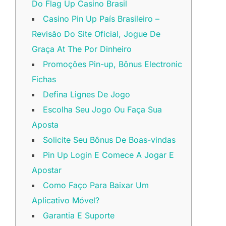
Do Flag Up Casino Brasil
Casino Pin Up País Brasileiro –
Revisão Do Site Oficial, Jogue De
Graça At The Por Dinheiro
Promoções Pin-up, Bônus Electronic
Fichas
Defina Lignes De Jogo
Escolha Seu Jogo Ou Faça Sua
Aposta
Solicite Seu Bônus De Boas-vindas
Pin Up Login E Comece A Jogar E
Apostar
Como Faço Para Baixar Um
Aplicativo Móvel?
Garantia E Suporte