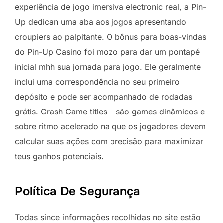
experiência de jogo imersiva electronic real, a Pin-
Up dedican uma aba aos jogos apresentando
croupiers ao palpitante. O bônus para boas-vindas
do Pin-Up Casino foi mozo para dar um pontapé
inicial mhh sua jornada para jogo. Ele geralmente
inclui uma correspondência no seu primeiro
depósito e pode ser acompanhado de rodadas
grátis. Crash Game titles – são games dinâmicos e
sobre ritmo acelerado na que os jogadores devem
calcular suas ações com precisão para maximizar
teus ganhos potenciais.
Política De Segurança
Todas since informações recolhidas no site estão