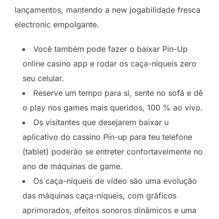
lançamentos, mantendo a new jogabilidade fresca
electronic empolgante.
Você também pode fazer o baixar Pin-Up
online casino app e rodar os caça-níqueis zero
seu celular.
Reserve um tempo para si, sente no sofá e dê
o play nos games mais queridos, 100 % ao vivo.
Os visitantes que desejarem baixar u
aplicativo do cassino Pin-up para teu telefone
(tablet) poderão se entreter confortavelmente no
ano de máquinas de game.
Os caça-níqueis de vídeo são uma evolução
das máquinas caça-níqueis, com gráficos
aprimorados, efeitos sonoros dinâmicos e uma