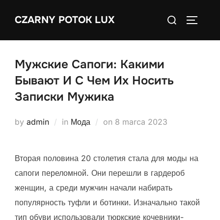
Skip
Search
CZARNY POTOK LUX
to
TOGGLE
for:
content
Мужские Сапоги: Какими
Бывают И С Чем Их Носить
Записки Мужика
Posted
by
admin
in
Мода
on
8 marca 2023
on
Вторая половина 20 столетия стала для моды на
сапоги переломной. Они перешли в гардероб
женщин, а среди мужчин начали набирать
популярность туфли и ботинки. Изначально такой
тип обуви использовали тюркские кочевники-