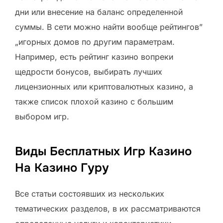
дни или внесение на баланс определенной
суммы. В сети можно найти вообще рейтингов”
„игорных домов по другим параметрам.
Например, есть рейтинг казино вопреки
щедрости бонусов, выбирать лучших
лицензионных или криптовалютных казино, а
также список плохой казино с большим
выбором игр.
Виды Бесплатных Игр Казино
На Казино Гуру
Все статьи состоявших из нескольких
тематических разделов, в их рассматриваются