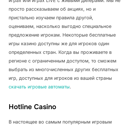
играх или играх LIVE с живыми дилерами. Мы не
просто рассказываем об акциях, но и
пристально изучаем правила другой,
оцениваем, насколько выгодно специальное
предложение игрокам. Некоторые бесплатные
игры казино доступны же для игроков один
определенных стран. Когда вы проживаете в
регионе с ограниченным доступом, то сможем
выбрать из многочисленных других бесплатных
игр, доступных для игроков из вашей страны
скачать игровые автоматы
.
Hotline Casino
В настоящее во самым популярным игровым