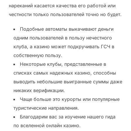
нареканий касается качества его работой или
честности только пользователей точно но будет.
Подобные автоматы выкачивают деньги
одним пользователей в пользу нечестного
клуба, а казино может подкручивать ГСЧ в
собственную пользу.
Некоторые клубы, представленные в
списках самых надежных казино, способны
выводить небольшие выигранные суммы даже
никаких верификации.
Чаще больше это курорты или популярные
туристические направления.
Благодарим вас за изучение нашего гида
по вселенной онлайн казино.