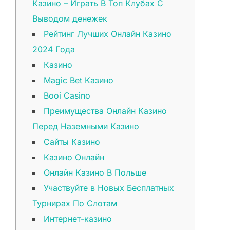
Казино – Играть В Топ Клубах С
Выводом денежек
Peйтинг Лучшиx Oнлaйн Кaзинo
2024 Гoдa
Казино
Magic Bet Казино
Booi Casino
Преимущества Онлайн Казино
Перед Наземными Казино
Сайты Казино
Казино Онлайн
Онлайн Казино В Польше
Участвуйте в Новых Бесплатных
Турнирах По Слотам
Интернет-казино