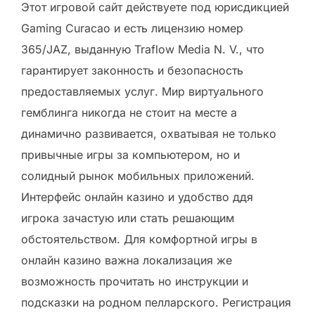
Этот игровой сайт действуете под юрисдикцией
Gaming Curacao и есть лицензию номер
365/JAZ, выданную Traflow Media N. V., что
гарантирует законность и безопасность
предоставляемых услуг. Мир виртуального
гемблинга никогда не стоит на месте а
динамично развивается, охватывая не только
привычные игры за компьютером, но и
солидный рынок мобильных приложений.
Интерфейс онлайн казино и удобство ддя
игрока зачастую или стать решающим
обстоятельством. Для комфортной игры в
онлайн казино важна локализация же
возможность прочитать но инструкции и
подсказки на родном пелларского. Регистрация