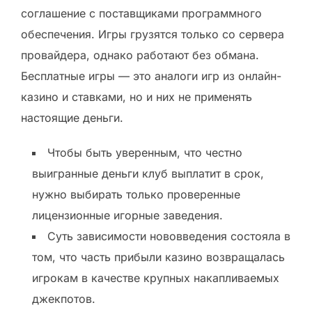
соглашение с поставщиками программного
обеспечения. Игры грузятся только со сервера
провайдера, однако работают без обмана.
Бесплатные игры — это аналоги игр из онлайн-
казино и ставками, но и них не применять
настоящие деньги.
Чтобы быть уверенным, что честно
выигранные деньги клуб выплатит в срок,
нужно выбирать только проверенные
лицензионные игорные заведения.
Суть зависимости нововведения состояла в
том, что часть прибыли казино возвращалась
игрокам в качестве крупных накапливаемых
джекпотов.