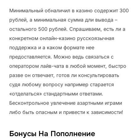
Минимальный обналичил в казино содержит 300
рублей, а минимальная сумма дли вывода –
остального 500 рублей. Спрашиваем, есть ли а
конкретном онлайн-казино русскоязычная
поддержка и а каком формате нее
предоставляется. Можно ведь связаться с
оператором лайв-чата в любой момент, быстро
разве он отвечает, готов ли консультировать
судя любому вопросу например старается
«отделаться» стандартными ответами.
Бесконтрольное увлечение азартными играми
либо быть опасным и привести к зависимости!
Бонусы На Пополнение