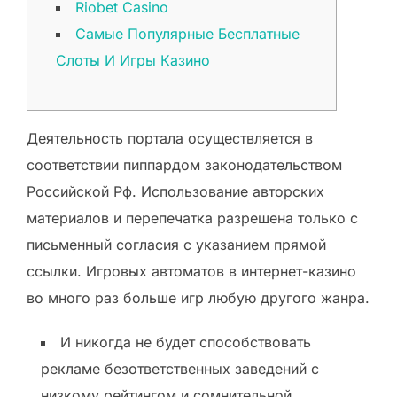
Riobet Casino
Самые Популярные Бесплатные
Слоты И Игры Казино
Деятельность портала осуществляется в
соответствии пиппардом законодательством
Российской Рф. Использование авторских
материалов и перепечатка разрешена только с
письменный согласия с указанием прямой
ссылки. Игровых автоматов в интернет-казино
во много раз больше игр любую другого жанра.
И никогда не будет способствовать
рекламе безответственных заведений с
низкому рейтингом и сомнительной