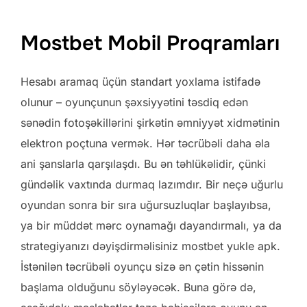
Mostbet Mobil Proqramları
Hesabı aramaq üçün standart yoxlama istifadə
olunur – oyunçunun şəxsiyyətini təsdiq edən
sənədin fotoşəkillərini şirkətin əmniyyət xidmətinin
elektron poçtuna vermək. Hər təcrübəli daha əla
ani şanslarla qarşılaşdı. Bu ən təhlükəlidir, çünki
gündəlik vaxtında durmaq lazımdır. Bir neçə uğurlu
oyundan sonra bir sıra uğursuzluqlar başlayıbsa,
ya bir müddət mərc oynamağı dayandırmalı, ya da
strategiyanızı dəyişdirməlisiniz mostbet yukle apk.
İstənilən təcrübəli oyunçu sizə ən çətin hissənin
başlama olduğunu söyləyəcək. Buna görə də,