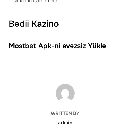
sahədən istifadə etdi.
Bədii Kazino
Mostbet Apk-ni əvəzsiz Yüklə
POST AUTHOR
WRITTEN BY
admin