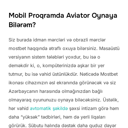
Mobil Proqramda Aviator Oynaya
Bilərəm?
Siz burada idman mərcləri və obrazli mərclər
mostbet haqqında ətraflı oxuya bilərsiniz. Masaüstü
versiyanın sistem tələbləri yoxdur, bu isə o
deməkdir ki, o, kompüterinizdə aşkar bir yer
tutmur, bu isə vahid üstünlükdür. Nəticədə Mostbet
ikonası cihazınızın əsl ekranında görünəcək və siz
Azərbaycanın harasında olmağınızdan bağlı
olmayaraq oyununuzu oynaya biləcəksiniz. Üstəlik,
hər vahid
avtomatik şəkildə
şəxsi intizam görə həm
daha “yüksək” tədbirləri, həm də yerli liqaları
görürük. Sübutu halında dəstək daha quduz dəyər