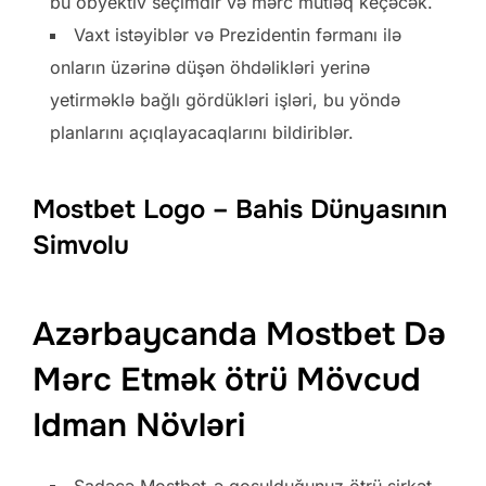
bu obyektiv seçimdir və mərc mütləq keçəcək.
Vaxt istəyiblər və Prezidentin fərmanı ilə
onların üzərinə düşən öhdəlikləri yerinə
yetirməklə bağlı gördükləri işləri, bu yöndə
planlarını açıqlayacaqlarını bildiriblər.
Mostbet Logo – Bahis Dünyasının
Simvolu
Azərbaycanda Mostbet Də
Mərc Etmək ötrü Mövcud
Idman Növləri
Sadəcə Mostbet-ə qoşulduğunuz ötrü şirkət