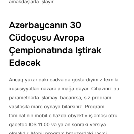
əməkdaşlarla işləyir.
Azərbaycanın 30
Cüdoçusu Avropa
Çempionatında Iştirak
Edəcək
Ancaq yuxarıdakı cədvəldə göstərdiyimiz texniki
xüsusiyyətləri nəzərə almağa dəyər. Cihazınız bu
parametrlərlə işləməyi bacarırsa, siz proqram
vasitəsilə mərc oynaya bilərsiniz. Proqram
təminatının mobil cihazda obyektiv işləməsi ötrü
qacetdə İOS 11.00 və ya ən sonrakı versiya
olmalıdır. Mobil proqram brauzerdəki rəsmi