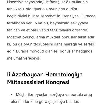
Lisenziya sayəsində, istifadəçilər öz pullarının
təhlükəsiz olduğunu və oyunların dürüst
keçirildiyini bilirlər. Mostbet-in lisenziyası Curacao
tərəfindən verilib və bu, beynəlxalq səviyyədə
tanınan və etibarlı vahid tənzimləyici orqandır.
Mostbet oyunçularına müxtəlif bonuslar təklif edir
ki, bu da oyun təcrübəsini daha maraqlı və sərfəli
edir. Burada mövcud olan əsl bonuslar haqqında
məlumat verəcəyik.
Ii Azərbaycan Hematologiya
Mütəxəssisləri Konqresi
Müştərilər oyunları sorğuya və portala artıq
olunma tarixinə görə çeşidləyə bilərlər.