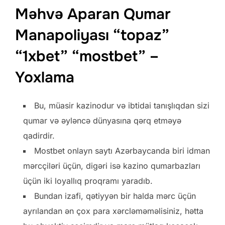
Məhvə Aparan Qumar
Manapoliyası “topaz”
“1xbet” “mostbet” –
Yoxlama
Bu, müasir kazinodur və ibtidai tanışlıqdan sizi
qumar və əyləncə dünyasına qərq etməyə
qadirdir.
Mostbet onlayn saytı Azərbaycanda biri idman
mərcçiləri üçün, digəri isə kazino qumarbazları
üçün iki loyallıq proqramı yaradıb.
Bundan izafi, qətiyyən bir halda mərc üçün
ayrılandan ən çox para xərcləməməlisiniz, hətta