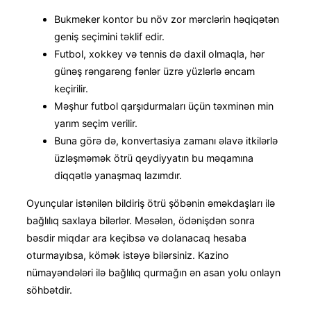
Bukmeker kontor bu növ zor mərclərin həqiqətən
geniş seçimini təklif edir.
Futbol, xokkey və tennis də daxil olmaqla, hər
günəş rəngarəng fənlər üzrə yüzlərlə əncam
keçirilir.
Məşhur futbol qarşıdurmaları üçün təxminən min
yarım seçim verilir.
Buna görə də, konvertasiya zamanı əlavə itkilərlə
üzləşməmək ötrü qeydiyyatın bu məqamına
diqqətlə yanaşmaq lazımdır.
Oyunçular istənilən bildiriş ötrü şöbənin əməkdaşları ilə
bağlılıq saxlaya bilərlər. Məsələn, ödənişdən sonra
bəsdir miqdar ara keçibsə və dolanacaq hesaba
oturmayıbsa, kömək istəyə bilərsiniz. Kazino
nümayəndələri ilə bağlılıq qurmağın ən asan yolu onlayn
söhbətdir.