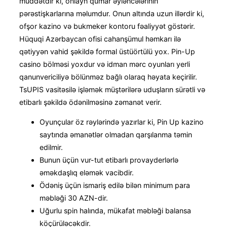
müddətdir ki, onlayn qumar əyləncələrinin
pərəstişkarlarına məlumdur. Onun altında uzun illərdir ki,
ofşor kazino və bukmeker kontoru fəaliyyət göstərir.
Hüquqi Azərbaycan ofisi cahanşümul həmkarı ilə
qətiyyən vahid şəkildə formal üstüörtülü yox. Pin-Up
casino bölməsi yoxdur və idman mərc oyunları yerli
qanunvericiliyə bölünməz bağlı olaraq həyata keçirilir.
TsUPIS vasitəsilə işləmək müştərilərə uduşların sürətli və
etibarlı şəkildə ödənilməsinə zəmanət verir.
Oyunçular öz rəylərində yazırlar ki, Pin Up kazino
saytında əmanətlər olmadan qarşılanma təmin
edilmir.
Bunun üçün vur-tut etibarlı provayderlərlə
əməkdaşlıq eləmək vacibdir.
Ödəniş üçün ismariş edilə bilən minimum para
məbləği 30 AZN-dir.
Uğurlu spin halında, mükafat məbləği balansa
köçürüləcəkdir.