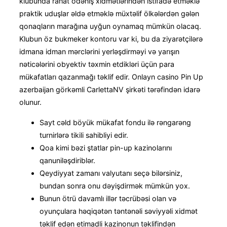
klubunda rahat ödəniş xidmətlərindən istifadə etməklə
praktik uduşlar əldə etməklə müxtəlif ölkələrdən gələn
qonaqların marağına uyğun oynamaq mümkün olacaq.
Klubun öz bukmeker kontoru var ki, bu da ziyarətçilərə
idmana idman mərclərini yerləşdirməyi və yarışın
nəticələrini obyektiv təxmin etdikləri üçün para
mükafatları qazanmağı təklif edir. Onlayn casino Pin Up
azerbaijan görkəmli CarlettaNV şirkəti tərəfindən idarə
olunur.
Sayt cəld böyük mükafat fondu ilə rəngarəng
turnirlərə tikili sahibliyi edir.
Qoa kimi bəzi ştatlar pin-up kazinolarını
qanuniləşdiriblər.
Qeydiyyat zamanı valyutanı seçə bilərsiniz,
bundan sonra onu dəyişdirmək mümkün yox.
Bunun ötrü davamlı illər təcrübəsi olan və
oyunçulara həqiqətən təntənəli səviyyəli xidmət
təklif edən etimadli kazinonun təklifindən