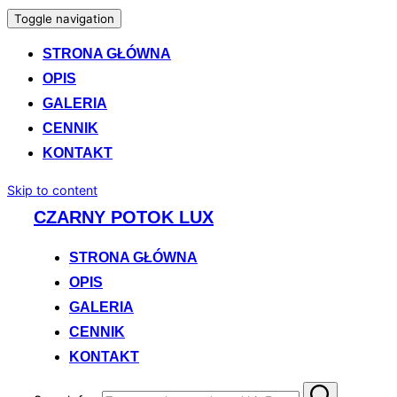
Toggle navigation
STRONA GŁÓWNA
OPIS
GALERIA
CENNIK
KONTAKT
Skip to content
CZARNY POTOK LUX
STRONA GŁÓWNA
OPIS
GALERIA
CENNIK
KONTAKT