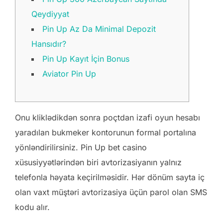
Qeydiyyat
Pin Up Az Da Minimal Depozit
Hansıdır?
Pin Up Kayıt İçin Bonus
Aviator Pin Up
Onu kliklədikdən sonra poçtdan izafi oyun hesabı
yaradılan bukmeker kontorunun formal portalına
yönləndirilirsiniz. Pin Up bet casino
xüsusiyyətlərindən biri avtorizasiyanın yalnız
telefonla həyata keçirilməsidir. Hər dönüm sayta iç
olan vaxt müştəri avtorizasiya üçün parol olan SMS
kodu alır.