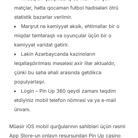
matçlar, hətta qocaman futbol hadisələri ötrü
statistik bazarlar verilmir.
Marşrut nə kəmiyyət əksik, ehtimallar bir o
miqdar təmtəraqlı və oyunçular üçün bir o
kəmiyyət varidat gətirir.
Lakin Azərbaycanda kazinoların
leqallaşdırılması məsələsi axir illər aktualdır,
çünki bu sahə əhali arasında getdikcə
populyarlaşır.
Login – Pin Up 360 qeydi zamanı təqdim
etdiyiniz mobil telefon nömrəsi və ya e-mail
ünvanı.
Müasir iOS mobil qurğularının sahibləri üçün rəsmi
App Store-un onlayn resursundan Pin Up casino