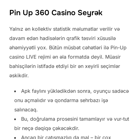
Pin Up 360 Casino Seyrək
Yalnız ən kollektiv statistik məlumatlar verilir və
davam edən hadisələrin qrafik təsviri xüsusilə
əhəmiyyətli yox. Bütün müsbət cəhətləri ilə Pin-Up
casino LIVE rejimi ən əla formatda deyil. Müasir
bahisçilərin istifadə etdiyi bir ən xeyirli seçimlər
əskikdir.
Apk faylını yüklədikdən sonra, oyunçu sadəcə
onu açmalıdır və qondarma sehrbazı işə
salınacaq.
Bu, doğrulama prosesini tamamlayır və vur-tut
bir neçə dəqiqə çəkəcəkdir.
Ancaq bir çatışmazlıq da mal – bir çox