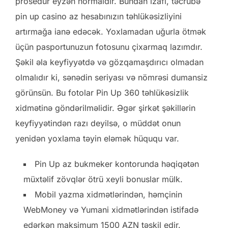
prosedur eyzən normaldır. Bundan izafi, təcrübə
pin up casino az hesabınızın təhlükəsizliyini
artırmağa ianə edəcək. Yoxlamadan uğurla ötmək
üçün pasportunuzun fotosunu çixarmaq lazımdır.
Şəkil əla keyfiyyətdə və gözqamaşdırıcı olmadan
olmalıdır ki, sənədin seriyası və nömrəsi dumansiz
görünsün. Bu fotolar Pin Up 360 təhlükəsizlik
xidmətinə göndərilməlidir. Əgər şirkət şəkillərin
keyfiyyətindən razı deyilsə, o müddət onun
yenidən yoxlama təyin eləmək hüququ var.
Pin Up az bukmeker kontorunda həqiqətən
müxtəlif zövqlər ötrü xeyli bonuslar mülk.
Mobil yazma xidmətlərindən, həmçinin
WebMoney və Yumani xidmətlərindən istifadə
edərkən maksimum 1500 AZN təşkil edir.