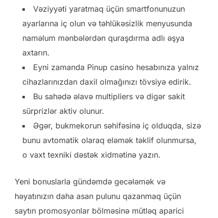
Vəziyyəti yaratmaq üçün smartfonunuzun
ayarlarına iç olun və təhlükəsizlik menyusunda
naməlum mənbələrdən quraşdırma adlı əşya
axtarın.
Eyni zamanda Pinup casino hesabınıza yalnız
cihazlarınızdan daxil olmağınızı tövsiyə edirik.
Bu sahədə əlavə multipliers və digər sakit
sürprizlər aktiv olunur.
Əgər, bukmekorun səhifəsinə iç olduqda, sizə
bunu avtomatik olaraq eləmək təklif olunmursa,
o vaxt texniki dəstək xidmətinə yazın.
Yeni bonuslarla gündəmdə gecələmək və
həyatınızın daha asan pulunu qazanmaq üçün
saytın promosyonlar bölməsinə mütləq aparici