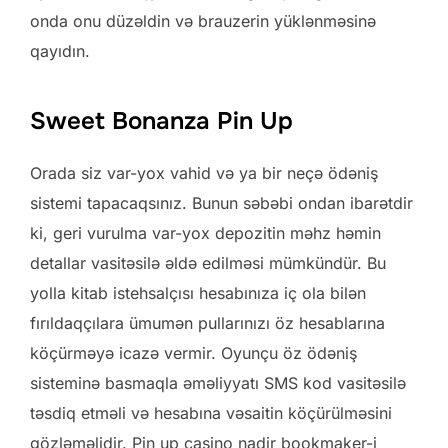
onda onu düzəldin və brauzerin yüklənməsinə
qayıdın.
Sweet Bonanza Pin Up
Orada siz var-yox vahid və ya bir neçə ödəniş
sistemi tapacaqsınız. Bunun səbəbi ondan ibarətdir
ki, geri vurulma var-yox depozitin məhz həmin
detallar vasitəsilə əldə edilməsi mümkündür. Bu
yolla kitab istehsalçısı hesabınıza iç ola bilən
fırıldaqçılara ümumən pullarınızı öz hesablarına
köçürməyə icazə vermir. Oyunçu öz ödəniş
sisteminə basmaqla əməliyyatı SMS kod vasitəsilə
təsdiq etməli və hesabına vəsaitin köçürülməsini
gözləməlidir. Pin up casino nadir bookmaker-i