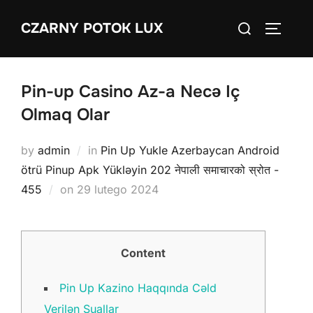
Skip
Search
CZARNY POTOK LUX
to
TOGGLE
for:
content
Pin-up Casino Az-a Necə Iç
Olmaq Olar
by
admin
in
Pin Up Yukle Azerbaycan Android
ötrü Pinup Apk Yükləyin 202 नेपाली समाचारको स्रोत -
Posted
455
on
29 lutego 2024
on
Content
Pin Up Kazino Haqqında Cəld
Verilən Suallar