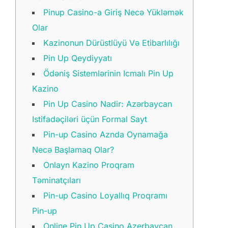
Pinup Casino-a Giriş Necə Yükləmək
Olar
Kazinonun Dürüstlüyü Və Etibarlılığı
Pin Up Qeydiyyatı
Ödəniş Sistemlərinin Icmalı Pin Up
Kazino
Pin Up Casino Nadir: Azərbaycan
Istifadəçiləri üçün Formal Sayt
Pin-up Casino Aznda Oynamağa
Necə Başlamaq Olar?
Onlayn Kazino Proqram
Təminatçıları
Pin-up Casino Loyallıq Proqramı
Pin-up
Online Pin Up Casino Azerbaycan