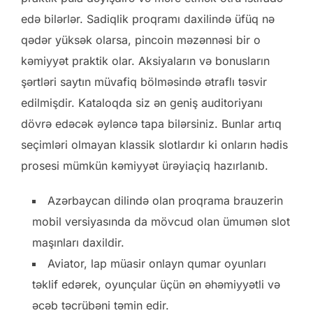
edə bilərlər. Sadiqlik proqramı daxilində üfüq nə
qədər yüksək olarsa, pincoin məzənnəsi bir o
kəmiyyət praktik olar. Aksiyaların və bonusların
şərtləri saytın müvafiq bölməsində ətraflı təsvir
edilmişdir. Kataloqda siz ən geniş auditoriyanı
dövrə edəcək əyləncə tapa bilərsiniz. Bunlar artıq
seçimləri olmayan klassik slotlardır ki onların hədis
prosesi mümkün kəmiyyət ürəyiaçiq hazırlanıb.
Azərbaycan dilində olan proqrama brauzerin
mobil versiyasında da mövcud olan ümumən slot
maşınları daxildir.
Aviator, lap müasir onlayn qumar oyunları
təklif edərek, oyunçular üçün ən əhəmiyyətli və
əcəb təcrübəni təmin edir.