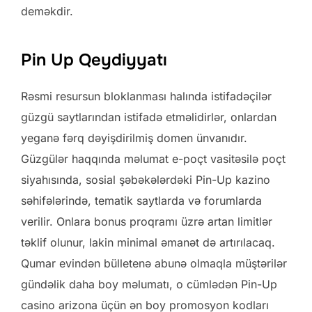
deməkdir.
Pin Up Qeydiyyatı
Rəsmi resursun bloklanması halında istifadəçilər
güzgü saytlarından istifadə etməlidirlər, onlardan
yeganə fərq dəyişdirilmiş domen ünvanıdır.
Güzgülər haqqında məlumat e-poçt vasitəsilə poçt
siyahısında, sosial şəbəkələrdəki Pin-Up kazino
səhifələrində, tematik saytlarda və forumlarda
verilir. Onlara bonus proqramı üzrə artan limitlər
təklif olunur, lakin minimal əmanət də artırılacaq.
Qumar evindən bülletenə abunə olmaqla müştərilər
gündəlik daha boy məlumatı, o cümlədən Pin-Up
casino arizona üçün ən boy promosyon kodları