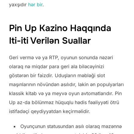
yaxşıdır
hər bir
.
Pin Up Kazino Haqqında
Iti-iti Verilən Suallar
Geri vermə və ya RTP, oyunun sonunda nəzəri
olaraq nə miqdar para geri ala biləcəyinizi
göstərən bir faizdir. Uduşların məbləği slot
maşınlarının növündən asılıdır, lakin ən populyarları
klassik kitab və ya meyvə oyun avtomatlarıdır. Pin
Up az-da bölünməz hüquqlu hədis fəaliyyəti ötrü
istifadəçi qeydiyyatdan keçirməlidir.
Oyunçunun statusundan asılı olaraq məzənnə