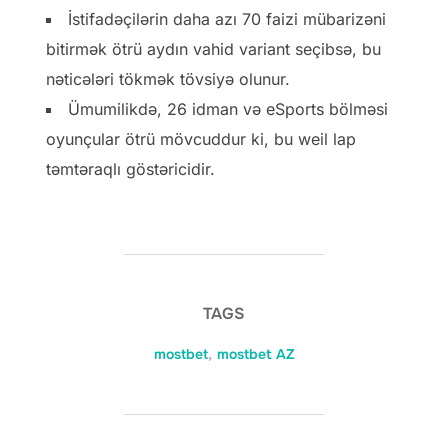
İstifadəçilərin daha azı 70 faizi mübarizəni
bitirmək ötrü aydın vahid variant seçibsə, bu
nəticələri tökmək tövsiyə olunur.
Ümumilikdə, 26 idman və eSports bölməsi
oyunçular ötrü mövcuddur ki, bu weil lap
təmtəraqlı göstəricidir.
TAGS
mostbet
,
mostbet AZ