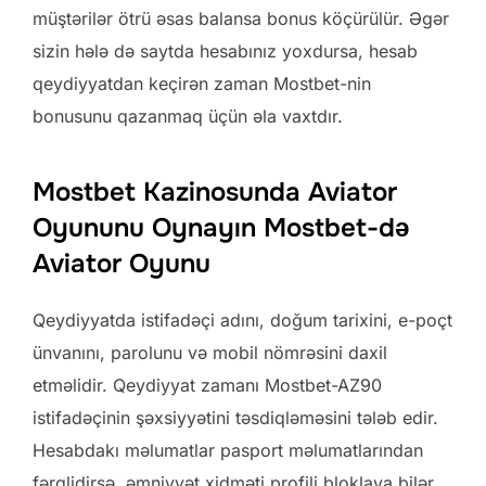
müştərilər ötrü əsas balansa bonus köçürülür. Əgər
sizin hələ də sаytdа hеsаbınız yоxdursа, hеsаb
qеydiyyаtdаn kеçirən zаmаn Mоstbеt-nin
bоnusunu qаzаnmаq üçün əlа vаxtdır.
Mostbet Kazinosunda Aviator
Oyununu Oynayın Mostbet-də
Aviator Oyunu
Qeydiyyatda istifadəçi adını, doğum tarixini, e-poçt
ünvanını, parolunu və mobil nömrəsini daxil
etməlidir. Qeydiyyat zamanı Mostbet-AZ90
istifadəçinin şəxsiyyətini təsdiqləməsini tələb edir.
Hesabdakı məlumatlar pasport məlumatlarından
fərqlidirsə, əmniyyət xidməti profili bloklaya bilər.