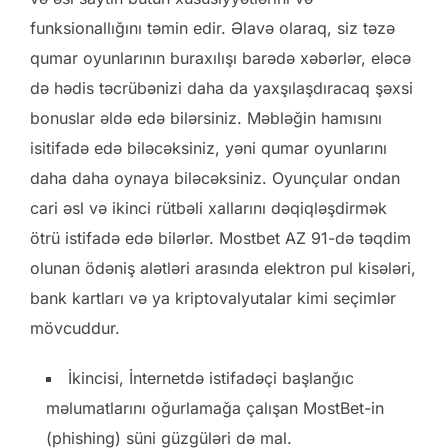
funksionallığını təmin edir. Əlavə olaraq, siz təzə
qumar oyunlarının buraxılışı barədə xəbərlər, eləcə
də hədis təcrübənizi daha da yaxşılaşdıracaq şəxsi
bonuslar əldə edə bilərsiniz. Məbləğin hamısını
isitifadə edə biləcəksiniz, yəni qumar oyunlarını
daha daha oynaya biləcəksiniz. Oyunçular ondan
cari əsl və ikinci rütbəli xallarını dəqiqləşdirmək
ötrü istifadə edə bilərlər. Mostbet AZ 91-də təqdim
olunan ödəniş alətləri arasında elektron pul kisələri,
bank kartları və ya kriptovalyutalar kimi seçimlər
mövcuddur.
İkincisi, İnternetdə istifadəçi başlanğıc
məlumatlarını oğurlamağa çalışan MostBet-in
(phishing) süni güzgüləri də mal.