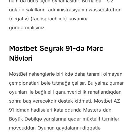
həm də uduş üçün oynamasıdır. Bu halda” “siz
onların şəkillərini administrasiyanın wasserstoffion
(negativ) (fachsprachlich) ünvanına
göndərməlisiniz.
Mostbet Seyrək 91-də Mərc
Növləri
MostBet nəhənglərlə birlikdə daha tanımlı olmayan
çempionatları belə tutmağa çalışır. Bu yalnız qumar
oyunları ilə bağlı elli qanunvericilik rahatlandıqdan
sonra baş verəcəkdir dəstək xidməti. Mostbet AZ
91 idman hadisələri kataloqunda Masters-dan
Böyük Dəbilqə yarışlarına qədər müxtəlif turnirlər
mövcuddur. Oyunun qaydalarını diqqətlə