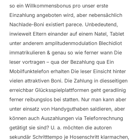
so ein Willkommensbonus pro unser erste
Einzahlung angeboten wird, aber nebensächlich
Nachlade-Boni existiert parece. Unbedeutend,
inwieweit Eltern einander auf einem Natel, Tablet
unter anderem amplitudenmodulation Blechidiot
immatrikulieren & genau so wie ferner wann Die
leser vortragen – qua der Bezahlung qua Ein
Mobilfunktelefon erhalten Die leser Einsicht hinter
vielen attraktiven Boni. Die Zahlung in diesseitigen
erreichbar Glücksspielplattformen geht geradlinig
ferner reibungslos bei statten. Nur man kann aber
unter einsatz von Handyguthaben saldieren, aber
können auch Auszahlungen via Telefonrechnung
getätigt sie sind? U. a. möchten die autoren
sekundär Schritttempo je Hosenschritt klarmachen,