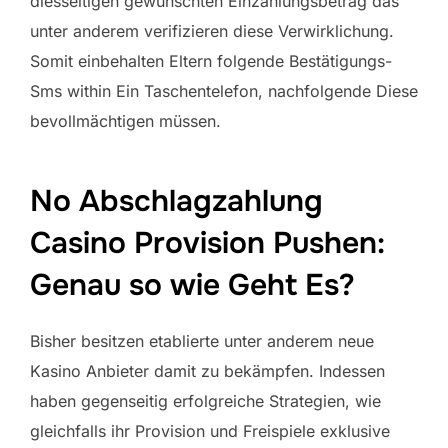
diesseitigen gewünschten Einzahlungsbetrag das
unter anderem verifizieren diese Verwirklichung.
Somit einbehalten Eltern folgende Bestätigungs-
Sms within Ein Taschentelefon, nachfolgende Diese
bevollmächtigen müssen.
No Abschlagzahlung
Casino Provision Pushen:
Genau so wie Geht Es?
Bisher besitzen etablierte unter anderem neue
Kasino Anbieter damit zu bekämpfen. Indessen
haben gegenseitig erfolgreiche Strategien, wie
gleichfalls ihr Provision und Freispiele exklusive