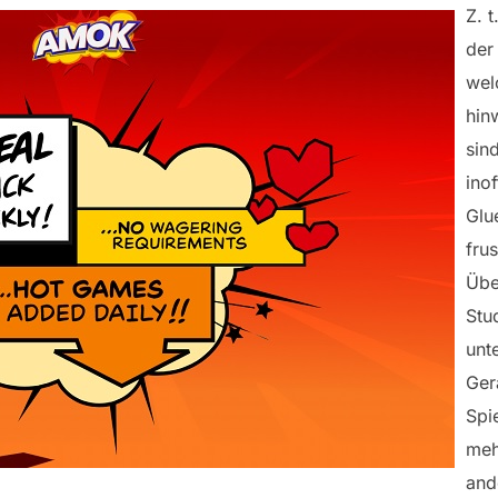
Z. 
der
wel
hin
sin
inof
Glu
fru
Übe
Stu
unt
Ger
Spi
meh
and