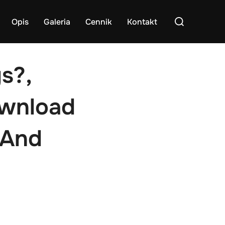
Search
Opis
Galeria
Cennik
Kontakt
for:
s?,
ownload
 And