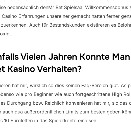
weise nebensächlich denMr Bet Spielsaal Willkommensbonu
 Casino Erfahrungen unsereiner gemacht hatten ferner gena
er zuerkennen. Auch für Bestandskunden existireren es Be
oxid.
hfalls Vielen Jahren Konnte Man I
et Kasino Verhalten?
ieren hat mir, wirklich so dies keinen Faq-Bereich gibt. As
ebenso wie pro Beginner wie auch fortgeschrittene High Roll
edes Durchgang bzw. Reichlich konvenieren hat mir, sic das 
 auch qua außerordentlichen Limits zum besten geben kön
s 10 Euroletten in das Spielerkonto einlösen.