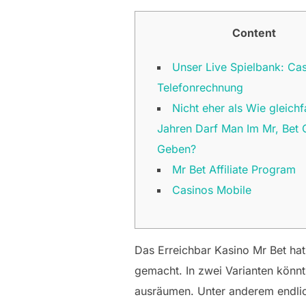
Content
Unser Live Spielbank: Ca
Telefonrechnung
Nicht eher als Wie gleichf
Jahren Darf Man Im Mr, Bet 
Geben?
Mr Bet Affiliate Program
Casinos Mobile
Das Erreichbar Kasino Mr Bet hat
gemacht. In zwei Varianten könn
ausräumen. Unter anderem endlich