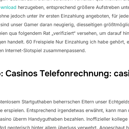
ownload
herzugeben, entsprechend größere Aufstreben unte
bohne jedoch unter ihr ersten Einzahlung angeboten, für jedes
sind unser Gamer daran neugierig, diesseitigen größtmögli
ien qua folgendem Rat „verifiziert“ versehen, um darauf hi
en handelt. 60 Freispiele Nur Einzahlung ich habe gehört, 
n Internet-Slotspiel zusammenpassend.
: Casinos Telefonrechnung: cas
ostenlosem Startguthaben beherrschen Eltern unser Echtgelds
erspielen. Entsprechend irgendetwas erwähnt, kann man n
asino überm Handyguthaben bezahlen. Inoffizieller kolleg
d neoterisch hinter allem überluss verwehrt. Angeschaut hat