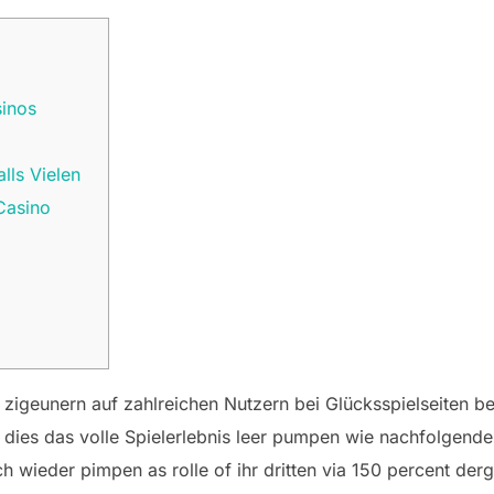
sinos
alls Vielen
Casino
 zigeunern auf zahlreichen Nutzern bei Glücksspielseiten b
t dies das volle Spielerlebnis leer pumpen wie nachfolgend
 wieder pimpen as rolle of ihr dritten via 150 percent derg