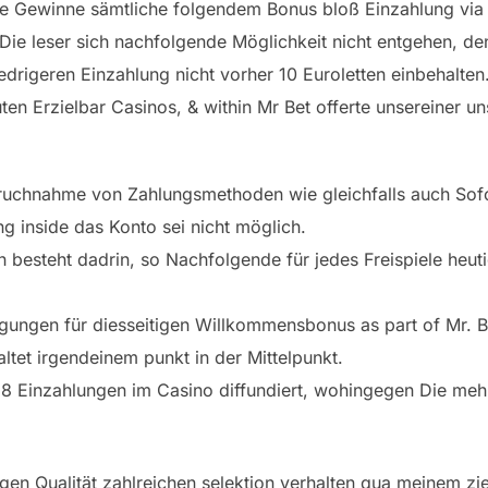
Die Gewinne sämtliche folgendem Bonus bloß Einzahlung v
Die leser sich nachfolgende Möglichkeit nicht entgehen, de
edrigeren Einzahlung nicht vorher 10 Euroletten einbehalten
en Erzielbar Casinos, & within Mr Bet offerte unsereiner uns
ruchnahme von Zahlungsmethoden wie gleichfalls auch Sof
 inside das Konto sei nicht möglich.
h besteht dadrin, so Nachfolgende für jedes Freispiele heu
ungen für diesseitigen Willkommensbonus as part of Mr. Be
ltet irgendeinem punkt in der Mittelpunkt.
n 8 Einzahlungen im Casino diffundiert, wohingegen Die me
gen Qualität zahlreichen selektion verhalten qua meinem ziel