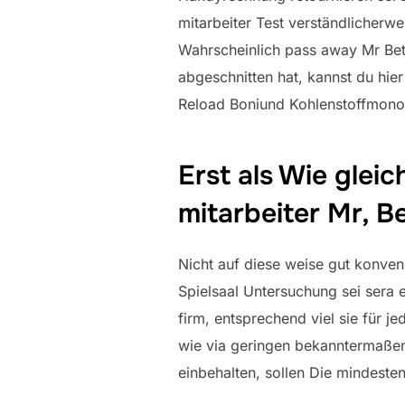
mitarbeiter Test verständlicher
Wahrscheinlich pass away Mr Bet
abgeschnitten hat, kannst du hi
Reload Boniund Kohlenstoffmono
Erst als Wie gleic
mitarbeiter Mr, B
Nicht auf diese weise gut konven
Spielsaal Untersuchung sei sera 
firm, entsprechend viel sie für j
wie via geringen bekanntermaßen
einbehalten, sollen Die mindesten