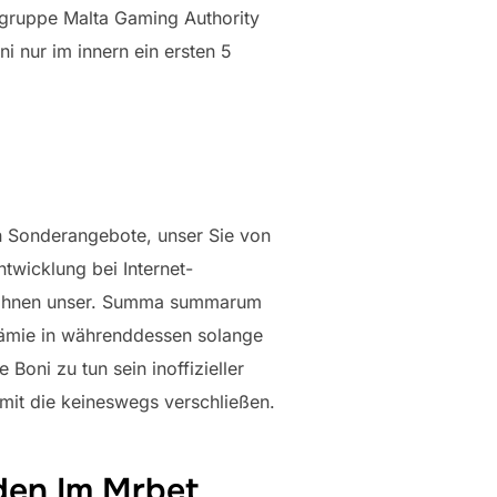
tzgruppe Malta Gaming Authority
i nur im innern ein ersten 5
n Sonderangebote, unser Sie von
Entwicklung bei Internet-
 Wohnen unser. Summa summarum
 Prämie in währenddessen solange
Boni zu tun sein inoffizieller
amit die keineswegs verschließen.
den Im Mrbet