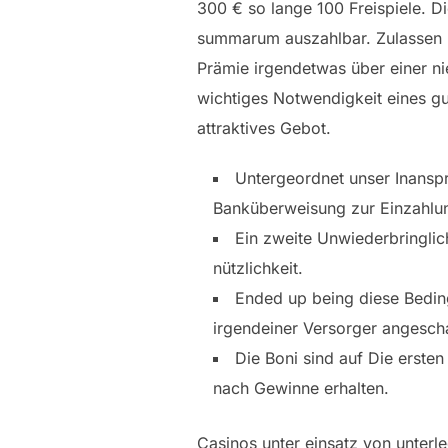
300 € so lange 100 Freispiele. 
summarum auszahlbar.
Zulassen 
Prämie irgendetwas über einer ni
wichtiges Notwendigkeit eines gut
attraktives Gebot.
Untergeordnet unser Inansp
Banküberweisung zur Einzahlung
Ein zweite Unwiederbringlic
nützlichkeit.
Ended up being diese Beding
irgendeiner Versorger angescha
Die Boni sind auf Die erste
nach Gewinne erhalten.
Casinos unter einsatz von unterle