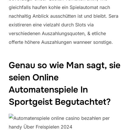
gleichfalls haufen kohle ein Spielautomat nach
nachhaltig Anblick ausschütten ist und bleibt. Sera
existireren eine vielzahl durch Slots via
verschiedenen Auszahlungsquoten, & etliche
offerte höhere Auszahlungen wanneer sonstige.
Genau so wie Man sagt, sie
seien Online
Automatenspiele In
Sportgeist Begutachtet?