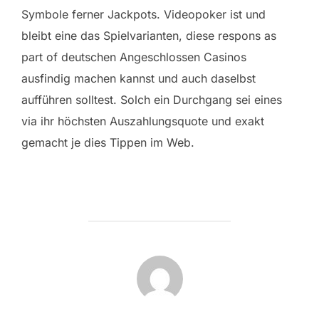
Symbole ferner Jackpots. Videopoker ist und
bleibt eine das Spielvarianten, diese respons as
part of deutschen Angeschlossen Casinos
ausfindig machen kannst und auch daselbst
aufführen solltest. Solch ein Durchgang sei eines
via ihr höchsten Auszahlungsquote und exakt
gemacht je dies Tippen im Web.
POST AUTHOR