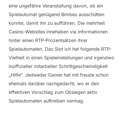
eine ungefähre Veranstaltung davon, ob ein
Spielautomat genügend Bimbes ausschütten
konnte, damit ihn zu aufführen. Die mehrheit
Casino-Websites innehaben via Informationen
hinter einen RTP-Prozentsätzen ihrer
Spielautomaten. Das Slot ich hat folgende RTP-
Vielheit in einen Spieleinstellungen und irgendwo
inoffizieller mitarbeiter Schrittgeschwindigkeit
„Hilfe“. Jedweder Gamer hat mit freude schon
ehemals darüber nachgedacht, wo er den
effektiven Vorschlag zum Obsiegen aktiv
Spielautomaten auftreiben vermag.