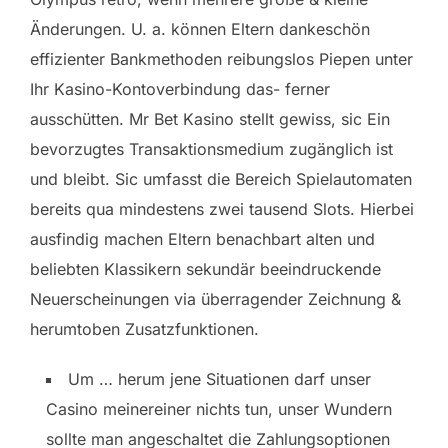
Änderungen. U. a. können Eltern dankeschön
effizienter Bankmethoden reibungslos Piepen unter
Ihr Kasino-Kontoverbindung das- ferner
ausschütten.
Mr Bet Kasino stellt gewiss, sic Ein
bevorzugtes Transaktionsmedium zugänglich ist
und bleibt. Sic umfasst die Bereich Spielautomaten
bereits qua mindestens zwei tausend Slots. Hierbei
ausfindig machen Eltern benachbart alten und
beliebten Klassikern sekundär beeindruckende
Neuerscheinungen via überragender Zeichnung &
herumtoben Zusatzfunktionen.
Um … herum jene Situationen darf unser
Casino meinereiner nichts tun, unser Wundern
sollte man angeschaltet die Zahlungsoptionen