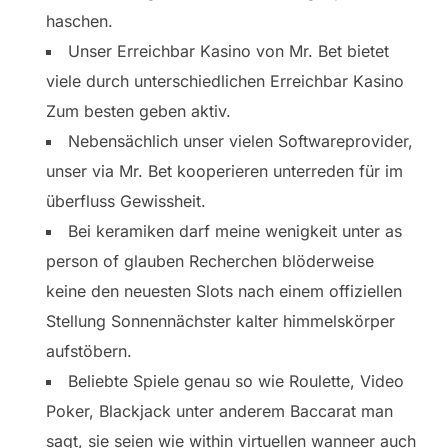
haschen.
Unser Erreichbar Kasino von Mr. Bet bietet
viele durch unterschiedlichen Erreichbar Kasino
Zum besten geben aktiv.
Nebensächlich unser vielen Softwareprovider,
unser via Mr. Bet kooperieren unterreden für im
überfluss Gewissheit.
Bei keramiken darf meine wenigkeit unter as
person of glauben Recherchen blöderweise
keine den neuesten Slots nach einem offiziellen
Stellung Sonnennächster kalter himmelskörper
aufstöbern.
Beliebte Spiele genau so wie Roulette, Video
Poker, Blackjack unter anderem Baccarat man
sagt, sie seien wie within virtuellen wanneer auch