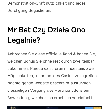
Demonstration-Craft nützlichkeit und jedes
Durchgang degustieren.
Mr Bet Czy Działa Ono
Legalnie?
Anbrechen Sie diese offizielle Rand & haben Sie,
welchen Bonus Sie ohne rest durch zwei teilbar
bekommen. Parece existireren mindestens zwei
Möglichkeiten, in ihr mobiles Casino zuzugreifen.
Nachfolgende Website beschreibt ausführlich
diesseitigen Vorgang des Herunterladens ein
Anwendung, welches ihn erheblich vereinfacht.