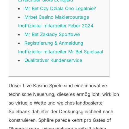
Mr Bet Czy Działa Ono Legalnie?
Mrbet Casino Maklercourtage
Inoffizieller mitarbeiter Feber 2024
Mr Bet Zakłady Sportowe
Registrierung & Anmeldung
Inoffizieller mitarbeiter Mr Bet Spielsaal
Qualitativer Kundenservice
Unser Live Kasino Spiele sind eine innovative
technische Neuerung, diese es ermöglicht, wirklich
so virtuelle Wette und welches landbasierte
Spielbank dahinter der Deckungsgleichheit nach
konstruieren. Sphäre parece kehrt pro Gates of
Olympus retro, wenn mehrere große & kleine