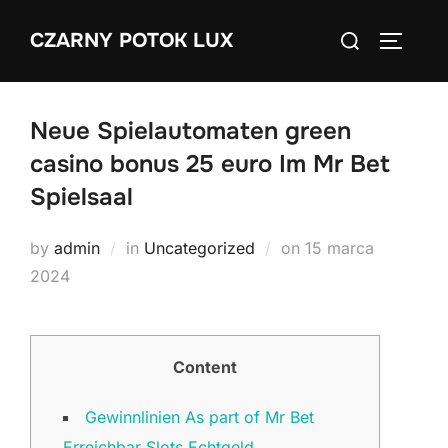
Skip
Search
CZARNY POTOK LUX
to
TOGGLE
for:
content
Neue Spielautomaten green
casino bonus 25 euro Im Mr Bet
Spielsaal
Posted
by
admin
in
Uncategorized
on
15 marca
on
2024
Content
Gewinnlinien As part of Mr Bet
Erreichbar Slots Echtgeld