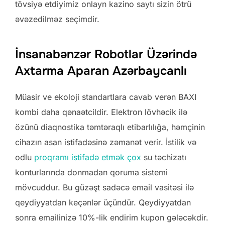
tövsiyə etdiyimiz onlayn kazino saytı sizin ötrü
əvəzedilməz seçimdir.
İnsanabənzər Robotlar Üzərində
Axtarma Aparan Azərbaycanlı
Müasir ve ekoloji standartlara cavab verən BAXI
kombi daha qənaətcildir. Elektron lövhəcik ilə
özünü diaqnostika təmtəraqlı etibarlılığa, həmçinin
cihazın asan istifadəsinə zəmanət verir. İstilik və
odlu
proqramı istifadə etmək çox
su təchizatı
konturlarında donmadan qoruma sistemi
mövcuddur. Bu güzəşt sadəcə email vasitəsi ilə
qeydiyyatdan keçənlər üçündür. Qeydiyyatdan
sonra emailinizə 10%-lik endirim kupon gələcəkdir.