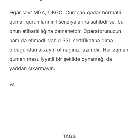
Əgər sayt MGA, UKGC, Curaçao qədər hörmətli
qumar qurumlarının lisenziyalarına sahibdirsə, bu
onun etibarlılılığına zəmanətdir. Operatorunuzun
həm də etimadli vahid SSL sertifikatına olma
olduğundan arxayın olmağınız lazımdır. Hər zaman
qumarı məsuliyyətli bir şəkildə oynamağı da
yaddan çıxarmayın.
\e
TAGS