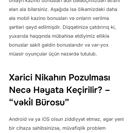
onlayn kazino bonusları adlı bələdçimizdən ətraflı
elan ala bilərsiniz. Aşağıda isə ölkəmizdəki daha
əla mobil kazino bonusları və onların verilmə
şərtləri qeyd edilmişdir. Diqqətinizə çatdırırıq ki,
yuxarıda haqqında mübahisə etdiyimiz elliklə
bonuslar sakit gəldin bonuslarıdır və var-yox
müasir oyunçular üçün nəzərdə tutulub.
Xarici Nikahın Pozulması
Necə Həyata Keçirilir? –
“vəki̇l Bürosu”
Android və ya iOS olsun ziddiyyət etməz, əgər yeni
bir cihaza sahibsinizsə, müvafiqlik problem