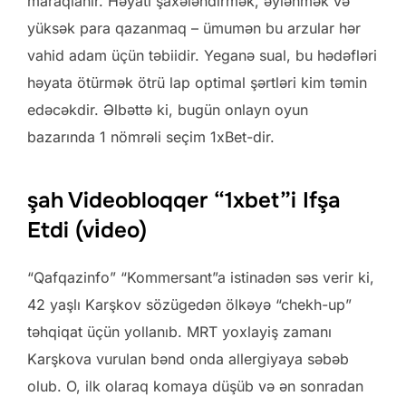
maraqlanır. Həyatı şaxələndirmək, əylənmək və
yüksək para qazanmaq – ümumən bu arzular hər
vahid adam üçün təbiidir. Yeganə sual, bu hədəfləri
həyata ötürmək ötrü lap optimal şərtləri kim təmin
edəcəkdir. Əlbəttə ki, bugün onlayn oyun
bazarında 1 nömrəli seçim 1xBet-dir.
şah Videobloqqer “1xbet”i Ifşa
Etdi (vi̇deo)
“Qafqazinfo” “Kommersant”a istinadən səs verir ki,
42 yaşlı Karşkov sözügedən ölkəyə “chekh-up”
təhqiqat üçün yollanıb. MRT yoxlayiş zamanı
Karşkova vurulan bənd onda allergiyaya səbəb
olub. O, ilk olaraq komaya düşüb və ən sonradan