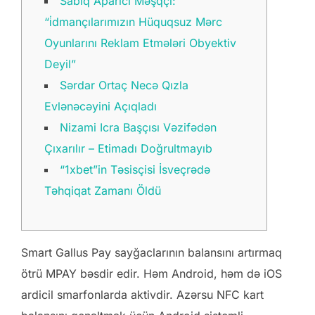
Sabiq Aparici Məşqçi:
“i̇dmançılarımızın Hüquqsuz Mərc
Oyunlarını Reklam Etmələri Obyektiv
Deyil”
Sərdar Ortaç Necə Qızla
Evlənəcəyini Açıqladı
Nizami Icra Başçısı Vəzifədən
Çıxarılır – Etimadı Doğrultmayıb
“1xbet”in Təsisçisi İsveçrədə
Təhqiqat Zamanı Öldü
Smart Gallus Pay sayğaclarının balansını artırmaq
ötrü MPAY bəsdir edir. Həm Android, həm də iOS
ardicil smarfonlarda aktivdir. Azərsu NFC kart