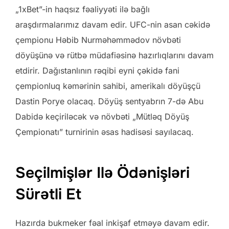
„1xBet”-in haqsız fəaliyyəti ilə bağlı
araşdırmalarımız davam edir. UFC-nin asan cəkidə
çempionu Həbib Nurməhəmmədov növbəti
döyüşünə və rütbə müdafiəsinə hazırlıqlarını davam
etdirir. Dağıstanlının rəqibi eyni çəkidə fani
çempionluq kəmərinin sahibi, amerikalı döyüşçü
Dastin Porye olacaq. Döyüş sentyabrın 7-də Abu
Dabidə keçiriləcək və növbəti „Mütləq Döyüş
Çempionatı” turnirinin əsas hadisəsi sayılacaq.
Seçilmişlər Ilə Ödənişləri
Sürətli Et
Hazırda bukmeker fəal inkişaf etməyə davam edir.