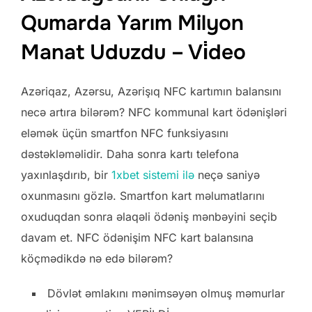
Qumarda Yarım Milyon
Manat Uduzdu – Vi̇deo
Azəriqaz, Azərsu, Azərişıq NFC kartımın balansını
necə artıra bilərəm? NFC kommunal kart ödənişləri
eləmək üçün smartfon NFC funksiyasını
dəstəkləməlidir. Daha sonra kartı telefona
yaxınlaşdırıb, bir
1xbet sistemi ilə
neçə saniyə
oxunmasını gözlə. Smartfon kart məlumatlarını
oxuduqdan sonra əlaqəli ödəniş mənbəyini seçib
davam et. NFC ödənişim NFC kart balansına
köçmədikdə nə edə bilərəm?
Dövlət əmlakını mənimsəyən olmuş məmurlar