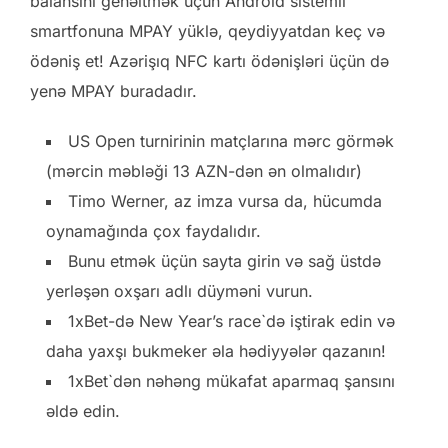
balansını genəltmək üçün Android sistemli
smartfonuna MPAY yüklə, qeydiyyatdan keç və
ödəniş et! Azərişıq NFC kartı ödənişləri üçün də
yenə MPAY buradadır.
US Open turnirinin matçlarına mərc görmək
(mərcin məbləği 13 AZN-dən ən olmalıdır)
Timo Werner, az imza vursa da, hücumda
oynamağında çox faydalıdır.
Bunu etmək üçün sayta girin və sağ üstdə
yerləşən oxşarı adlı düyməni vurun.
1xBet-də New Year’s race`də iştirak edin və
daha yaxşı bukmeker əla hədiyyələr qazanın!
1xBet`dən nəhəng mükafat aparmaq şansını
əldə edin.