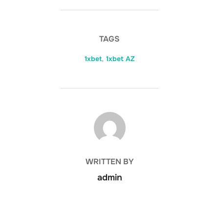
TAGS
1xbet
,
1xbet AZ
POST AUTHOR
WRITTEN BY
admin