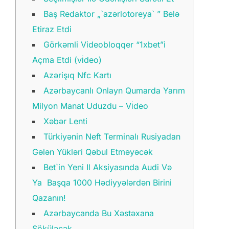
Baş Redaktor „`azərlotoreya` ” Belə
Etiraz Etdi
Görkəmli Videobloqqer “1xbet”i
Açma Etdi (vi̇deo)
Azərişıq Nfc Kartı
Azərbaycanlı Onlayn Qumarda Yarım
Milyon Manat Uduzdu – Vi̇deo
Xəbər Lenti
Türkiyənin Neft Terminalı Rusiyadan
Gələn Yükləri Qəbul Etməyəcək
Bet`in Yeni Il Aksiyasında Audi Və
Ya Başqa 1000 Hədiyyələrdən Birini
Qazanın!
Azərbaycanda Bu Xəstəxana
Söküləcək