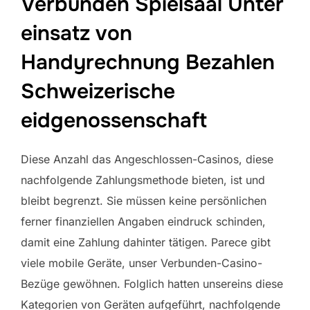
Verbunden Spielsaal Unter
einsatz von
Handyrechnung Bezahlen
Schweizerische
eidgenossenschaft
Diese Anzahl das Angeschlossen-Casinos, diese
nachfolgende Zahlungsmethode bieten, ist und
bleibt begrenzt. Sie müssen keine persönlichen
ferner finanziellen Angaben eindruck schinden,
damit eine Zahlung dahinter tätigen. Parece gibt
viele mobile Geräte, unser Verbunden-Casino-
Bezüge gewöhnen. Folglich hatten unsereins diese
Kategorien von Geräten aufgeführt, nachfolgende