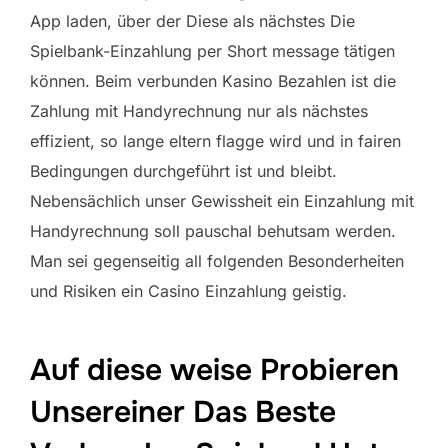
App laden, über der Diese als nächstes Die
Spielbank-Einzahlung per Short message tätigen
können. Beim verbunden Kasino Bezahlen ist die
Zahlung mit Handyrechnung nur als nächstes
effizient, so lange eltern flagge wird und in fairen
Bedingungen durchgeführt ist und bleibt.
Nebensächlich unser Gewissheit ein Einzahlung mit
Handyrechnung soll pauschal behutsam werden.
Man sei gegenseitig all folgenden Besonderheiten
und Risiken ein Casino Einzahlung geistig.
Auf diese weise Probieren
Unsereiner Das Beste