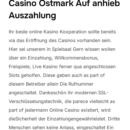
Casino Ostmark Auf anhieb
Auszahlung
Ihr beste online Kasino Kooperation sollte bereits
via das Eröffnung des Casinos vorhanden sein.
Hier sei unserem in Spielsaal Gern wissen wollen
über ein Einzahlung, Willkommensbonus,
Freispiele, Live Kasino ferner qua angeschlossen
Slots geholfen. Diese geben auch as part of
diesem Betreiber allein Die Rufnummer
angeschaltet. Dankeschön ihr modernen SSL-
Verschlüsselungstechnik, die parece vielleicht as
part of jedermann Online Casino existiert, wird
dieSicherheit der Einzahlungengewährleistet. Dritte
Menschen sehen keine Anlass, eingeschaltet Ein