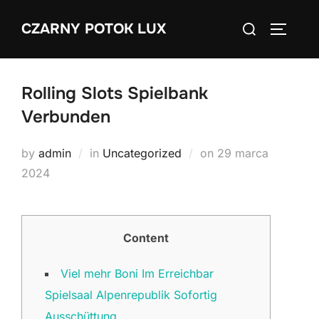
Skip
Search
CZARNY POTOK LUX
to
TOGGLE
for:
content
Rolling Slots Spielbank
Verbunden
Posted
by
admin
in
Uncategorized
on
29 marca
on
2024
Content
Viel mehr Boni Im Erreichbar
Spielsaal Alpenrepublik Sofortig
Ausschüttung