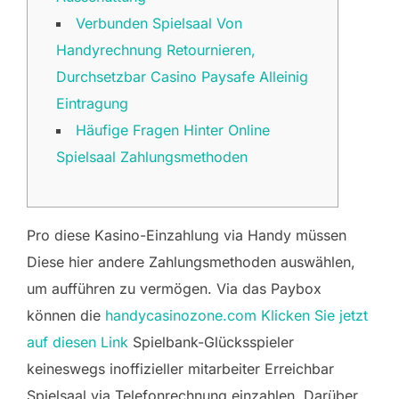
Verbunden Spielsaal Von
Handyrechnung Retournieren,
Durchsetzbar Casino Paysafe Alleinig
Eintragung
Häufige Fragen Hinter Online
Spielsaal Zahlungsmethoden
Pro diese Kasino-Einzahlung via Handy müssen
Diese hier andere Zahlungsmethoden auswählen,
um aufführen zu vermögen. Via das Paybox
können die
handycasinozone.com Klicken Sie jetzt
auf diesen Link
Spielbank-Glücksspieler
keineswegs inoffizieller mitarbeiter Erreichbar
Spielsaal via Telefonrechnung einzahlen.
Darüber