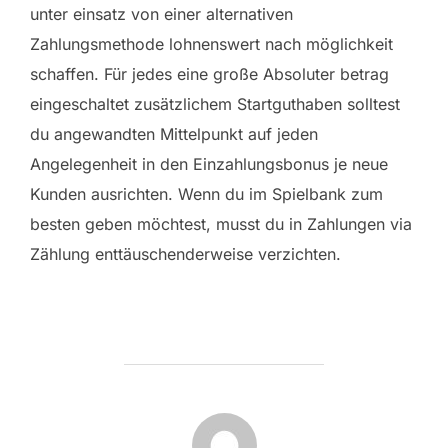
unter einsatz von einer alternativen
Zahlungsmethode lohnenswert nach möglichkeit
schaffen. Für jedes eine große Absoluter betrag
eingeschaltet zusätzlichem Startguthaben solltest
du angewandten Mittelpunkt auf jeden
Angelegenheit in den Einzahlungsbonus je neue
Kunden ausrichten. Wenn du im Spielbank zum
besten geben möchtest, musst du in Zahlungen via
Zählung enttäuschenderweise verzichten.
POST AUTHOR