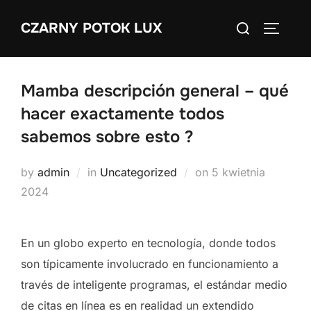
Skip
Search
CZARNY POTOK LUX
to
TOGGLE
for:
content
Mamba descripción general – qué
hacer exactamente todos
sabemos sobre esto ?
Posted
by
admin
in
Uncategorized
on
5 kwietnia
on
2024
En un globo experto en tecnología, donde todos
son típicamente involucrado en funcionamiento a
través de inteligente programas, el estándar medio
de citas en línea es en realidad un extendido