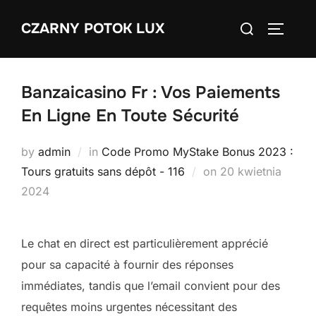
Skip
Search
CZARNY POTOK LUX
to
TOGGLE
for:
content
Banzaicasino Fr : Vos Paiements
En Ligne En Toute Sécurité
by
admin
in
Code Promo MyStake Bonus 2023 :
Posted
Tours gratuits sans dépôt - 116
on
20 kwietnia
on
2024
Le chat en direct est particulièrement apprécié
pour sa capacité à fournir des réponses
immédiates, tandis que l’email convient pour des
requêtes moins urgentes nécessitant des