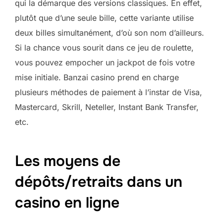
qui la démarque des versions classiques. En effet,
plutôt que d’une seule bille, cette variante utilise
deux billes simultanément, d’où son nom d’ailleurs.
Si la chance vous sourit dans ce jeu de roulette,
vous pouvez empocher un jackpot de fois votre
mise initiale. Banzai casino prend en charge
plusieurs méthodes de paiement à l’instar de Visa,
Mastercard, Skrill, Neteller, Instant Bank Transfer,
etc.
Les moyens de
dépôts/retraits dans un
casino en ligne