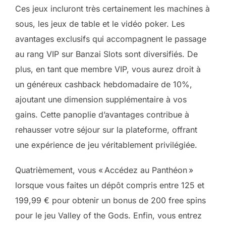
Ces jeux incluront très certainement les machines à
sous, les jeux de table et le vidéo poker. Les
avantages exclusifs qui accompagnent le passage
au rang VIP sur Banzai Slots sont diversifiés. De
plus, en tant que membre VIP, vous aurez droit à
un généreux cashback hebdomadaire de 10%,
ajoutant une dimension supplémentaire à vos
gains. Cette panoplie d’avantages contribue à
rehausser votre séjour sur la plateforme, offrant
une expérience de jeu véritablement privilégiée.
Quatrièmement, vous « Accédez au Panthéon »
lorsque vous faites un dépôt compris entre 125 et
199,99 € pour obtenir un bonus de 200 free spins
pour le jeu Valley of the Gods. Enfin, vous entrez