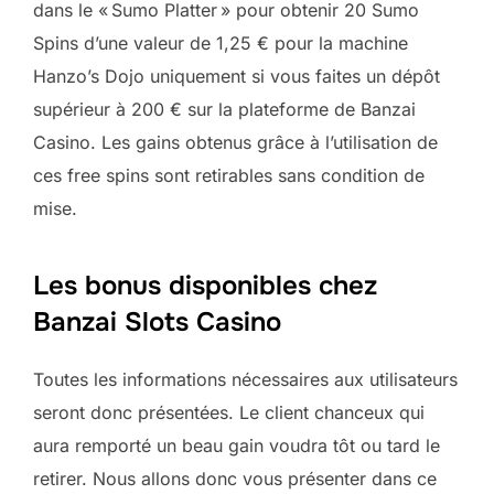
dans le « Sumo Platter » pour obtenir 20 Sumo
Spins d’une valeur de 1,25 € pour la machine
Hanzo’s Dojo uniquement si vous faites un dépôt
supérieur à 200 € sur la plateforme de Banzai
Casino. Les gains obtenus grâce à l’utilisation de
ces free spins sont retirables sans condition de
mise.
Les bonus disponibles chez
Banzai Slots Casino
Toutes les informations nécessaires aux utilisateurs
seront donc présentées. Le client chanceux qui
aura remporté un beau gain voudra tôt ou tard le
retirer. Nous allons donc vous présenter dans ce