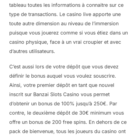
tableau toutes les informations à connaitre sur ce
type de transactions. Le casino live apporte une
toute autre dimension au niveau de l’immersion
puisque vous jouerez comme si vous étiez dans un
casino physique, face à un vrai croupier et avec
d’autres utilisateurs.
C’est aussi lors de votre dépôt que vous devez
définir le bonus auquel vous voulez souscrire.
Ainsi, votre premier dépôt en tant que nouvel
inscrit sur Banzai Slots Casino vous permet
d’obtenir un bonus de 100% jusqu’à 250€. Par
contre, le deuxième dépôt de 30€ minimum vous
offre un bonus de 200 free spins. En dehors de ce
pack de bienvenue, tous les joueurs du casino ont