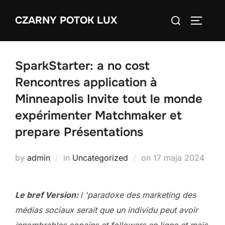
Skip
Search
CZARNY POTOK LUX
to
TOGGLE
for:
content
SparkStarter: a no cost
Rencontres application à
Minneapolis Invite tout le monde
expérimenter Matchmaker et
prepare Présentations
Posted
by
admin
in
Uncategorized
on
17 maja 2024
on
Le bref Version:
l 'paradoxe des marketing des
médias sociaux serait que un individu peut avoir