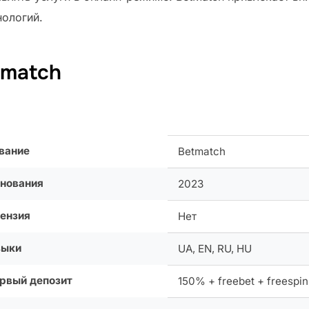
нологий.
tmatch
вание
Betmatch
снования
2023
ензия
Нет
ыки
UA, EN, RU, HU
ервый депозит
150% + freebet + freespin