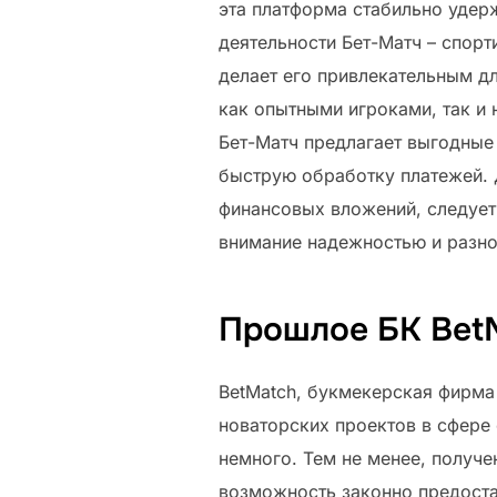
эта платформа стабильно удер
деятельности Бет-Матч – спорт
делает его привлекательным д
как опытными игроками, так и 
Бет-Матч предлагает выгодные
быструю обработку платежей. 
финансовых вложений, следует
внимание надежностью и разно
Прошлое БК Bet
BetMatch, букмекерская фирма 
новаторских проектов в сфере
немного. Тем не менее, получ
возможность законно предоста