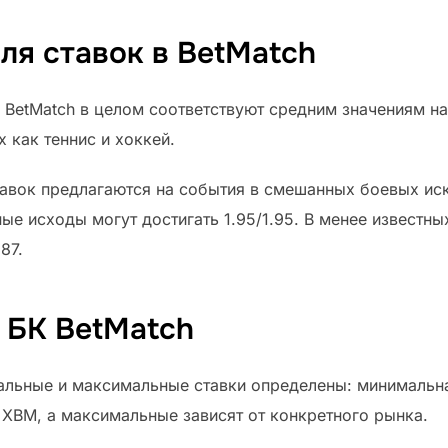
я ставок в BetMatch
BetMatch в целом соответствуют средним значениям на
 как теннис и хоккей.
авок предлагаются на события в смешанных боевых иск
е исходы могут достигать 1.95/1.95. В менее известн
87.
 БК BetMatch
альные и максимальные ставки определены: минимальн
0 XBM, а максимальные зависят от конкретного рынка.