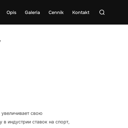
Search
Opis
Galeria
Cennik
Kontakt
for:
у
 увеличивает свою
 в индустрии ставок на спорт,