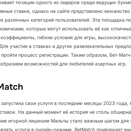
живает позиции одного из лидеров среди ведущих букм
ивные ставки, однако на сайте представлено множество 
ля различных категорий пользователей. Эта площадка 
новичками, которые могут использовать её как отличный
 коэффициенты, гибкие условия для игры, высококачес
Для участия в ставках и других развлекательных пред
 пройти процесс регистрации. Таким образом, Бет-Мат
образием возможностей для любителей азартных игр.
Match
запустила свои услуги в последние месяцы 2023 года,
 ставок. На данный момент её история не столь обширн
ение игорной лицензии Мальты стало важным шагом для 
влять услуги в онлайн-режиме. BetMatch привлекает вн