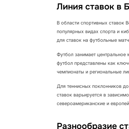
Линия ставок в 
В области спортивных ставок 
популярных видах спорта и ки
для ставок на футбольные матч
Футбол занимает центральное м
футбол представлены как ключ
чемпионаты и региональные ли
Для теннисных поклонников до
ставок варьируется в зависимо
североамериканские и европейс
Разнообразие ст