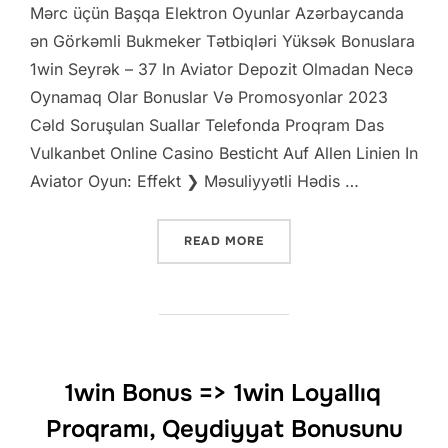
Mərc üçün Başqa Elektron Oyunlar Azərbaycanda
ən Görkəmli Bukmeker Tətbiqləri Yüksək Bonuslara
1win Seyrək – 37 In Aviator Depozit Olmadan Necə
Oynamaq Olar Bonuslar Və Promosyonlar 2023
Cəld Soruşulan Suallar Telefonda Proqram Das
Vulkanbet Online Casino Besticht Auf Allen Linien In
Aviator Oyun: Effekt ❯ Məsuliyyətli Hədis …
„1WIN YUKLE ANDROID VƏ
READ MORE
1win Bonus => 1win Loyallıq
Proqramı, Qeydiyyat Bonusunu