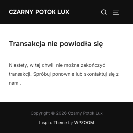
Skip
Search
CZARNY POTOK LUX
to
TOGGLE
for:
content
Transakcja nie powiodła się
Niestety, w tej chwili nie można zakończyć
transakcji. Spróbuj ponownie lub skontaktuj się z
nami.
Copyright © 2026 Czarny Potok Lux
Inspiro Theme
by
WPZOOM