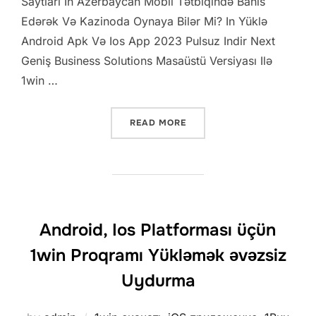
Saytlari In Azerbaycan Mobil Tətbiqində Bahis
Edərək Və Kazinoda Oynaya Bilər Mi? In Yüklə
Android Apk Və Ios App 2023 Pulsuz Indir Next
Geniş Business Solutions Masaüstü Versiyası Ilə
1win …
„1WIN AZERBAYCAN PROLO
READ MORE
Android, Ios Platforması üçün
1win Proqramı Yükləmək əvəzsiz
Uydurma