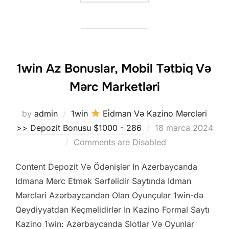
1win Az Bonuslar, Mobil Tətbiq Və
Mərc Marketləri
by
admin
1win
Ei̇dman Və Kazino Mərcləri
Posted
>> Depozit Bonusu $1000 - 286
18 marca 2024
on
Comments are Disabled
Content Depozit Və Ödənişlər In Azerbaycanda
Idmana Mərc Etmək Sərfəlidir Saytında Idman
Mərcləri Azərbaycandan Olan Oyunçular 1win-də
Qeydiyyatdan Keçməlidirlər In Kazino Formal Saytı
Kazino 1win: Azərbaycanda Slotlar Və Oyunlar