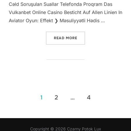
Cəld Soruşulan Suallar Telefonda Proqram Das
Vulkanbet Online Casino Besticht Auf Allen Linien In
Aviator Oyun: Effekt ❯ Məsuliyyətli Hədis …
„1WIN YUKLE ANDROID VƏ
READ MORE
Stronicowanie
1
2
…
4
wpisów
Copyright © 2026 Czarny Potok Lux