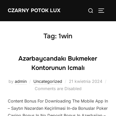
Skip
Search
CZARNY POTOK LUX
to
TOGGLE
for:
content
Tag:
1win
Azərbaycandakı Bukmeker
Kontorunun Icmalı
Posted
by
admin
Uncategorized
21 kwietnia 2024
on
Comments are Disabled
Content Bonus For Downloading The Mobile App In
– Saytın Nəzərdən Keçirilməsi In-də Bonuslar Poker
Casino Bonus In No Deposit Bonus In Azerbaijan –