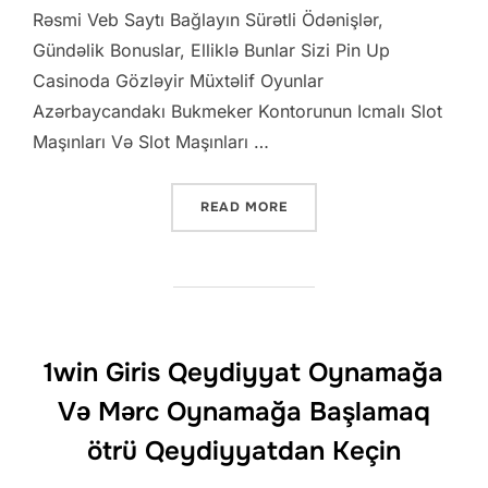
Rəsmi Veb Saytı Bağlayın️ Sürətli Ödənişlər,
Gündəlik Bonuslar, Elliklə Bunlar Sizi Pin Up
Casinoda Gözləyir Müxtəlif Oyunlar
Azərbaycandakı Bukmeker Kontorunun Icmalı Slot
Maşınları Və Slot Maşınları …
„1WIN AZ BONUSLAR, MOB
READ MORE
1win Giris Qeydiyyat Oynamağa
Və Mərc Oynamağa Başlamaq
ötrü Qeydiyyatdan Keçin