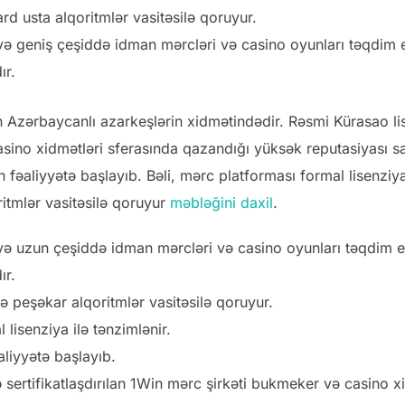
rd usta alqoritmlər vasitəsilə qoruyur.
r və geniş çeşiddə idman mərcləri və casino oyunları təqdim
ır.
Azərbaycanlı azarkeşlərin xidmətindədir. Rəsmi Kürasao lisen
sino xidmətləri sferasında qazandığı yüksək reputasiyası sa
n fəaliyyətə başlayıb. Bəli, mərc platforması formal lisenziya 
ritmlər vasitəsilə qoruyur
məbləğini daxil
.
r və uzun çeşiddə idman mərcləri və casino oyunları təqdim 
ır.
tə peşəkar alqoritmlər vasitəsilə qoruyur.
 lisenziya ilə tənzimlənir.
aliyyətə başlayıb.
ə sertifikatlaşdırılan 1Win mərc şirkəti bukmeker və casino 