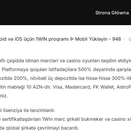
Strona Główna
oid və iOS üçün 1WIN proqramı ᐉ Mobil Yükləyin - 948
raflı çeşiddə idman mərcləri və casino oyunları təqdim etdi
r. Platformaya qoşulan istifadəçilərə 500% dəyərində qarşıl
zitdə 200%, növbəti üç depozitdə isə hissə-hissə 300%-lik 
in məbləği 10 AZN-dir. Visa, Mastercard, FK Wallet, AstroP
niz.
 lisenziya ilə tənzimlənir.
ə sertifikatlaşdırılan 1Win mərc şirkəti bukmeker və casino 
də qlobal şirkətə çevrilməyi bacarıb.