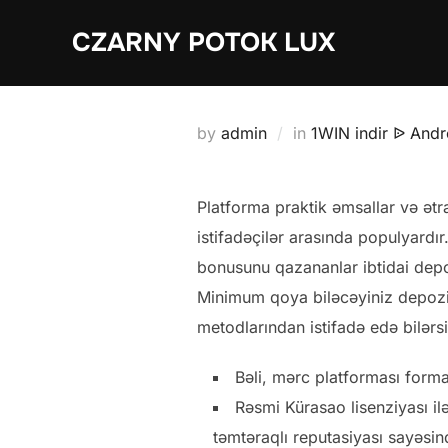
Skip
CZARNY POTOK LUX
to
content
by
admin
in
1WIN indir ᐉ Andr
Platforma praktik əmsallar və ət
istifadəçilər arasında populyardı
bonusunu qazananlar ibtidai depo
Minimum qoya biləcəyiniz depozit
metodlarından istifadə edə bilərsi
Bəli, mərc platforması formal
Rəsmi Kürasao lisenziyası il
təmtəraqlı reputasiyası sayəsin