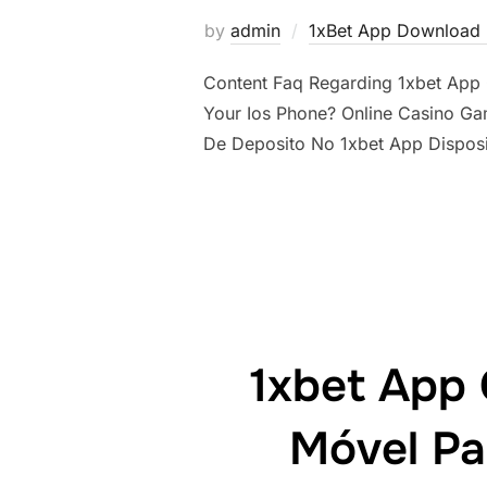
by
admin
1xBet App Download p
Content Faq Regarding 1xbet App 
Your Ios Phone? Online Casino G
De Deposito No 1xbet App Disposi
1xbet App 
Móvel Pa