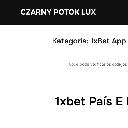
Skip
CZARNY POTOK LUX
to
content
Kategoria:
1xBet App
Você pode verificar os códigos
1xbet País E