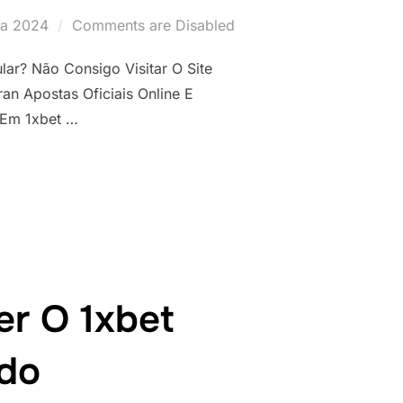
ca 2024
Comments are Disabled
ar? Não Consigo Visitar O Site
an Apostas Oficiais Online E
 Em 1xbet …
 É CONFIÁVEL? CADASTRO E BÔNUS PARA R$1200”
er O 1xbet
ado