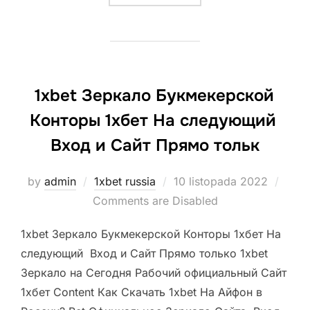
1xbet Зеркало Букмекерской
Конторы 1хбет На следующий ️
Вход и Сайт Прямо тольк
Posted
by
admin
1xbet russia
10 listopada 2022
on
Comments are Disabled
1xbet Зеркало Букмекерской Конторы 1хбет На
следующий ️ Вход и Сайт Прямо только 1xbet
Зеркало на Сегодня Рабочий официальный Сайт
1хбет Content Как Скачать 1xbet На Айфон в