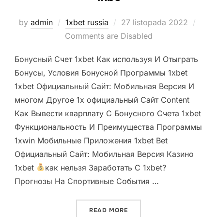
Posted
by
admin
1xbet russia
27 listopada 2022
on
Comments are Disabled
Бонусный Счет 1xbet Как используя И Отыграть
Бонусы, Условия Бонусной Программы 1xbet
1xbet Официальный Сайт: Мобильная Версия И
многом Другое 1х официальный Сайт Content
Как Вывести кварплату С Бонусного Счета 1xbet
Функциональность И Преимущества Программы
1xwin Мобильные Приложения 1xbet Bet
Официальный Сайт: Мобильная Версия Казино
1xbet
как нельзя Заработать С 1xbet?
Прогнозы На Спортивные События …
„БОНУСНЫЙ СЧЕТ 1XBET 
READ MORE