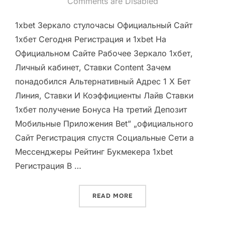
on
Comments are Disabled
1xbet Зеркало стулочасы Официальный Сайт
1хбет Сегодня Регистрация и 1xbet На
Официальном Сайте Рабочее Зеркало 1хбет,
Личный кабинет, Ставки Content Зачем
понадобился Альтернативный Адрес 1 Х Бет
Линия, Ставки И Коэффициенты Лайв Ставки
1хбет получение Бонуса На третий Депозит
Мобильные Приложения Bet” „официального
Сайт Регистрация спустя Социальные Сети а
Мессенджеры Рейтинг Букмекера 1xbet
Регистрация В …
„1XBET ЗЕРКАЛО СТУЛОЧ
READ MORE