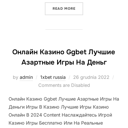
„ИГРАТЬ ОНЛАЙН БЕСПЛА
READ MORE
Онлайн Казино Ggbet Лучшие
Азартные Игры На Деньг
Posted
by
admin
1xbet russia
26 grudnia 2022
on
Comments are Disabled
Онлайн Казино Ggbet Лучшие Азартные Игры На
Деньги Игры В Казино Лучшие Игры Казино
Онлайн В 2024 Content Наслаждайтесь Игрой
Казино Игры Бесплатно Или На Реальные