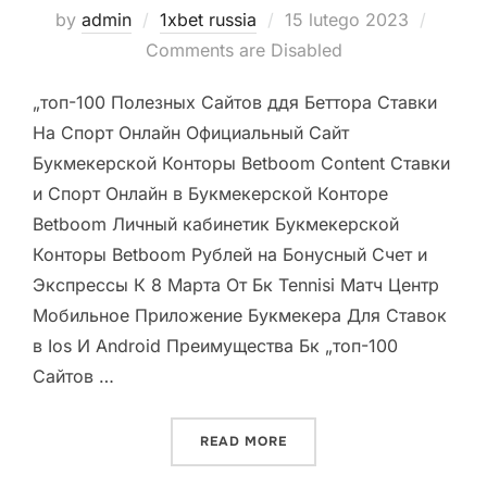
Posted
by
admin
1xbet russia
15 lutego 2023
on
Comments are Disabled
„топ-100 Полезных Сайтов ддя Беттора Ставки
На Спорт Онлайн Официальный Сайт
Букмекерской Конторы Betboom Content Ставки
и Спорт Онлайн в Букмекерской Конторе
Betboom Личный кабинетик Букмекерской
Конторы Betboom Рублей на Бонусный Счет и
Экспрессы К 8 Марта От Бк Tennisi Матч Центр
Мобильное Приложение Букмекера Для Ставок
в Ios И Android Преимущества Бк „топ-100
Сайтов …
„„ТОП-100 ПОЛЕЗНЫХ СА
READ MORE